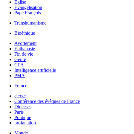
Église
Évangélisation
Pape François
Transhumanisme
Bioéthique
Avortement
Euthanasie
Fin de vie
Genre
GPA
Intelligence artificielle
PMA
France
clerge
Conférence des évêques de France
Diocèses
Paris
Politique
profanation
Monde