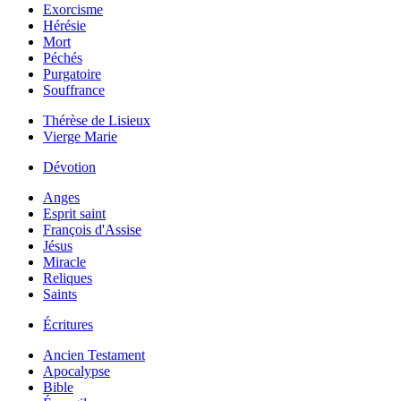
Exorcisme
Hérésie
Mort
Péchés
Purgatoire
Souffrance
Thérèse de Lisieux
Vierge Marie
Dévotion
Anges
Esprit saint
François d'Assise
Jésus
Miracle
Reliques
Saints
Écritures
Ancien Testament
Apocalypse
Bible