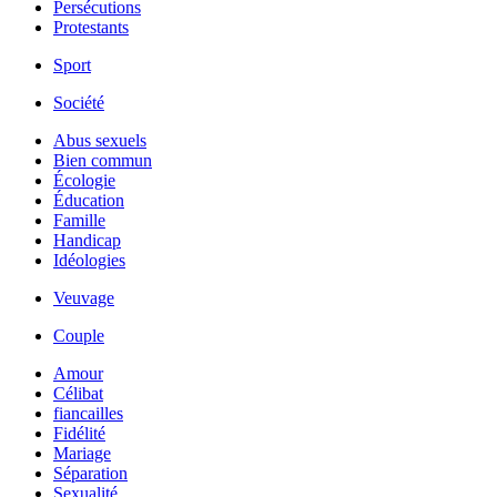
Persécutions
Protestants
Sport
Société
Abus sexuels
Bien commun
Écologie
Éducation
Famille
Handicap
Idéologies
Veuvage
Couple
Amour
Célibat
fiancailles
Fidélité
Mariage
Séparation
Sexualité