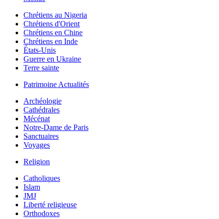
Chrétiens au Nigeria
Chrétiens d'Orient
Chrétiens en Chine
Chrétiens en Inde
États-Unis
Guerre en Ukraine
Terre sainte
Patrimoine Actualités
Archéologie
Cathédrales
Mécénat
Notre-Dame de Paris
Sanctuaires
Voyages
Religion
Catholiques
Islam
JMJ
Liberté religieuse
Orthodoxes