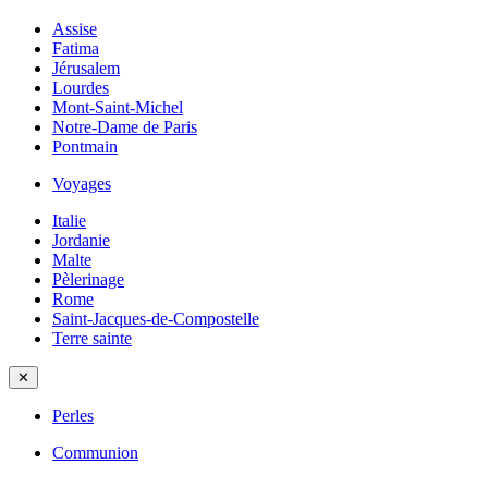
Assise
Fatima
Jérusalem
Lourdes
Mont-Saint-Michel
Notre-Dame de Paris
Pontmain
Voyages
Italie
Jordanie
Malte
Pèlerinage
Rome
Saint-Jacques-de-Compostelle
Terre sainte
✕
Perles
Communion