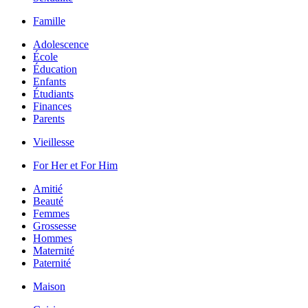
Famille
Adolescence
École
Éducation
Enfants
Étudiants
Finances
Parents
Vieillesse
For Her et For Him
Amitié
Beauté
Femmes
Grossesse
Hommes
Maternité
Paternité
Maison