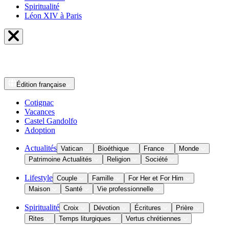
Spiritualité
Léon XIV à Paris
Édition
française
Cotignac
Vacances
Castel Gandolfo
Adoption
Actualités
Vatican
Bioéthique
France
Monde
Patrimoine Actualités
Religion
Société
Lifestyle
Couple
Famille
For Her et For Him
Maison
Santé
Vie professionnelle
Spiritualité
Croix
Dévotion
Écritures
Prière
Rites
Temps liturgiques
Vertus chrétiennes