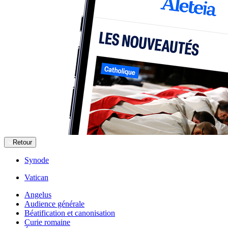
Retour
Synode
Vatican
Angelus
Audience générale
Béatification et canonisation
Curie romaine