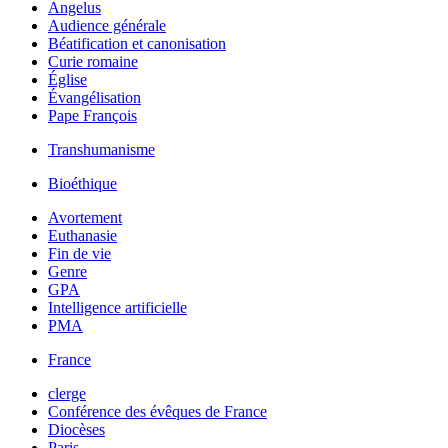
Angelus
Audience générale
Béatification et canonisation
Curie romaine
Église
Évangélisation
Pape François
Transhumanisme
Bioéthique
Avortement
Euthanasie
Fin de vie
Genre
GPA
Intelligence artificielle
PMA
France
clerge
Conférence des évêques de France
Diocèses
Paris