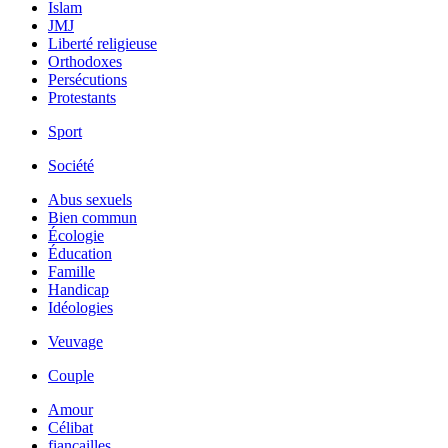
Islam
JMJ
Liberté religieuse
Orthodoxes
Persécutions
Protestants
Sport
Société
Abus sexuels
Bien commun
Écologie
Éducation
Famille
Handicap
Idéologies
Veuvage
Couple
Amour
Célibat
fiancailles