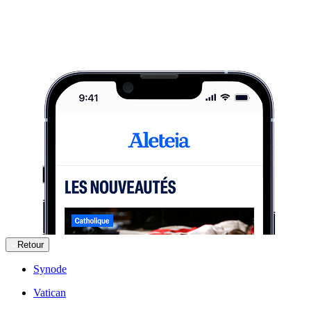
Retour
Synode
Vatican