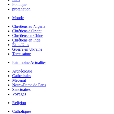
Politique
profanation
Monde
Chrétiens au Nigeria
Chrétiens d'Orient
Chrétiens en Chine
Chrétiens en Inde
États-Unis
Guerre en Ukraine
Terre sainte
Patrimoine Actualités
Archéologie
Cathédrales
Mécénat
Notre-Dame de Paris
Sanctuaires
Voyages
Religion
Catholiques