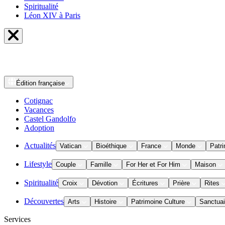
Spiritualité
Léon XIV à Paris
Édition
française
Cotignac
Vacances
Castel Gandolfo
Adoption
Actualités
Vatican
Bioéthique
France
Monde
Patri
Lifestyle
Couple
Famille
For Her et For Him
Maison
Spiritualité
Croix
Dévotion
Écritures
Prière
Rites
Découvertes
Arts
Histoire
Patrimoine Culture
Sanctuai
Services