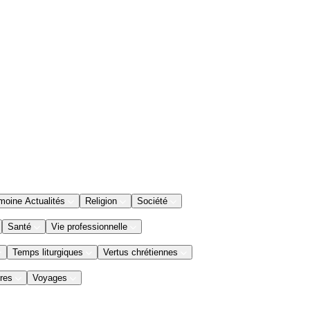
moine Actualités
Religion
Société
Santé
Vie professionnelle
Temps liturgiques
Vertus chrétiennes
res
Voyages