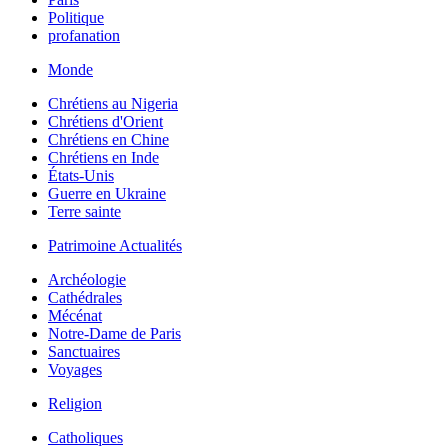
Politique
profanation
Monde
Chrétiens au Nigeria
Chrétiens d'Orient
Chrétiens en Chine
Chrétiens en Inde
États-Unis
Guerre en Ukraine
Terre sainte
Patrimoine Actualités
Archéologie
Cathédrales
Mécénat
Notre-Dame de Paris
Sanctuaires
Voyages
Religion
Catholiques