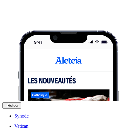
Retour
Synode
Vatican