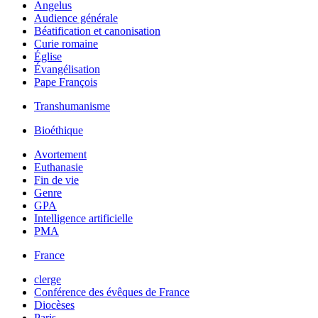
Angelus
Audience générale
Béatification et canonisation
Curie romaine
Église
Évangélisation
Pape François
Transhumanisme
Bioéthique
Avortement
Euthanasie
Fin de vie
Genre
GPA
Intelligence artificielle
PMA
France
clerge
Conférence des évêques de France
Diocèses
Paris