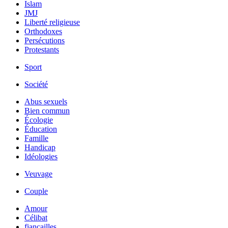
Islam
JMJ
Liberté religieuse
Orthodoxes
Persécutions
Protestants
Sport
Société
Abus sexuels
Bien commun
Écologie
Éducation
Famille
Handicap
Idéologies
Veuvage
Couple
Amour
Célibat
fiancailles