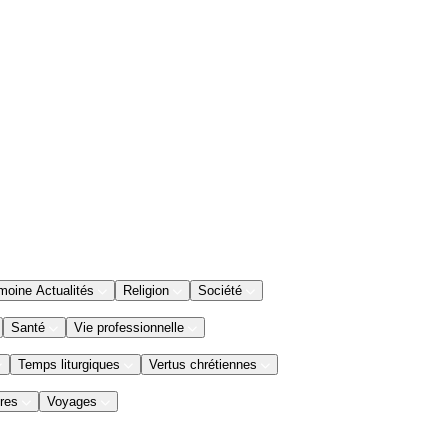
moine Actualités
Religion
Société
Santé
Vie professionnelle
Temps liturgiques
Vertus chrétiennes
res
Voyages