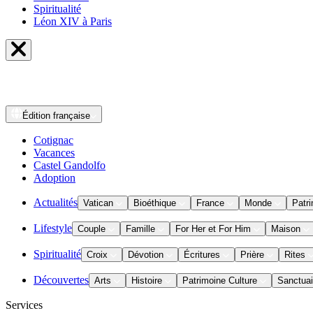
Spiritualité
Léon XIV à Paris
Édition
française
Cotignac
Vacances
Castel Gandolfo
Adoption
Actualités
Vatican
Bioéthique
France
Monde
Patri
Lifestyle
Couple
Famille
For Her et For Him
Maison
Spiritualité
Croix
Dévotion
Écritures
Prière
Rites
Découvertes
Arts
Histoire
Patrimoine Culture
Sanctuai
Services