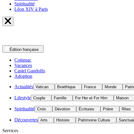
Spiritualité
Léon XIV à Paris
Édition
française
Cotignac
Vacances
Castel Gandolfo
Adoption
Actualités
Vatican
Bioéthique
France
Monde
Patri
Lifestyle
Couple
Famille
For Her et For Him
Maison
Spiritualité
Croix
Dévotion
Écritures
Prière
Rites
Découvertes
Arts
Histoire
Patrimoine Culture
Sanctuai
Services