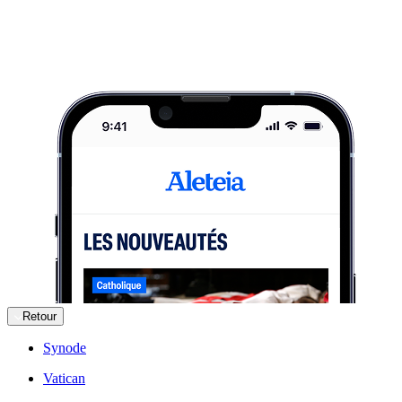
Retour
Synode
Vatican