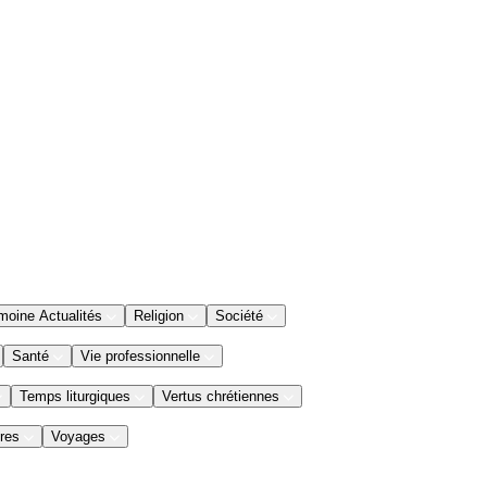
moine Actualités
Religion
Société
Santé
Vie professionnelle
Temps liturgiques
Vertus chrétiennes
res
Voyages