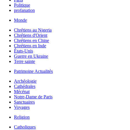
Politique
profanation
Monde
Chrétiens au Nigeria
Chrétiens d'Orient
Chrétiens en Chine
Chrétiens en Inde
États-Unis
Guerre en Ukraine
Terre sainte
Patrimoine Actualités
Archéologie
Cathédrales
Mécénat
Notre-Dame de Paris
Sanctuaires
Voyages
Religion
Catholiques