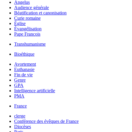
Angelus
Audience générale
Béatification et canonisation
Curie romaine
Église
Évangélisation
Pape François
Transhumanisme
Bioéthique
Avortement
Euthanasie
Fin de vie
Genre
GPA
Intelligence artificielle
PMA
France
clerge
Conférence des évêques de France
Diocèses
Paris