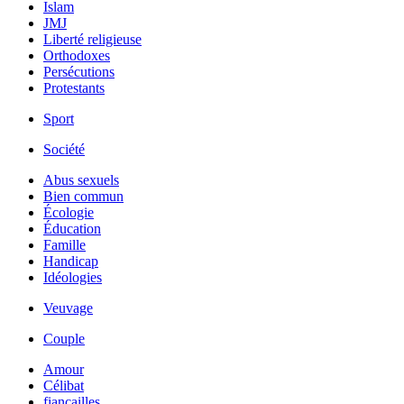
Islam
JMJ
Liberté religieuse
Orthodoxes
Persécutions
Protestants
Sport
Société
Abus sexuels
Bien commun
Écologie
Éducation
Famille
Handicap
Idéologies
Veuvage
Couple
Amour
Célibat
fiancailles