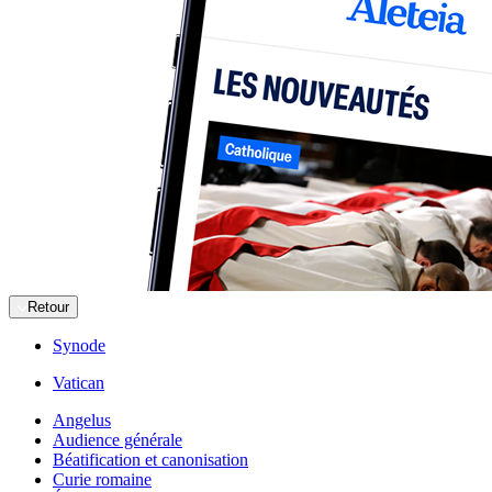
Retour
Synode
Vatican
Angelus
Audience générale
Béatification et canonisation
Curie romaine