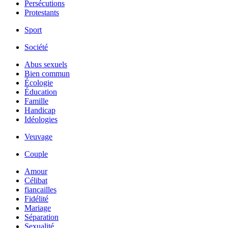
Persécutions
Protestants
Sport
Société
Abus sexuels
Bien commun
Écologie
Éducation
Famille
Handicap
Idéologies
Veuvage
Couple
Amour
Célibat
fiancailles
Fidélité
Mariage
Séparation
Sexualité