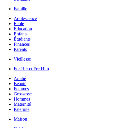
Famille
Adolescence
École
Éducation
Enfants
Étudiants
Finances
Parents
Vieillesse
For Her et For Him
Amitié
Beauté
Femmes
Grossesse
Hommes
Maternité
Paternité
Maison