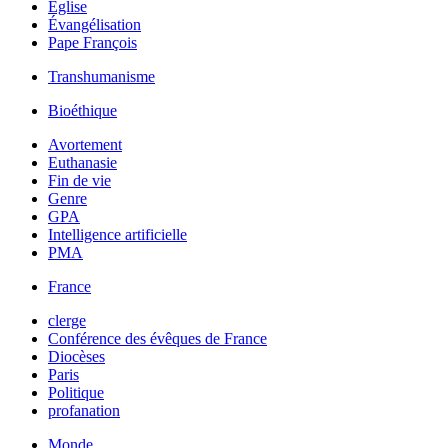
Église
Évangélisation
Pape François
Transhumanisme
Bioéthique
Avortement
Euthanasie
Fin de vie
Genre
GPA
Intelligence artificielle
PMA
France
clerge
Conférence des évêques de France
Diocèses
Paris
Politique
profanation
Monde