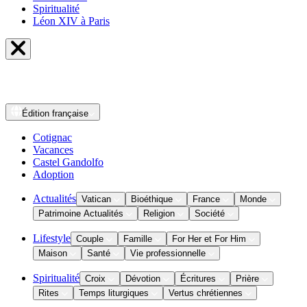
Spiritualité
Léon XIV à Paris
Édition
française
Cotignac
Vacances
Castel Gandolfo
Adoption
Actualités
Vatican
Bioéthique
France
Monde
Patrimoine Actualités
Religion
Société
Lifestyle
Couple
Famille
For Her et For Him
Maison
Santé
Vie professionnelle
Spiritualité
Croix
Dévotion
Écritures
Prière
Rites
Temps liturgiques
Vertus chrétiennes