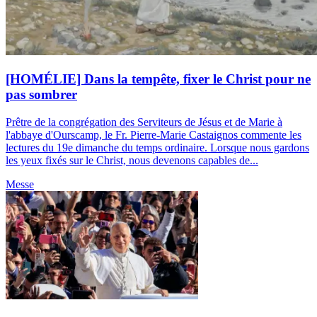
[HOMÉLIE] Dans la tempête, fixer le Christ pour ne
pas sombrer
Prêtre de la congrégation des Serviteurs de Jésus et de Marie à
l'abbaye d'Ourscamp, le Fr. Pierre-Marie Castaignos commente les
lectures du 19e dimanche du temps ordinaire. Lorsque nous gardons
les yeux fixés sur le Christ, nous devenons capables de...
Messe