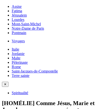
Assise
Fatima
Jérusalem
Lourdes
Mont-Saint-Michel
Notre-Dame de Paris
Pontmain
Voyages
Italie
Jordanie
Malte
Pèlerinage
Rome
Saint-Jacques-de-Compostelle
Terre sainte
✕
Spiritualité
[HOMÉLIE] Comme Jésus, Marie et