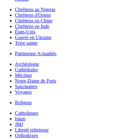
Chrétiens au Nigeria
Chrétiens d'Orient
Chrétiens en Chine
Chrétiens en Inde
États-Unis
Guerre en Ukraine
Terre sainte
Patrimoine Actualités
Archéologie
Cathédrales
Mécénat
Notre-Dame de Paris
Sanctuaires
Voyages
Religion
Catholiques
Islam
JMJ
Liberté religieuse
Orthodoxes