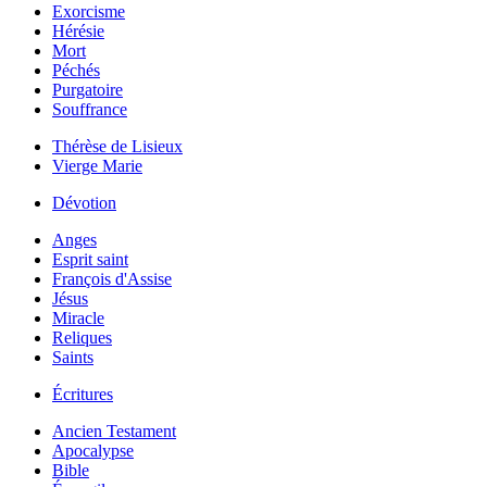
Exorcisme
Hérésie
Mort
Péchés
Purgatoire
Souffrance
Thérèse de Lisieux
Vierge Marie
Dévotion
Anges
Esprit saint
François d'Assise
Jésus
Miracle
Reliques
Saints
Écritures
Ancien Testament
Apocalypse
Bible