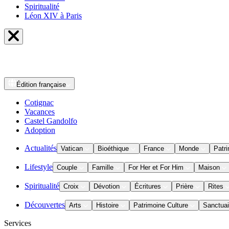
Spiritualité
Léon XIV à Paris
Édition
française
Cotignac
Vacances
Castel Gandolfo
Adoption
Actualités
Vatican
Bioéthique
France
Monde
Patri
Lifestyle
Couple
Famille
For Her et For Him
Maison
Spiritualité
Croix
Dévotion
Écritures
Prière
Rites
Découvertes
Arts
Histoire
Patrimoine Culture
Sanctuai
Services