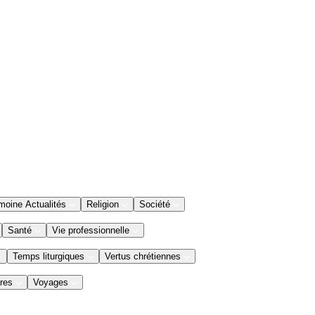
moine Actualités
Religion
Société
Santé
Vie professionnelle
Temps liturgiques
Vertus chrétiennes
res
Voyages