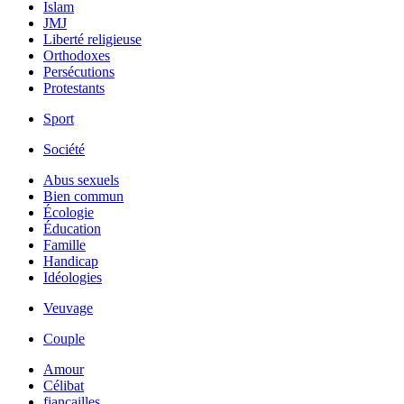
Islam
JMJ
Liberté religieuse
Orthodoxes
Persécutions
Protestants
Sport
Société
Abus sexuels
Bien commun
Écologie
Éducation
Famille
Handicap
Idéologies
Veuvage
Couple
Amour
Célibat
fiancailles