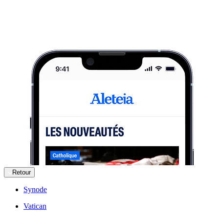
Retour
Synode
Vatican