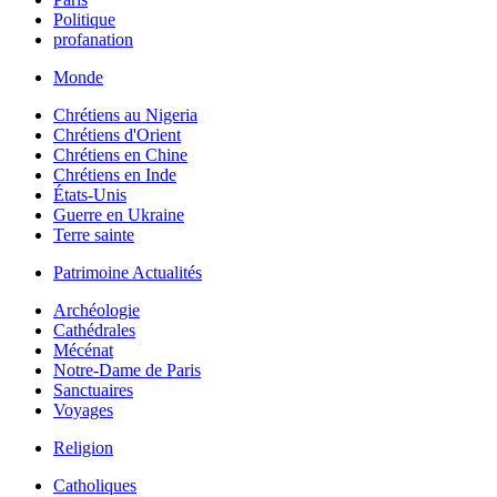
Politique
profanation
Monde
Chrétiens au Nigeria
Chrétiens d'Orient
Chrétiens en Chine
Chrétiens en Inde
États-Unis
Guerre en Ukraine
Terre sainte
Patrimoine Actualités
Archéologie
Cathédrales
Mécénat
Notre-Dame de Paris
Sanctuaires
Voyages
Religion
Catholiques