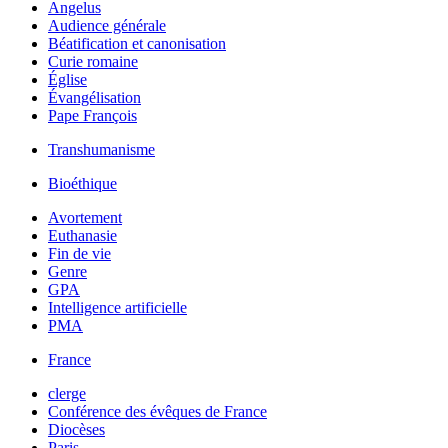
Angelus
Audience générale
Béatification et canonisation
Curie romaine
Église
Évangélisation
Pape François
Transhumanisme
Bioéthique
Avortement
Euthanasie
Fin de vie
Genre
GPA
Intelligence artificielle
PMA
France
clerge
Conférence des évêques de France
Diocèses
Paris