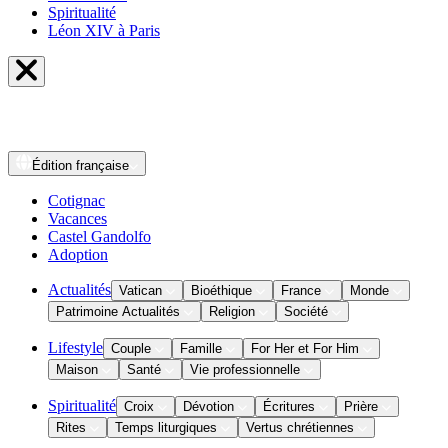
Spiritualité
Léon XIV à Paris
Édition
française
Cotignac
Vacances
Castel Gandolfo
Adoption
Actualités
Vatican
Bioéthique
France
Monde
Patrimoine Actualités
Religion
Société
Lifestyle
Couple
Famille
For Her et For Him
Maison
Santé
Vie professionnelle
Spiritualité
Croix
Dévotion
Écritures
Prière
Rites
Temps liturgiques
Vertus chrétiennes