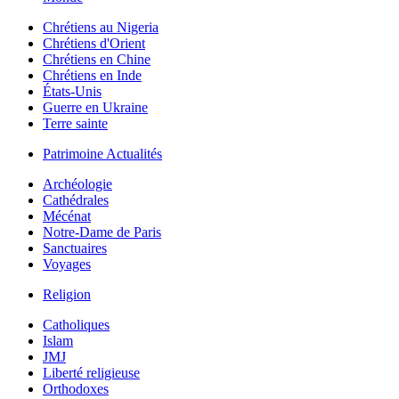
Chrétiens au Nigeria
Chrétiens d'Orient
Chrétiens en Chine
Chrétiens en Inde
États-Unis
Guerre en Ukraine
Terre sainte
Patrimoine Actualités
Archéologie
Cathédrales
Mécénat
Notre-Dame de Paris
Sanctuaires
Voyages
Religion
Catholiques
Islam
JMJ
Liberté religieuse
Orthodoxes