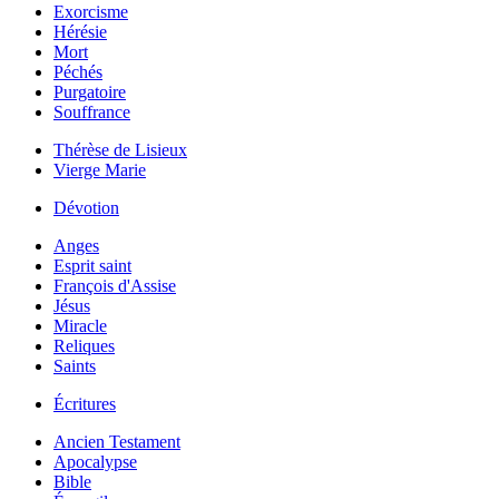
Exorcisme
Hérésie
Mort
Péchés
Purgatoire
Souffrance
Thérèse de Lisieux
Vierge Marie
Dévotion
Anges
Esprit saint
François d'Assise
Jésus
Miracle
Reliques
Saints
Écritures
Ancien Testament
Apocalypse
Bible