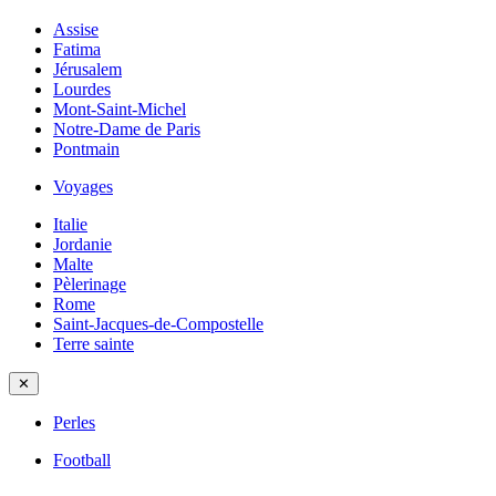
Assise
Fatima
Jérusalem
Lourdes
Mont-Saint-Michel
Notre-Dame de Paris
Pontmain
Voyages
Italie
Jordanie
Malte
Pèlerinage
Rome
Saint-Jacques-de-Compostelle
Terre sainte
✕
Perles
Football