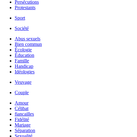
Persécutions
Protestants
Sport
Société
Abus sexuels
Bien commun
Écologie
Éducation
Famille
Handicap
Idéologies
Veuvage
Couple
Amour
Célibat
fiancailles
Fidélité
Mariage
Séparation
Sexualité