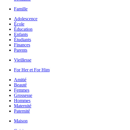
Famille
Adolescence
École
Éducation
Enfants
Étudiants
Finances
Parents
Vieillesse
For Her et For Him
Amitié
Beauté
Femmes
Grossesse
Hommes
Maternité
Paternité
Maison