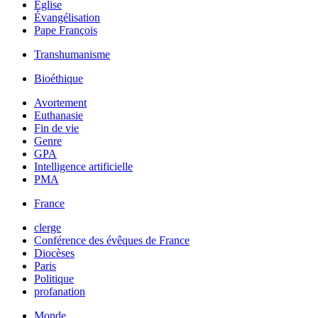
Église
Évangélisation
Pape François
Transhumanisme
Bioéthique
Avortement
Euthanasie
Fin de vie
Genre
GPA
Intelligence artificielle
PMA
France
clerge
Conférence des évêques de France
Diocèses
Paris
Politique
profanation
Monde