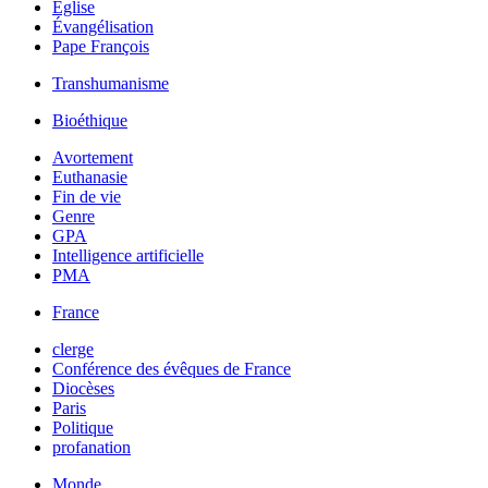
Église
Évangélisation
Pape François
Transhumanisme
Bioéthique
Avortement
Euthanasie
Fin de vie
Genre
GPA
Intelligence artificielle
PMA
France
clerge
Conférence des évêques de France
Diocèses
Paris
Politique
profanation
Monde