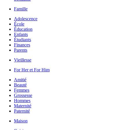
Famille
Adolescence
École
Éducation
Enfants
Étudiants
Finances
Parents
Vieillesse
For Her et For Him
Amitié
Beauté
Femmes
Grossesse
Hommes
Maternité
Paternité
Maison