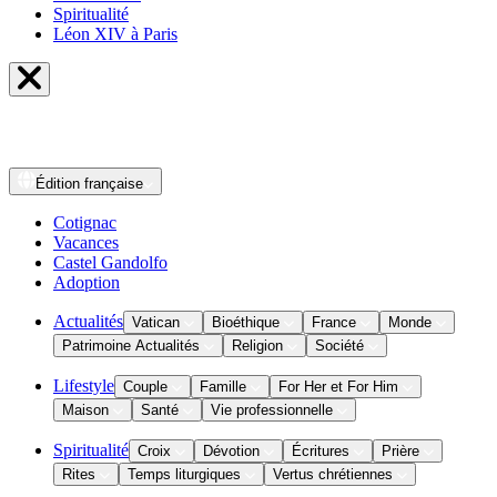
Spiritualité
Léon XIV à Paris
Édition
française
Cotignac
Vacances
Castel Gandolfo
Adoption
Actualités
Vatican
Bioéthique
France
Monde
Patrimoine Actualités
Religion
Société
Lifestyle
Couple
Famille
For Her et For Him
Maison
Santé
Vie professionnelle
Spiritualité
Croix
Dévotion
Écritures
Prière
Rites
Temps liturgiques
Vertus chrétiennes