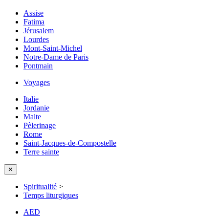
Assise
Fatima
Jérusalem
Lourdes
Mont-Saint-Michel
Notre-Dame de Paris
Pontmain
Voyages
Italie
Jordanie
Malte
Pèlerinage
Rome
Saint-Jacques-de-Compostelle
Terre sainte
✕
Spiritualité
>
Temps liturgiques
AED