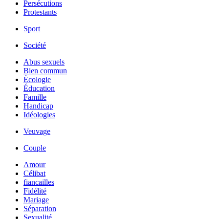
Persécutions
Protestants
Sport
Société
Abus sexuels
Bien commun
Écologie
Éducation
Famille
Handicap
Idéologies
Veuvage
Couple
Amour
Célibat
fiancailles
Fidélité
Mariage
Séparation
Sexualité