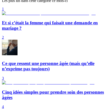
Les plus lus dans cette catégorie ce mois-ci
1
Et si c’était la femme qui faisait une demande en
mariage ?
2
Ce que ressent une personne âgée (mais qu’elle
n’exprime pas toujours)
3
Cinq idées simples pour prendre soin des personnes
âgées
4