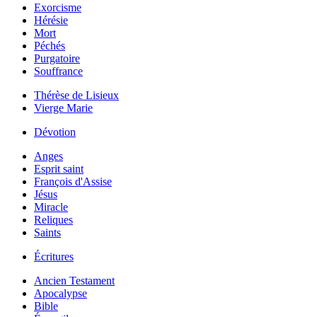
Exorcisme
Hérésie
Mort
Péchés
Purgatoire
Souffrance
Thérèse de Lisieux
Vierge Marie
Dévotion
Anges
Esprit saint
François d'Assise
Jésus
Miracle
Reliques
Saints
Écritures
Ancien Testament
Apocalypse
Bible