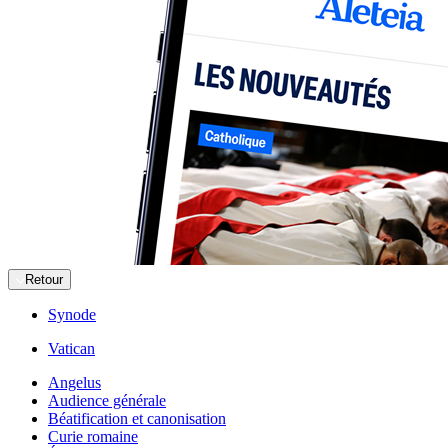
Retour
Synode
Vatican
Angelus
Audience générale
Béatification et canonisation
Curie romaine