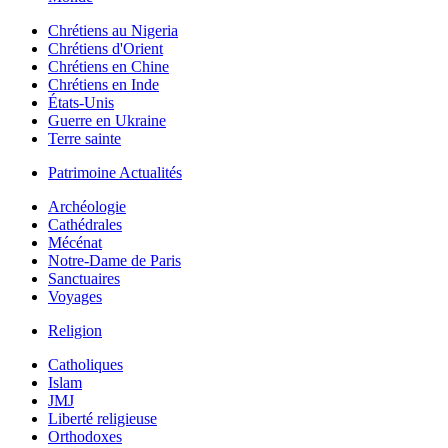
Chrétiens au Nigeria
Chrétiens d'Orient
Chrétiens en Chine
Chrétiens en Inde
États-Unis
Guerre en Ukraine
Terre sainte
Patrimoine Actualités
Archéologie
Cathédrales
Mécénat
Notre-Dame de Paris
Sanctuaires
Voyages
Religion
Catholiques
Islam
JMJ
Liberté religieuse
Orthodoxes