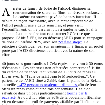
A
rrêter de fumer, de boire de l’alcool, diminuer sa
consommation de sucre, de films, de réseaux sociaux…
Le carême est souvent pavé de bonnes intentions. Il
débute de façon fracassante, avec la tenue impeccable de
l’effort pendant une à deux semaines, et puis vient
l’essoufflement, on ne parvient plus à garder le cap. Et si la
solution était de rendre tout cela concret ? C’est ce que
propose l’Aide à l’Église en détresse (AED) pour sa campagne
de dons du carême 2025, avec son
“carême shop”
. Le
principe ? Contribuer, par son engagement, à financer un projet
porté par l’AED directement en lien avec la nature de son
effort.
40 jours sans gourmandises ? Cela équivaut environ à 30 euros
d’économie. Ces dépenses non effectuées permettront à la fin
du carême de financer l’équivalent de 15 jours de repas au
Liban avec la “Table de saint Jean le Miséricordieux”. Ce
partenaire de l’AED situé à Zahlé, dans la plaine de la Bekaa,
accueille
1.472 personnes totalement démunies
afin de leur
offrir un repas complet cinq fois par semaine. Une aide
salvatrice dans un pays particulièrement
touché par la
pauvreté
. Aujourd'hui, plus de 80% de la population libanaise
vit en dessous du seuil de pauvreté, affaiblie par l'inflation et