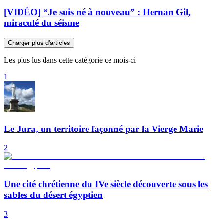
[VIDÉO] “Je suis né à nouveau” : Hernan Gil,
miraculé du séisme
Charger plus d'articles
Les plus lus dans cette catégorie ce mois-ci
1
Le Jura, un territoire façonné par la Vierge Marie
2
Une cité chrétienne du IVe siècle découverte sous les
sables du désert égyptien
3