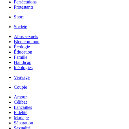
Persécutions
Protestants
Sport
Société
Abus sexuels
Bien commun
Écologie
Éducation
Famille
Handicap
Idéologies
Veuvage
Couple
Amour
Célibat
fiancailles
Fidélité
Mariage
Séparation
Sexualité