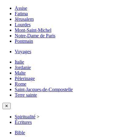
Assise
Fatima
Jérusalem
Lourdes
Mont-Saint-Michel
Notre-Dame de Paris
Pontmain
Voyages
Italie
Jordanie
Malte
Pèlerinage
Rome
Saint-Jacques-de-Compostelle
Terre sainte
✕
Spiritualité
>
Écritures
Bible