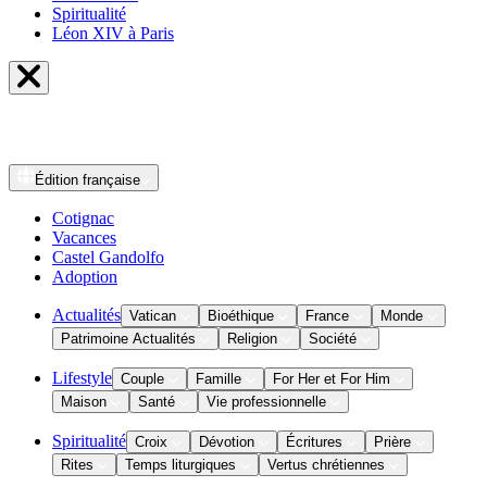
Spiritualité
Léon XIV à Paris
Édition
française
Cotignac
Vacances
Castel Gandolfo
Adoption
Actualités
Vatican
Bioéthique
France
Monde
Patrimoine Actualités
Religion
Société
Lifestyle
Couple
Famille
For Her et For Him
Maison
Santé
Vie professionnelle
Spiritualité
Croix
Dévotion
Écritures
Prière
Rites
Temps liturgiques
Vertus chrétiennes