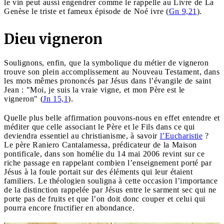
le vin peut aussi engendrer comme le rappelle au Livre de La
Genèse le triste et fameux épisode de Noé ivre (
Gn 9,21
).
Dieu vigneron
Soulignons, enfin, que la symbolique du métier de vigneron
trouve son plein accomplissement au Nouveau Testament, dans
les mots mêmes prononcés par Jésus dans l’évangile de saint
Jean : "Moi, je suis la vraie vigne, et mon Père est le
vigneron" (
Jn 15,1
).
Quelle plus belle affirmation pouvons-nous en effet entendre et
méditer que celle associant le Père et le Fils dans ce qui
deviendra essentiel au christianisme, à savoir
l’Eucharistie
?
Le père Raniero Cantalamessa, prédicateur de la Maison
pontificale, dans son homélie du 14 mai 2006 revint sur ce
riche passage en rappelant combien l’enseignement porté par
Jésus à la foule portait sur des éléments qui leur étaient
familiers. Le théologien souligna à cette occasion l’importance
de la distinction rappelée par Jésus entre le sarment sec qui ne
porte pas de fruits et que l’on doit donc couper et celui qui
pourra encore fructifier en abondance.