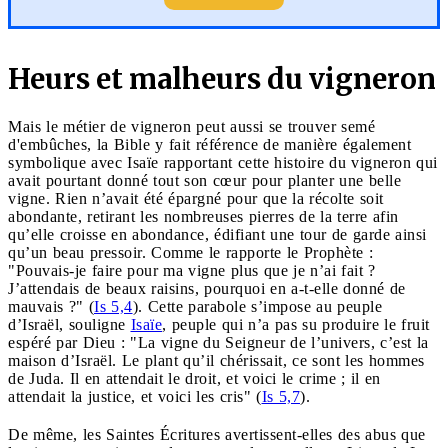
Heurs et malheurs du vigneron
Mais le métier de vigneron peut aussi se trouver semé
d'embûches, la Bible y fait référence de manière également
symbolique avec Isaïe rapportant cette histoire du vigneron qui
avait pourtant donné tout son cœur pour planter une belle
vigne. Rien n’avait été épargné pour que la récolte soit
abondante, retirant les nombreuses pierres de la terre afin
qu’elle croisse en abondance, édifiant une tour de garde ainsi
qu’un beau pressoir. Comme le rapporte le Prophète :
"Pouvais-je faire pour ma vigne plus que je n’ai fait ?
J’attendais de beaux raisins, pourquoi en a-t-elle donné de
mauvais ?" (
Is 5,4
). Cette parabole s’impose au peuple
d’Israël, souligne
Isaïe
, peuple qui n’a pas su produire le fruit
espéré par Dieu : "La vigne du Seigneur de l’univers, c’est la
maison d’Israël. Le plant qu’il chérissait, ce sont les hommes
de Juda. Il en attendait le droit, et voici le crime ; il en
attendait la justice, et voici les cris" (
Is 5,7
).
De même, les Saintes Écritures avertissent-elles des abus que