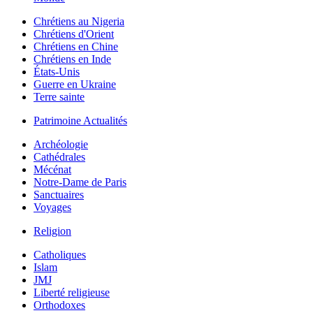
Chrétiens au Nigeria
Chrétiens d'Orient
Chrétiens en Chine
Chrétiens en Inde
États-Unis
Guerre en Ukraine
Terre sainte
Patrimoine Actualités
Archéologie
Cathédrales
Mécénat
Notre-Dame de Paris
Sanctuaires
Voyages
Religion
Catholiques
Islam
JMJ
Liberté religieuse
Orthodoxes