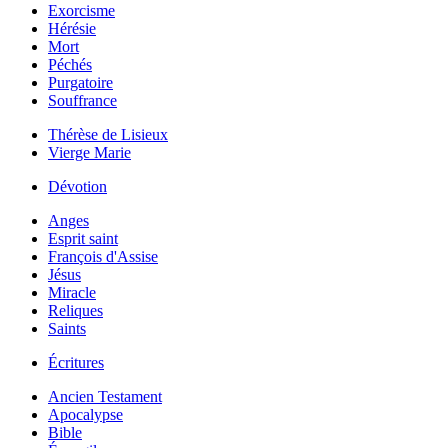
Exorcisme
Hérésie
Mort
Péchés
Purgatoire
Souffrance
Thérèse de Lisieux
Vierge Marie
Dévotion
Anges
Esprit saint
François d'Assise
Jésus
Miracle
Reliques
Saints
Écritures
Ancien Testament
Apocalypse
Bible