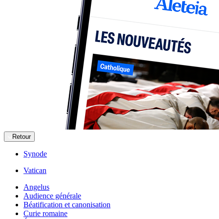
Retour
Synode
Vatican
Angelus
Audience générale
Béatification et canonisation
Curie romaine