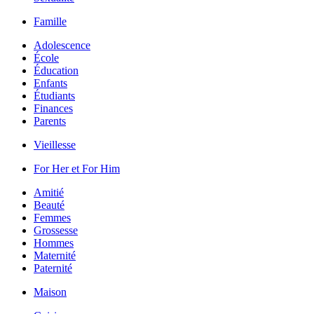
Famille
Adolescence
École
Éducation
Enfants
Étudiants
Finances
Parents
Vieillesse
For Her et For Him
Amitié
Beauté
Femmes
Grossesse
Hommes
Maternité
Paternité
Maison