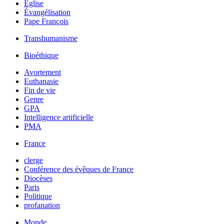
Église
Évangélisation
Pape François
Transhumanisme
Bioéthique
Avortement
Euthanasie
Fin de vie
Genre
GPA
Intelligence artificielle
PMA
France
clerge
Conférence des évêques de France
Diocèses
Paris
Politique
profanation
Monde