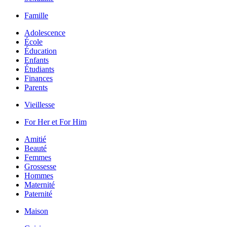
Famille
Adolescence
École
Éducation
Enfants
Étudiants
Finances
Parents
Vieillesse
For Her et For Him
Amitié
Beauté
Femmes
Grossesse
Hommes
Maternité
Paternité
Maison