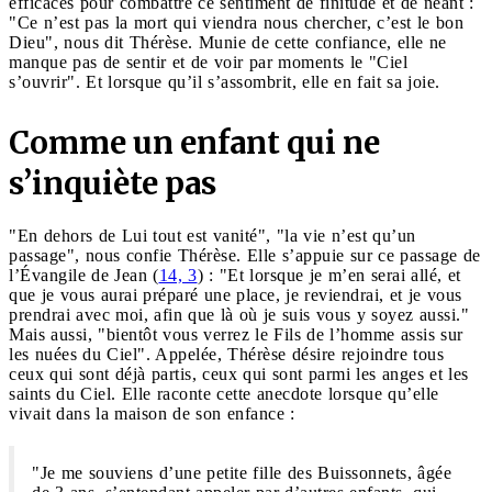
efficaces pour combattre ce sentiment de finitude et de néant :
"Ce n’est pas la mort qui viendra nous chercher, c’est le bon
Dieu", nous dit Thérèse. Munie de cette confiance, elle ne
manque pas de sentir et de voir par moments le "Ciel
s’ouvrir". Et lorsque qu’il s’assombrit, elle en fait sa joie.
Comme un enfant qui ne
s’inquiète pas
"En dehors de Lui tout est vanité", "la vie n’est qu’un
passage", nous confie Thérèse. Elle s’appuie sur ce passage de
l’Évangile de Jean (
14, 3
) : "Et lorsque je m’en serai allé, et
que je vous aurai préparé une place, je reviendrai, et je vous
prendrai avec moi, afin que là où je suis vous y soyez aussi."
Mais aussi, "bientôt vous verrez le Fils de l’homme assis sur
les nuées du Ciel". Appelée, Thérèse désire rejoindre tous
ceux qui sont déjà partis, ceux qui sont parmi les anges et les
saints du Ciel. Elle raconte cette anecdote lorsque qu’elle
vivait dans la maison de son enfance :
"Je me souviens d’une petite fille des Buissonnets, âgée