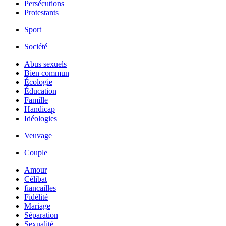
Persécutions
Protestants
Sport
Société
Abus sexuels
Bien commun
Écologie
Éducation
Famille
Handicap
Idéologies
Veuvage
Couple
Amour
Célibat
fiancailles
Fidélité
Mariage
Séparation
Sexualité