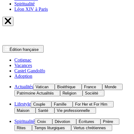
Spiritualité
Léon XIV à Paris
Édition
française
Cotignac
Vacances
Castel Gandolfo
Adoption
Actualités
Vatican
Bioéthique
France
Monde
Patrimoine Actualités
Religion
Société
Lifestyle
Couple
Famille
For Her et For Him
Maison
Santé
Vie professionnelle
Spiritualité
Croix
Dévotion
Écritures
Prière
Rites
Temps liturgiques
Vertus chrétiennes