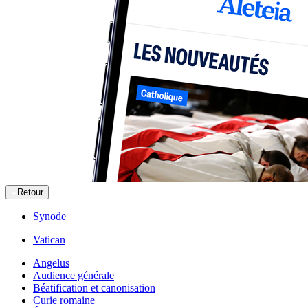
Retour
Synode
Vatican
Angelus
Audience générale
Béatification et canonisation
Curie romaine