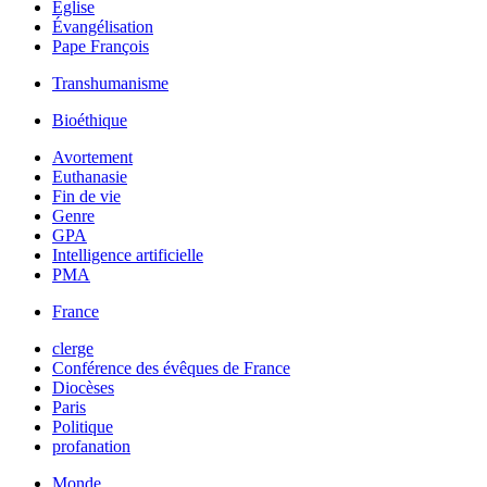
Église
Évangélisation
Pape François
Transhumanisme
Bioéthique
Avortement
Euthanasie
Fin de vie
Genre
GPA
Intelligence artificielle
PMA
France
clerge
Conférence des évêques de France
Diocèses
Paris
Politique
profanation
Monde