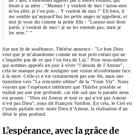
de 3 ans, s’entendant appeler par d’autres enfants, qui
disait à sa mère : "Maman ! y veulent de moi ! laisse-moi
m’en aller, je t’en prie… Y veulent de moi !" Eh bien, il
me semble qu’aujourd’hui les petits anges m’appellent, et
moi je vous dis comme la petite fille : "Laissez-moi donc
partir, y veulent de moi ! je ne les entends pas, mais je
les sens." "
Sur son lit de souffrance, Thérèse annonce : "Le bon Dieu
veut que je m’abandonne comme un tout petit enfant qui ne
s’inquiète pas de ce que l’on fera de Lui." Pour nous-mêmes
qui sommes appelés un jour à vivre "l’absolu de l’Amour",
cela ne manque pas de souligner une vision réconfortante face
à la mort. Celle-ci n’est certainement pas une fin, mais une
transition vers "La rencontre ultime" de la "Vraie Vie". Nous
voyons que l’espérance intérieure que Thérèse possède se
traduit par une joie profonde, car elle sait que le paradis nous
est promis : "Dieu est Amour et tout ce qui n’est pas Amour
n’est pas Dieu", nous dit François Varillon. En cela, le Ciel est
l’union parfaite avec notre Dieu d’Amour, la réalisation d’un
désir le plus profond.
L’espérance, avec la grâce de