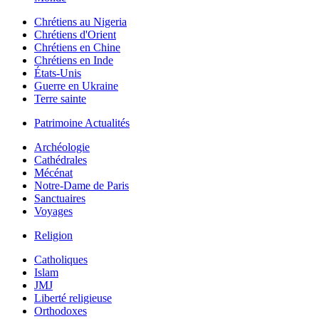
Chrétiens au Nigeria
Chrétiens d'Orient
Chrétiens en Chine
Chrétiens en Inde
États-Unis
Guerre en Ukraine
Terre sainte
Patrimoine Actualités
Archéologie
Cathédrales
Mécénat
Notre-Dame de Paris
Sanctuaires
Voyages
Religion
Catholiques
Islam
JMJ
Liberté religieuse
Orthodoxes