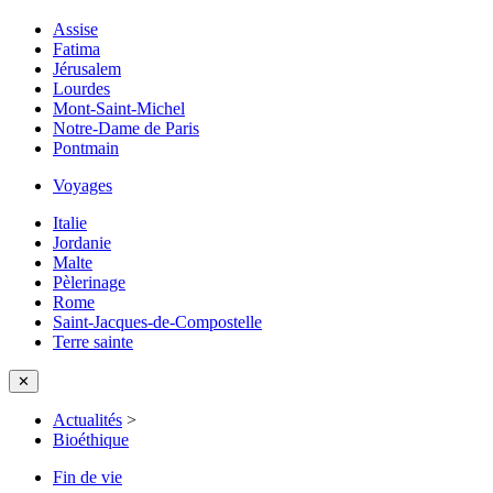
Assise
Fatima
Jérusalem
Lourdes
Mont-Saint-Michel
Notre-Dame de Paris
Pontmain
Voyages
Italie
Jordanie
Malte
Pèlerinage
Rome
Saint-Jacques-de-Compostelle
Terre sainte
✕
Actualités
>
Bioéthique
Fin de vie