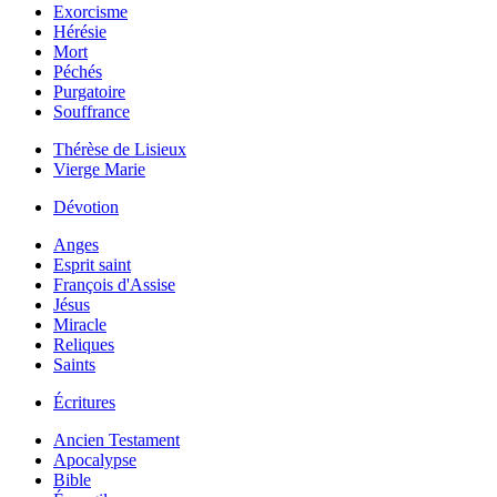
Exorcisme
Hérésie
Mort
Péchés
Purgatoire
Souffrance
Thérèse de Lisieux
Vierge Marie
Dévotion
Anges
Esprit saint
François d'Assise
Jésus
Miracle
Reliques
Saints
Écritures
Ancien Testament
Apocalypse
Bible