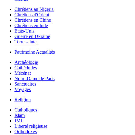
Chrétiens au Nigeria
Chrétiens d'Orient
Chrétiens en Chine
Chrétiens en Inde
États-Unis
Guerre en Ukraine
Terre sainte
Patrimoine Actualités
Archéologie
Cathédrales
Mécénat
Notre-Dame de Paris
Sanctuaires
Voyages
Religion
Catholiques
Islam
JMJ
Liberté religieuse
Orthodoxes