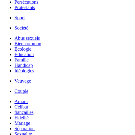
Persécutions
Protestants
Sport
Société
Abus sexuels
Bien commun
Écologie
Éducation
Famille
Handicap
Idéologies
Veuvage
Couple
Amour
Célibat
fiancailles
Fidélité
Mariage
Séparation
Sexualité