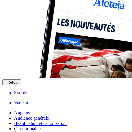
Retour
Synode
Vatican
Angelus
Audience générale
Béatification et canonisation
Curie romaine