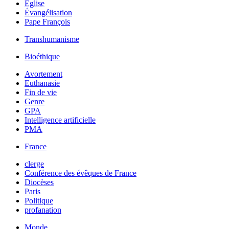
Église
Évangélisation
Pape François
Transhumanisme
Bioéthique
Avortement
Euthanasie
Fin de vie
Genre
GPA
Intelligence artificielle
PMA
France
clerge
Conférence des évêques de France
Diocèses
Paris
Politique
profanation
Monde