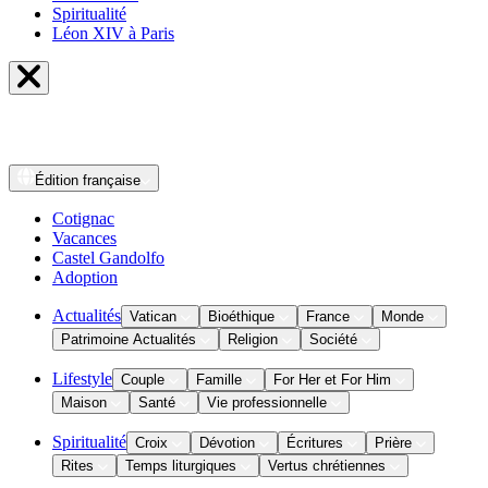
Spiritualité
Léon XIV à Paris
Édition
française
Cotignac
Vacances
Castel Gandolfo
Adoption
Actualités
Vatican
Bioéthique
France
Monde
Patrimoine Actualités
Religion
Société
Lifestyle
Couple
Famille
For Her et For Him
Maison
Santé
Vie professionnelle
Spiritualité
Croix
Dévotion
Écritures
Prière
Rites
Temps liturgiques
Vertus chrétiennes