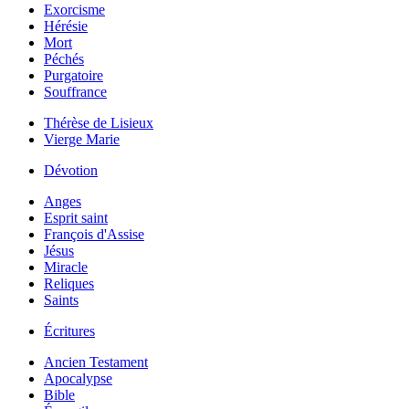
Exorcisme
Hérésie
Mort
Péchés
Purgatoire
Souffrance
Thérèse de Lisieux
Vierge Marie
Dévotion
Anges
Esprit saint
François d'Assise
Jésus
Miracle
Reliques
Saints
Écritures
Ancien Testament
Apocalypse
Bible