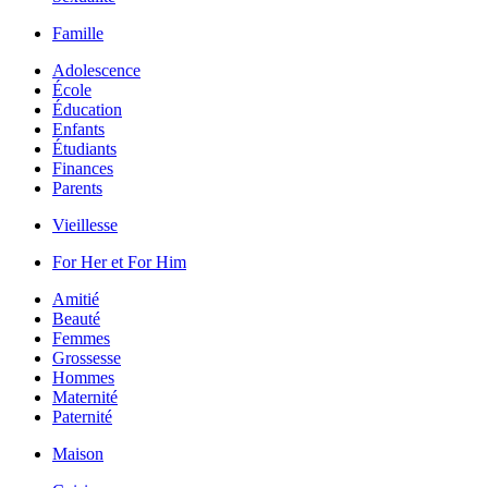
Famille
Adolescence
École
Éducation
Enfants
Étudiants
Finances
Parents
Vieillesse
For Her et For Him
Amitié
Beauté
Femmes
Grossesse
Hommes
Maternité
Paternité
Maison