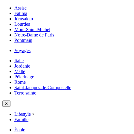
Assise
Fatima
Jérusalem
Lourdes
Mont-Saint-Michel
Notre-Dame de Paris
Pontmain
Voyages
Italie
Jordanie
Malte
Pèlerinage
Rome
Saint-Jacques-de-Compostelle
Terre sainte
✕
Lifestyle
>
Famille
École