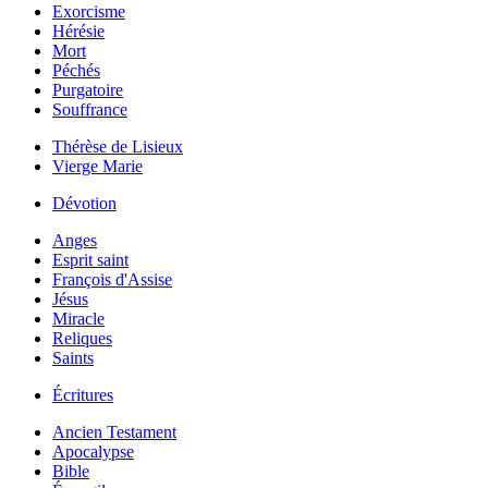
Exorcisme
Hérésie
Mort
Péchés
Purgatoire
Souffrance
Thérèse de Lisieux
Vierge Marie
Dévotion
Anges
Esprit saint
François d'Assise
Jésus
Miracle
Reliques
Saints
Écritures
Ancien Testament
Apocalypse
Bible