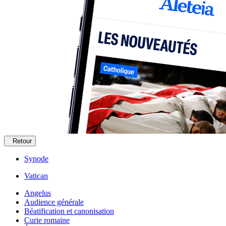
Retour
Synode
Vatican
Angelus
Audience générale
Béatification et canonisation
Curie romaine