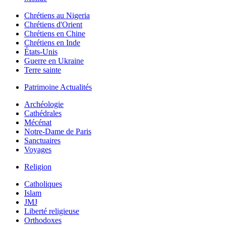
Chrétiens au Nigeria
Chrétiens d'Orient
Chrétiens en Chine
Chrétiens en Inde
États-Unis
Guerre en Ukraine
Terre sainte
Patrimoine Actualités
Archéologie
Cathédrales
Mécénat
Notre-Dame de Paris
Sanctuaires
Voyages
Religion
Catholiques
Islam
JMJ
Liberté religieuse
Orthodoxes