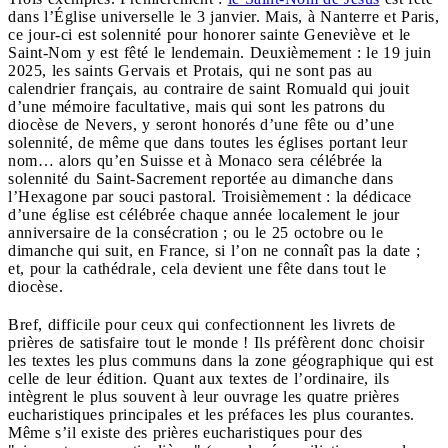
dans l’Église universelle le 3 janvier. Mais, à Nanterre et Paris,
ce jour-ci est solennité pour honorer sainte Geneviève et le
Saint-Nom y est fêté le lendemain. Deuxièmement : le 19 juin
2025, les saints Gervais et Protais, qui ne sont pas au
calendrier français, au contraire de saint Romuald qui jouit
d’une mémoire facultative, mais qui sont les patrons du
diocèse de Nevers, y seront honorés d’une fête ou d’une
solennité, de même que dans toutes les églises portant leur
nom… alors qu’en Suisse et à Monaco sera célébrée la
solennité du Saint-Sacrement reportée au dimanche dans
l’Hexagone par souci pastoral. Troisièmement : la dédicace
d’une église est célébrée chaque année localement le jour
anniversaire de la consécration ; ou le 25 octobre ou le
dimanche qui suit, en France, si l’on ne connaît pas la date ;
et, pour la cathédrale, cela devient une fête dans tout le
diocèse.
Bref, difficile pour ceux qui confectionnent les livrets de
prières de satisfaire tout le monde ! Ils préfèrent donc choisir
les textes les plus communs dans la zone géographique qui est
celle de leur édition. Quant aux textes de l’ordinaire, ils
intègrent le plus souvent à leur ouvrage les quatre prières
eucharistiques principales et les préfaces les plus courantes.
Même s’il existe des prières eucharistiques pour des