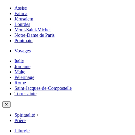
Assise
Fatima
Jérusalem
Lourdes
Mont-Saint-Michel
Notre-Dame de Paris
Pontmain
Voyages
Italie
Jordanie
Malte
Pèlerinage
Rome
Saint-Jacques-de-Compostelle
Terre sainte
✕
Spiritualité
>
Prière
Liturgie