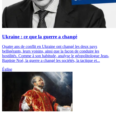
Ukraine : ce que la guerre a changé
Quatre ans de conflit en Ukraine ont changé les deux pays
belligérants, leurs voisins, ainsi que la façon de conduire les
hostilités. Comme à son habitude, analyse le géopolitologue Jean-
Baptiste Noé, la guerre a changé les sociétés, la tactique et...
Église