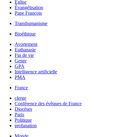
Église
Évangélisation
Pape François
Transhumanisme
Bioéthique
Avortement
Euthanasie
Fin de vie
Genre
GPA
Intelligence artificielle
PMA
France
clerge
Conférence des évêques de France
Diocèses
Paris
Politique
profanation
Monde