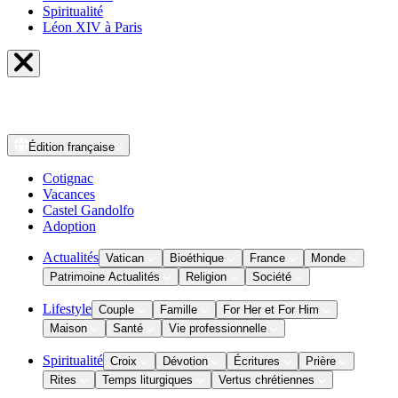
Spiritualité
Léon XIV à Paris
Édition
française
Cotignac
Vacances
Castel Gandolfo
Adoption
Actualités
Vatican
Bioéthique
France
Monde
Patrimoine Actualités
Religion
Société
Lifestyle
Couple
Famille
For Her et For Him
Maison
Santé
Vie professionnelle
Spiritualité
Croix
Dévotion
Écritures
Prière
Rites
Temps liturgiques
Vertus chrétiennes