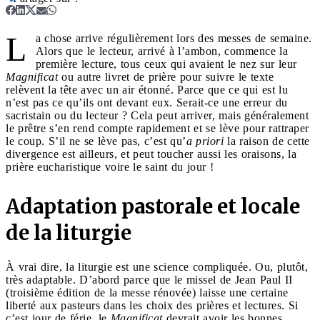
L
a chose arrive régulièrement lors des messes de semaine.
Alors que le lecteur, arrivé à l’ambon, commence la
première lecture, tous ceux qui avaient le nez sur leur
Magnificat
ou autre livret de prière pour suivre le texte
relèvent la tête avec un air étonné. Parce que ce qui est lu
n’est pas ce qu’ils ont devant eux. Serait-ce une erreur du
sacristain ou du lecteur ? Cela peut arriver, mais généralement
le prêtre s’en rend compte rapidement et se lève pour rattraper
le coup. S’il ne se lève pas, c’est qu’
a priori
la raison de cette
divergence est ailleurs, et peut toucher aussi les oraisons, la
prière eucharistique voire le saint du jour !
Adaptation pastorale et locale
de la liturgie
À vrai dire, la liturgie est une science compliquée. Ou, plutôt,
très adaptable. D’abord parce que le missel de Jean Paul II
(troisième édition de la messe rénovée) laisse une certaine
liberté aux pasteurs dans les choix des prières et lectures. Si
c’est jour de férie, le
Magnificat
devrait avoir les bonnes