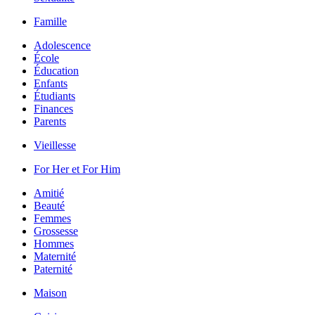
Famille
Adolescence
École
Éducation
Enfants
Étudiants
Finances
Parents
Vieillesse
For Her et For Him
Amitié
Beauté
Femmes
Grossesse
Hommes
Maternité
Paternité
Maison