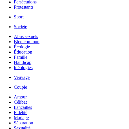
Persécutions
Protestants
Sport
Société
Abus sexuels
Bien commun
Écologie
Éducation
Famille
Handicap
Idéologies
Veuvage
Couple
Amour
Célibat
fiancailles
Fidélité
Mariage
Séparation
Sexualité