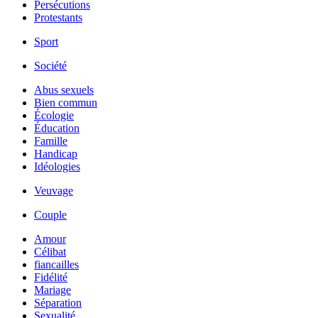
Persécutions
Protestants
Sport
Société
Abus sexuels
Bien commun
Écologie
Éducation
Famille
Handicap
Idéologies
Veuvage
Couple
Amour
Célibat
fiancailles
Fidélité
Mariage
Séparation
Sexualité