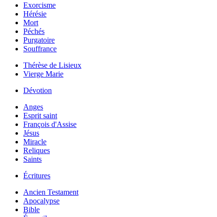
Exorcisme
Hérésie
Mort
Péchés
Purgatoire
Souffrance
Thérèse de Lisieux
Vierge Marie
Dévotion
Anges
Esprit saint
François d'Assise
Jésus
Miracle
Reliques
Saints
Écritures
Ancien Testament
Apocalypse
Bible