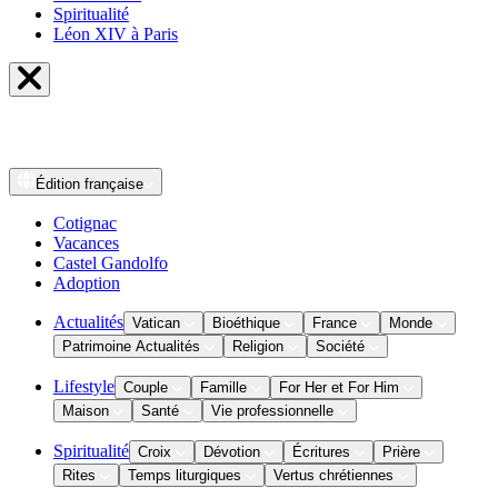
Spiritualité
Léon XIV à Paris
Édition
française
Cotignac
Vacances
Castel Gandolfo
Adoption
Actualités
Vatican
Bioéthique
France
Monde
Patrimoine Actualités
Religion
Société
Lifestyle
Couple
Famille
For Her et For Him
Maison
Santé
Vie professionnelle
Spiritualité
Croix
Dévotion
Écritures
Prière
Rites
Temps liturgiques
Vertus chrétiennes