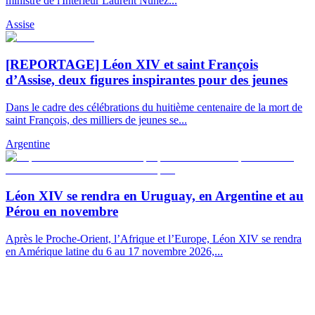
ministre de l'Intérieur Laurent Nuñez...
Assise
[REPORTAGE] Léon XIV et saint François
d’Assise, deux figures inspirantes pour des jeunes
Dans le cadre des célébrations du huitième centenaire de la mort de
saint François, des milliers de jeunes se...
Argentine
Léon XIV se rendra en Uruguay, en Argentine et au
Pérou en novembre
Après le Proche-Orient, l’Afrique et l’Europe, Léon XIV se rendra
en Amérique latine du 6 au 17 novembre 2026,...