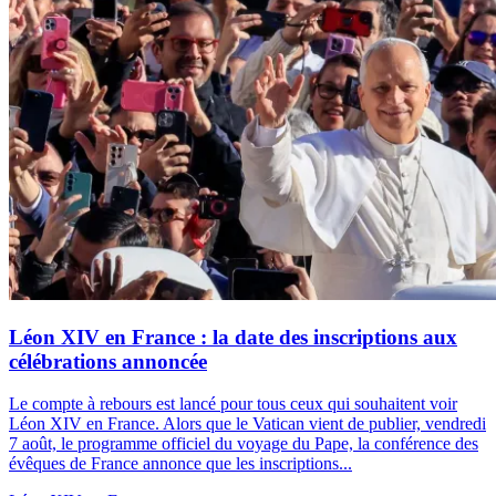
Léon XIV en France : la date des inscriptions aux
célébrations annoncée
Le compte à rebours est lancé pour tous ceux qui souhaitent voir
Léon XIV en France. Alors que le Vatican vient de publier, vendredi
7 août, le programme officiel du voyage du Pape, la conférence des
évêques de France annonce que les inscriptions...