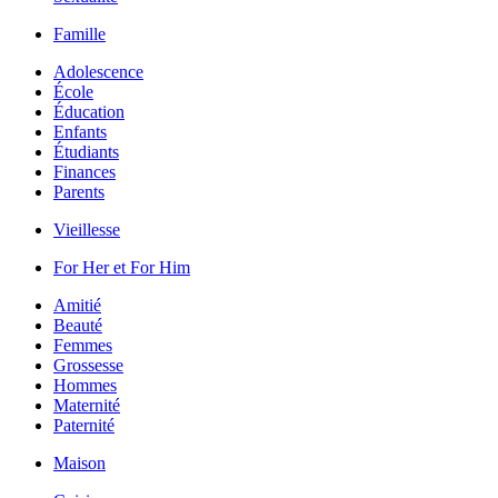
Famille
Adolescence
École
Éducation
Enfants
Étudiants
Finances
Parents
Vieillesse
For Her et For Him
Amitié
Beauté
Femmes
Grossesse
Hommes
Maternité
Paternité
Maison