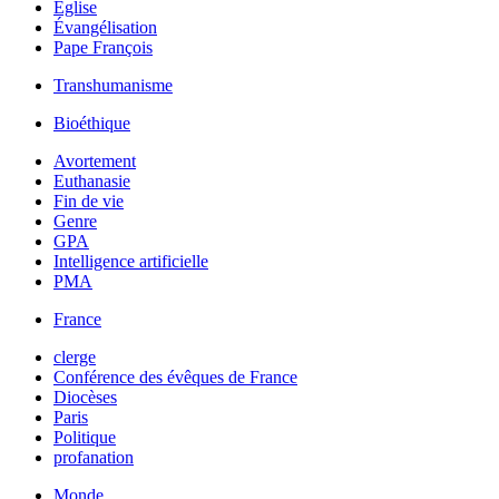
Église
Évangélisation
Pape François
Transhumanisme
Bioéthique
Avortement
Euthanasie
Fin de vie
Genre
GPA
Intelligence artificielle
PMA
France
clerge
Conférence des évêques de France
Diocèses
Paris
Politique
profanation
Monde