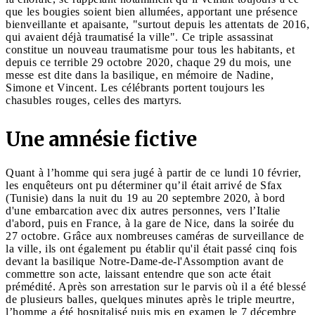
que les bougies soient bien allumées, apportant une présence
bienveillante et apaisante, "surtout depuis les attentats de 2016,
qui avaient déjà traumatisé la ville". Ce triple assassinat
constitue un nouveau traumatisme pour tous les habitants, et
depuis ce terrible 29 octobre 2020, chaque 29 du mois, une
messe est dite dans la basilique, en mémoire de Nadine,
Simone et Vincent. Les célébrants portent toujours les
chasubles rouges, celles des martyrs.
Une amnésie fictive
Quant à l’homme qui sera jugé à partir de ce lundi 10 février,
les enquêteurs ont pu déterminer qu’il était arrivé de Sfax
(Tunisie) dans la nuit du 19 au 20 septembre 2020, à bord
d'une embarcation avec dix autres personnes, vers l’Italie
d'abord, puis en France, à la gare de Nice, dans la soirée du
27 octobre. Grâce aux nombreuses caméras de surveillance de
la ville, ils ont également pu établir qu'il était passé cinq fois
devant la basilique Notre-Dame-de-l'Assomption avant de
commettre son acte, laissant entendre que son acte était
prémédité. Après son arrestation sur le parvis où il a été blessé
de plusieurs balles, quelques minutes après le triple meurtre,
l’homme a été hospitalisé puis mis en examen le 7 décembre