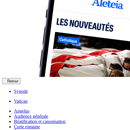
Retour
Synode
Vatican
Angelus
Audience générale
Béatification et canonisation
Curie romaine