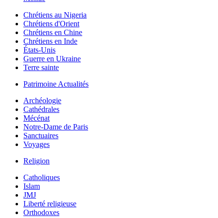
Chrétiens au Nigeria
Chrétiens d'Orient
Chrétiens en Chine
Chrétiens en Inde
États-Unis
Guerre en Ukraine
Terre sainte
Patrimoine Actualités
Archéologie
Cathédrales
Mécénat
Notre-Dame de Paris
Sanctuaires
Voyages
Religion
Catholiques
Islam
JMJ
Liberté religieuse
Orthodoxes