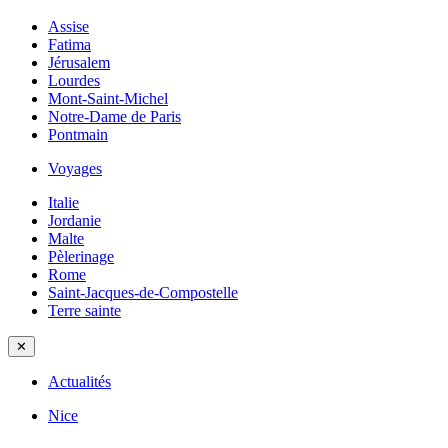
Assise
Fatima
Jérusalem
Lourdes
Mont-Saint-Michel
Notre-Dame de Paris
Pontmain
Voyages
Italie
Jordanie
Malte
Pèlerinage
Rome
Saint-Jacques-de-Compostelle
Terre sainte
✕
Actualités
Nice