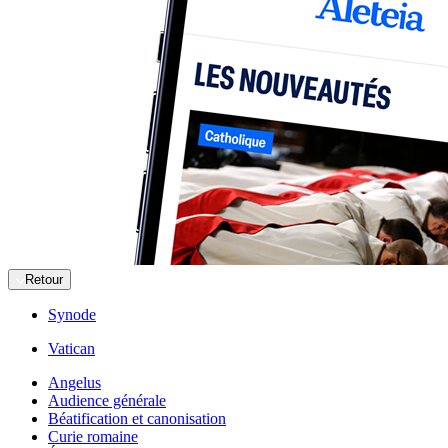
Retour
Synode
Vatican
Angelus
Audience générale
Béatification et canonisation
Curie romaine