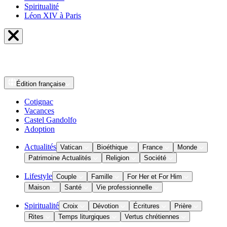
Spiritualité
Léon XIV à Paris
Édition
française
Cotignac
Vacances
Castel Gandolfo
Adoption
Actualités
Vatican
Bioéthique
France
Monde
Patrimoine Actualités
Religion
Société
Lifestyle
Couple
Famille
For Her et For Him
Maison
Santé
Vie professionnelle
Spiritualité
Croix
Dévotion
Écritures
Prière
Rites
Temps liturgiques
Vertus chrétiennes