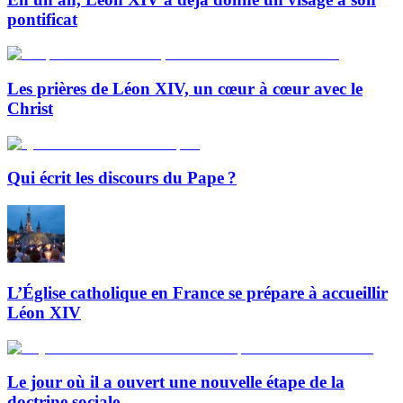
pontificat
Les prières de Léon XIV, un cœur à cœur avec le
Christ
Qui écrit les discours du Pape ?
L’Église catholique en France se prépare à accueillir
Léon XIV
Le jour où il a ouvert une nouvelle étape de la
doctrine sociale