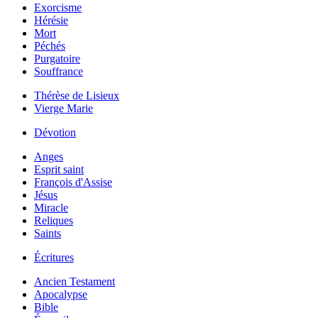
Exorcisme
Hérésie
Mort
Péchés
Purgatoire
Souffrance
Thérèse de Lisieux
Vierge Marie
Dévotion
Anges
Esprit saint
François d'Assise
Jésus
Miracle
Reliques
Saints
Écritures
Ancien Testament
Apocalypse
Bible