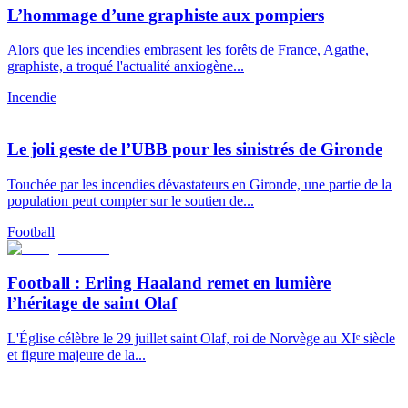
L’hommage d’une graphiste aux pompiers
Alors que les incendies embrasent les forêts de France, Agathe,
graphiste, a troqué l'actualité anxiogène...
Incendie
Le joli geste de l’UBB pour les sinistrés de Gironde
Touchée par les incendies dévastateurs en Gironde, une partie de la
population peut compter sur le soutien de...
Football
Football : Erling Haaland remet en lumière
l’héritage de saint Olaf
L'Église célèbre le 29 juillet saint Olaf, roi de Norvège au XIᵉ siècle
et figure majeure de la...