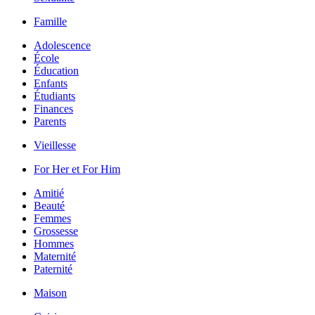
Famille
Adolescence
École
Éducation
Enfants
Étudiants
Finances
Parents
Vieillesse
For Her et For Him
Amitié
Beauté
Femmes
Grossesse
Hommes
Maternité
Paternité
Maison