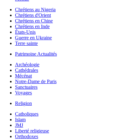
Chrétiens au Nigeria
Chrétiens d'Orient
Chrétiens en Chine
Chrétiens en Inde
États-Unis
Guerre en Ukraine
Terre sainte
Patrimoine Actualités
Archéologie
Cathédrales
Mécénat
Notre-Dame de Paris
Sanctuaires
Voyages
Religion
Catholiques
Islam
JMJ
Liberté religieuse
Orthodoxes