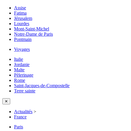
Assise
Fatima
Jérusalem
Lourdes
Mont-Saint-Michel
Notre-Dame de Paris
Pontmain
Voyages
Italie
Jordanie
Malte
Pèlerinage
Rome
Saint-Jacques-de-Compostelle
Terre sainte
✕
Actualités
>
France
Paris