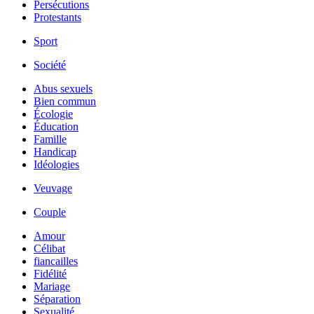
Persécutions
Protestants
Sport
Société
Abus sexuels
Bien commun
Écologie
Éducation
Famille
Handicap
Idéologies
Veuvage
Couple
Amour
Célibat
fiancailles
Fidélité
Mariage
Séparation
Sexualité