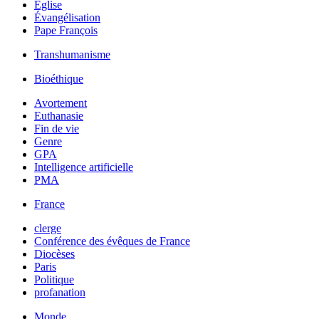
Église
Évangélisation
Pape François
Transhumanisme
Bioéthique
Avortement
Euthanasie
Fin de vie
Genre
GPA
Intelligence artificielle
PMA
France
clerge
Conférence des évêques de France
Diocèses
Paris
Politique
profanation
Monde