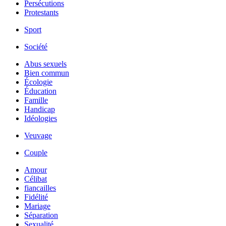
Persécutions
Protestants
Sport
Société
Abus sexuels
Bien commun
Écologie
Éducation
Famille
Handicap
Idéologies
Veuvage
Couple
Amour
Célibat
fiancailles
Fidélité
Mariage
Séparation
Sexualité