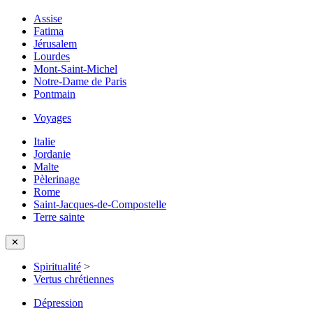
Assise
Fatima
Jérusalem
Lourdes
Mont-Saint-Michel
Notre-Dame de Paris
Pontmain
Voyages
Italie
Jordanie
Malte
Pèlerinage
Rome
Saint-Jacques-de-Compostelle
Terre sainte
✕
Spiritualité
>
Vertus chrétiennes
Dépression