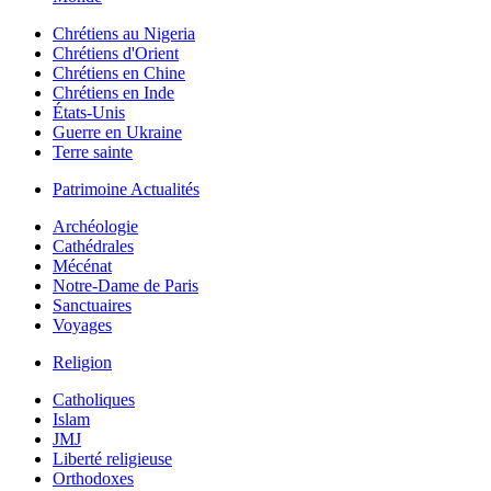
Chrétiens au Nigeria
Chrétiens d'Orient
Chrétiens en Chine
Chrétiens en Inde
États-Unis
Guerre en Ukraine
Terre sainte
Patrimoine Actualités
Archéologie
Cathédrales
Mécénat
Notre-Dame de Paris
Sanctuaires
Voyages
Religion
Catholiques
Islam
JMJ
Liberté religieuse
Orthodoxes