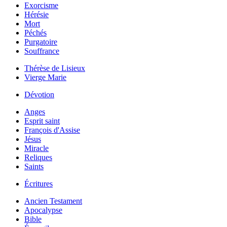
Exorcisme
Hérésie
Mort
Péchés
Purgatoire
Souffrance
Thérèse de Lisieux
Vierge Marie
Dévotion
Anges
Esprit saint
François d'Assise
Jésus
Miracle
Reliques
Saints
Écritures
Ancien Testament
Apocalypse
Bible