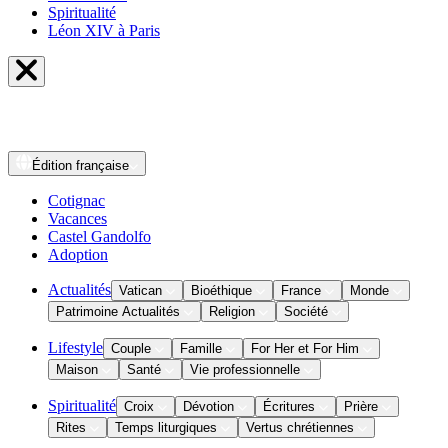
Spiritualité
Léon XIV à Paris
Édition
française
Cotignac
Vacances
Castel Gandolfo
Adoption
Actualités
Vatican
Bioéthique
France
Monde
Patrimoine Actualités
Religion
Société
Lifestyle
Couple
Famille
For Her et For Him
Maison
Santé
Vie professionnelle
Spiritualité
Croix
Dévotion
Écritures
Prière
Rites
Temps liturgiques
Vertus chrétiennes