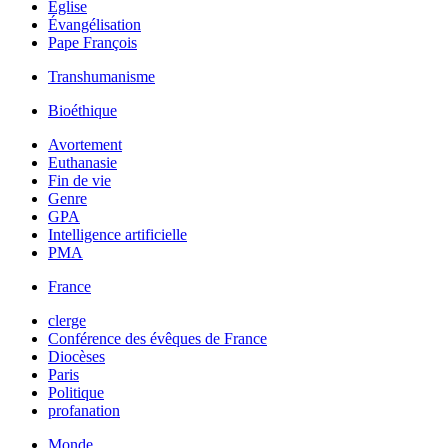
Église
Évangélisation
Pape François
Transhumanisme
Bioéthique
Avortement
Euthanasie
Fin de vie
Genre
GPA
Intelligence artificielle
PMA
France
clerge
Conférence des évêques de France
Diocèses
Paris
Politique
profanation
Monde