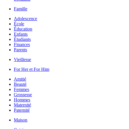
Famille
Adolescence
École
Éducation
Enfants
Étudiants
Finances
Parents
Vieillesse
For Her et For Him
Amitié
Beauté
Femmes
Grossesse
Hommes
Maternité
Paternité
Maison