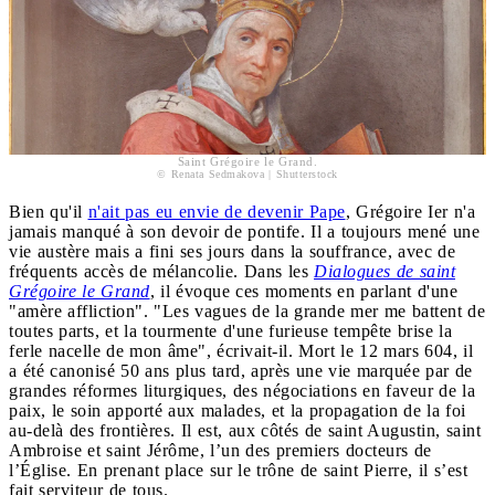
Saint Grégoire le Grand.
© Renata Sedmakova | Shutterstock
Bien qu'il
n'ait pas eu envie de devenir Pape
, Grégoire Ier n'a
jamais manqué à son devoir de pontife. Il a toujours mené une
vie austère mais a fini ses jours dans la souffrance, avec de
fréquents accès de mélancolie. Dans les
Dialogues de saint
Grégoire le Grand
, il évoque ces moments en parlant d'une
"amère affliction". "Les vagues de la grande mer me battent de
toutes parts, et la tourmente d'une furieuse tempête brise la
ferle nacelle de mon âme", écrivait-il. Mort le 12 mars 604, il
a été canonisé 50 ans plus tard, après une vie marquée par de
grandes réformes liturgiques, des négociations en faveur de la
paix, le soin apporté aux malades, et la propagation de la foi
au-delà des frontières. Il est, aux côtés de saint Augustin, saint
Ambroise et saint Jérôme, l’un des premiers docteurs de
l’Église. En prenant place sur le trône de saint Pierre, il s’est
fait serviteur de tous.