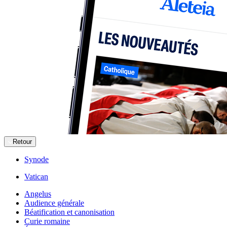
Retour
Synode
Vatican
Angelus
Audience générale
Béatification et canonisation
Curie romaine