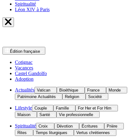
Spiritualité
Léon XIV à Paris
Édition
française
Cotignac
Vacances
Castel Gandolfo
Adoption
Actualités
Vatican
Bioéthique
France
Monde
Patrimoine Actualités
Religion
Société
Lifestyle
Couple
Famille
For Her et For Him
Maison
Santé
Vie professionnelle
Spiritualité
Croix
Dévotion
Écritures
Prière
Rites
Temps liturgiques
Vertus chrétiennes