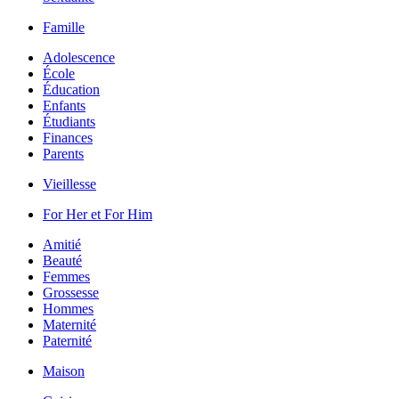
Famille
Adolescence
École
Éducation
Enfants
Étudiants
Finances
Parents
Vieillesse
For Her et For Him
Amitié
Beauté
Femmes
Grossesse
Hommes
Maternité
Paternité
Maison