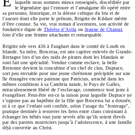
É
laquelle nous sommes mieux renseignés, discréditée par
le légendaire qui l’entoure et l’amalgame tôt opéré entre
sa personne, historique, et la déesse celtique du feu et de
l’aurore dont elle porte le prénom, Brigitte de Kildare mérite
d’être connue. Sa vie, vrai roman d’aventures, son activité de
fondatrice digne de
Thérèse d’Avila
ou
Jeanne de Chantal
,
font d’elle une femme attachante et remarquable.
Brigitte née vers 436 à Faughart dans le comté de Louth en
Irlande. Sa mère, Brocessa, est une captive enlevée de Grande-
Bretagne lors d’un des raids de pirates dont les Irlandais se
sont fait une spécialité. Vendue comme esclave, la belle
Bretonne devient la concubine d’un chef de clan, Duptace,
sort peu enviable pour une jeune chrétienne précipitée sur une
île étrangère encore païenne que Patricius, arraché dans les
mêmes conditions à sa Cambria natale, le Pays de Galles,
miraculeusement libéré de l’esclavage, commence tout juste à
évangéliser. Peut-être est-ce la raison pour laquelle Duptace ne
s’oppose pas au baptême de la fille que Brocessa lui a donnée,
ni à ce que l’enfant soit confiée, selon l’usage du "fosterage",
pratique destinée à resserrer les liens entre clans consistant à
échanger les bébés tout juste sevrés afin qu’ils soient élevés
par des parents nourriciers jusqu’à l’adolescence, à une famille
déjà convertie au Christ.