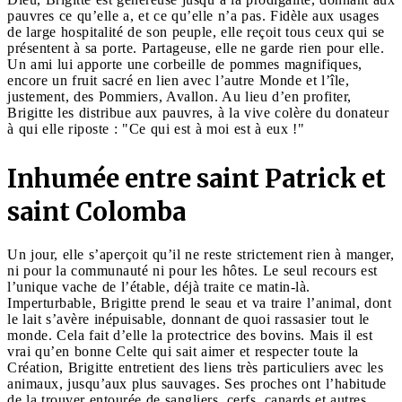
pauvres ce qu’elle a, et ce qu’elle n’a pas. Fidèle aux usages
de large hospitalité de son peuple, elle reçoit tous ceux qui se
présentent à sa porte. Partageuse, elle ne garde rien pour elle.
Un ami lui apporte une corbeille de pommes magnifiques,
encore un fruit sacré en lien avec l’autre Monde et l’île,
justement, des Pommiers, Avallon. Au lieu d’en profiter,
Brigitte les distribue aux pauvres, à la vive colère du donateur
à qui elle riposte : "Ce qui est à moi est à eux !"
Inhumée entre saint Patrick et
saint Colomba
Un jour, elle s’aperçoit qu’il ne reste strictement rien à manger,
ni pour la communauté ni pour les hôtes. Le seul recours est
l’unique vache de l’étable, déjà traite ce matin-là.
Imperturbable, Brigitte prend le seau et va traire l’animal, dont
le lait s’avère inépuisable, donnant de quoi rassasier tout le
monde. Cela fait d’elle la protectrice des bovins. Mais il est
vrai qu’en bonne Celte qui sait aimer et respecter toute la
Création, Brigitte entretient des liens très particuliers avec les
animaux, jusqu’aux plus sauvages. Ses proches ont l’habitude
de la trouver entourée de sangliers, cerfs, canards et autres