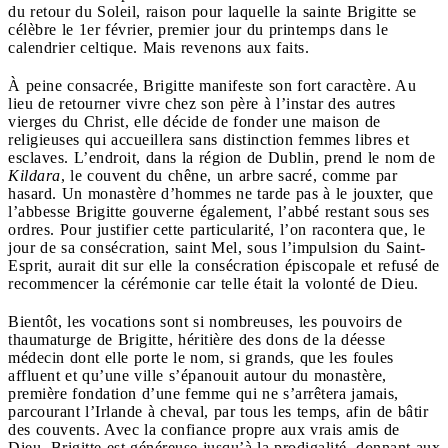
du retour du Soleil, raison pour laquelle la sainte Brigitte se
célèbre le 1er février, premier jour du printemps dans le
calendrier celtique. Mais revenons aux faits.
À peine consacrée, Brigitte manifeste son fort caractère. Au
lieu de retourner vivre chez son père à l’instar des autres
vierges du Christ, elle décide de fonder une maison de
religieuses qui accueillera sans distinction femmes libres et
esclaves. L’endroit, dans la région de Dublin, prend le nom de
Kildara
, le couvent du chêne, un arbre sacré, comme par
hasard. Un monastère d’hommes ne tarde pas à le jouxter, que
l’abbesse Brigitte gouverne également, l’abbé restant sous ses
ordres. Pour justifier cette particularité, l’on racontera que, le
jour de sa consécration, saint Mel, sous l’impulsion du Saint-
Esprit, aurait dit sur elle la consécration épiscopale et refusé de
recommencer la cérémonie car telle était la volonté de Dieu.
Bientôt, les vocations sont si nombreuses, les pouvoirs de
thaumaturge de Brigitte, héritière des dons de la déesse
médecin dont elle porte le nom, si grands, que les foules
affluent et qu’une ville s’épanouit autour du monastère,
première fondation d’une femme qui ne s’arrêtera jamais,
parcourant l’Irlande à cheval, par tous les temps, afin de bâtir
des couvents. Avec la confiance propre aux vrais amis de
Dieu, Brigitte est généreuse jusqu’à la prodigalité, donnant aux