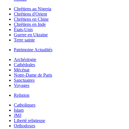
Chrétiens au Nigeria
Chrétiens d'Orient
Chrétiens en Chine
Chrétiens en Inde
États-Unis
Guerre en Ukraine
Terre sainte
Patrimoine Actualités
Archéologie
Cathédrales
Mécénat
Notre-Dame de Paris
Sanctuaires
Voyages
Religion
Catholiques
Islam
JMJ
Liberté religieuse
Orthodoxes