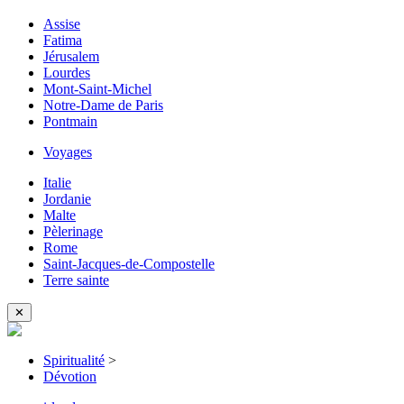
Assise
Fatima
Jérusalem
Lourdes
Mont-Saint-Michel
Notre-Dame de Paris
Pontmain
Voyages
Italie
Jordanie
Malte
Pèlerinage
Rome
Saint-Jacques-de-Compostelle
Terre sainte
✕
Spiritualité
>
Dévotion