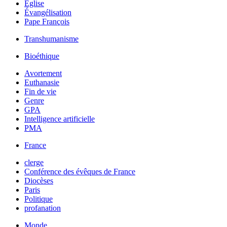
Église
Évangélisation
Pape François
Transhumanisme
Bioéthique
Avortement
Euthanasie
Fin de vie
Genre
GPA
Intelligence artificielle
PMA
France
clerge
Conférence des évêques de France
Diocèses
Paris
Politique
profanation
Monde