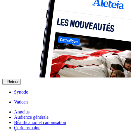
Retour
Synode
Vatican
Angelus
Audience générale
Béatification et canonisation
Curie romaine