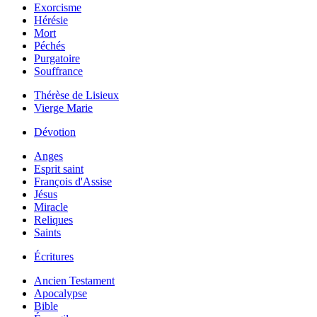
Exorcisme
Hérésie
Mort
Péchés
Purgatoire
Souffrance
Thérèse de Lisieux
Vierge Marie
Dévotion
Anges
Esprit saint
François d'Assise
Jésus
Miracle
Reliques
Saints
Écritures
Ancien Testament
Apocalypse
Bible