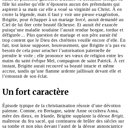
fille lui assène qu’elle n’épousera aucun des prétendants qui
aspirent à sa main car elle a voué sa virginité au Christ. À en
croire la légende, mais il faut y voir une pieuse exagération,
Brigitte, pour échapper à un mariage forcé, aurait demandé au
Ciel de lui ôter cette beauté fâcheuse. Et aurait été exaucée
puisqu’une maladie soudaine l’aurait rendue borgne, tordue et
défigurée… Plus question de mariage et son père aurait été
trop content que le Dieu des chrétiens veuille encore d’elle. En
fait, tout laisse supposer, heureusement, que Brigitte n’a pas eu
besoin de cela pour arracher l’autorisation paternelle de
prendre le voile ; elle prononce ses vœux de religion entre les
mains du saint évêque Mel, compagnon de saint Patrick. À cet
instant, Brigitte aurait recouvré sa beauté intacte et même
accrue, tandis qu’une flamme ardente jaillissait devant elle et
l’entourait de son éclat.
Un fort caractère
Épisode typique de la christianisation réussie d’une dévotion
païenne. Comme, en Bretagne, sainte Anne occultera Anna,
mère des dieux, en Irlande, Brigitte supplante la déesse
Brigit
,
maîtresse du feu sacré, qui continuera de brûler des siècles sur
sa tombe et non plus devant l’autel de la déesse annonciatrice