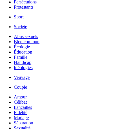
Persécutions
Protestants
Sport
Société
Abus sexuels
Bien commun
Écologie
Éducation
Famille
Handicap
Idéologies
Veuvage
Couple
Amour
Célibat
fiancailles
Fidélité
Mariage
Séparation
Sexualité