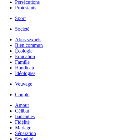
Persécutions
Protestants
Sport
Société
Abus sexuels
Bien commun
Écologie
Éducation
Famille
Handicap
Idéologies
Veuvage
Couple
Amour
Célibat
fiancailles
Fidélité
Mariage
Séparation
Sexualité