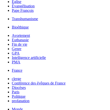
Église
Évangélisation
Pape François
Transhumanisme
Bioéthique
Avortement
Euthanasie
Fin de vie
Genre
GPA
Intelligence artificielle
PMA
France
clerge
Conférence des évêques de France
Diocèses
Paris
Politique
profanation
Monde