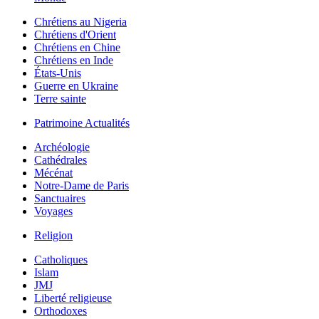
Chrétiens au Nigeria
Chrétiens d'Orient
Chrétiens en Chine
Chrétiens en Inde
États-Unis
Guerre en Ukraine
Terre sainte
Patrimoine Actualités
Archéologie
Cathédrales
Mécénat
Notre-Dame de Paris
Sanctuaires
Voyages
Religion
Catholiques
Islam
JMJ
Liberté religieuse
Orthodoxes