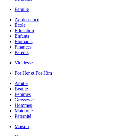
Famille
Adolescence
École
Éducation
Enfants
Étudiants
Finances
Parents
Vieillesse
For Her et For Him
Amitié
Beauté
Femmes
Grossesse
Hommes
Maternité
Paternité
Maison