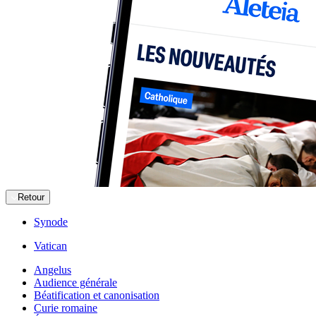
Retour
Synode
Vatican
Angelus
Audience générale
Béatification et canonisation
Curie romaine