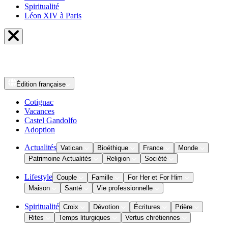
Spiritualité
Léon XIV à Paris
Édition
française
Cotignac
Vacances
Castel Gandolfo
Adoption
Actualités
Vatican
Bioéthique
France
Monde
Patrimoine Actualités
Religion
Société
Lifestyle
Couple
Famille
For Her et For Him
Maison
Santé
Vie professionnelle
Spiritualité
Croix
Dévotion
Écritures
Prière
Rites
Temps liturgiques
Vertus chrétiennes