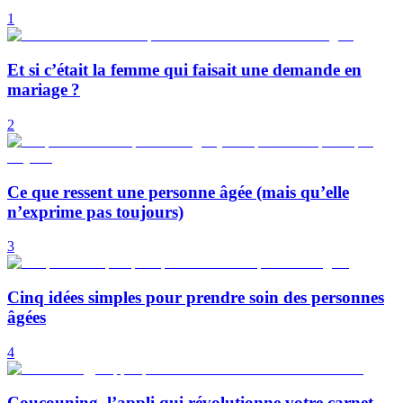
1
Et si c’était la femme qui faisait une demande en
mariage ?
2
Ce que ressent une personne âgée (mais qu’elle
n’exprime pas toujours)
3
Cinq idées simples pour prendre soin des personnes
âgées
4
Coucouning, l’appli qui révolutionne votre carnet