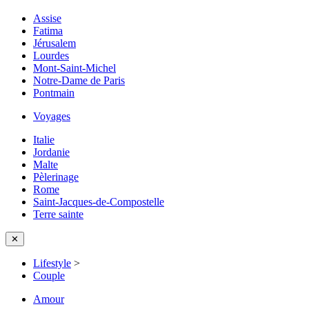
Assise
Fatima
Jérusalem
Lourdes
Mont-Saint-Michel
Notre-Dame de Paris
Pontmain
Voyages
Italie
Jordanie
Malte
Pèlerinage
Rome
Saint-Jacques-de-Compostelle
Terre sainte
✕
Lifestyle
>
Couple
Amour