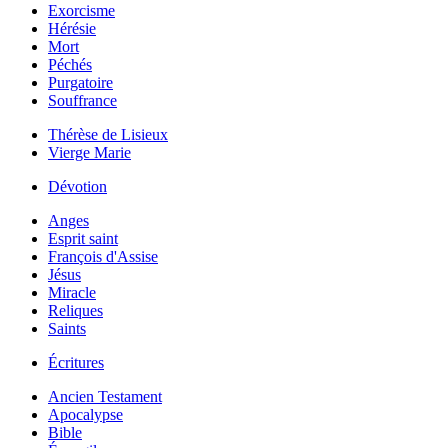
Exorcisme
Hérésie
Mort
Péchés
Purgatoire
Souffrance
Thérèse de Lisieux
Vierge Marie
Dévotion
Anges
Esprit saint
François d'Assise
Jésus
Miracle
Reliques
Saints
Écritures
Ancien Testament
Apocalypse
Bible