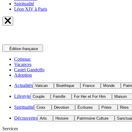
Spiritualité
Léon XIV à Paris
Édition
française
Cotignac
Vacances
Castel Gandolfo
Adoption
Actualités
Vatican
Bioéthique
France
Monde
Patri
Lifestyle
Couple
Famille
For Her et For Him
Maison
Spiritualité
Croix
Dévotion
Écritures
Prière
Rites
Découvertes
Arts
Histoire
Patrimoine Culture
Sanctuai
Services