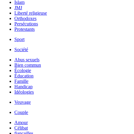
Islam
JMJ
Liberté religieuse
Orthodoxes
Persécutions
Protestants
Sport
Société
Abus sexuels
Bien commun
Écologie
Éducation
Famille
Handicap
Idéologies
Veuvage
Couple
Amour
Célibat
fiancailles