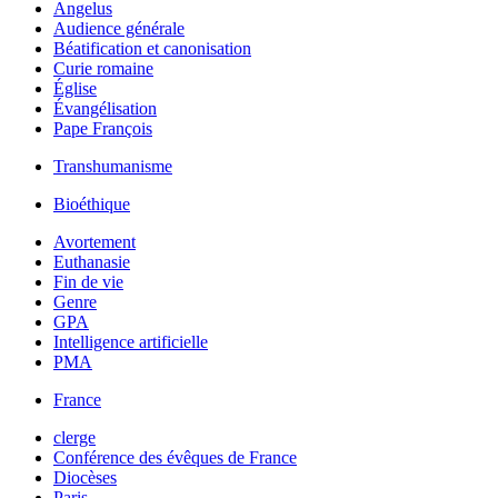
Angelus
Audience générale
Béatification et canonisation
Curie romaine
Église
Évangélisation
Pape François
Transhumanisme
Bioéthique
Avortement
Euthanasie
Fin de vie
Genre
GPA
Intelligence artificielle
PMA
France
clerge
Conférence des évêques de France
Diocèses
Paris