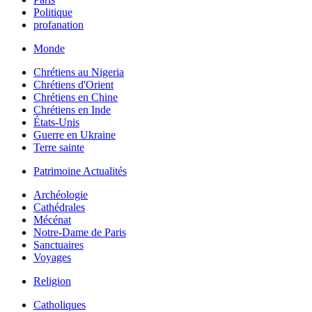
Politique
profanation
Monde
Chrétiens au Nigeria
Chrétiens d'Orient
Chrétiens en Chine
Chrétiens en Inde
États-Unis
Guerre en Ukraine
Terre sainte
Patrimoine Actualités
Archéologie
Cathédrales
Mécénat
Notre-Dame de Paris
Sanctuaires
Voyages
Religion
Catholiques