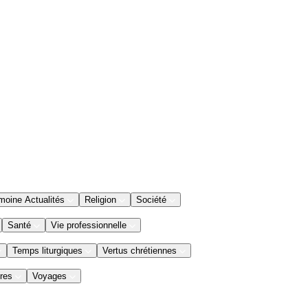
moine Actualités
Religion
Société
Santé
Vie professionnelle
Temps liturgiques
Vertus chrétiennes
res
Voyages