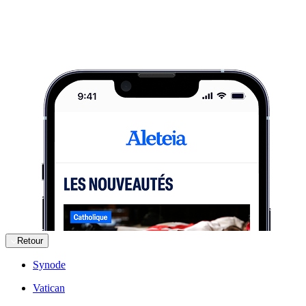
Retour
Synode
Vatican