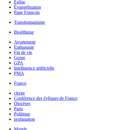
Église
Évangélisation
Pape François
Transhumanisme
Bioéthique
Avortement
Euthanasie
Fin de vie
Genre
GPA
Intelligence artificielle
PMA
France
clerge
Conférence des évêques de France
Diocèses
Paris
Politique
profanation
Monde