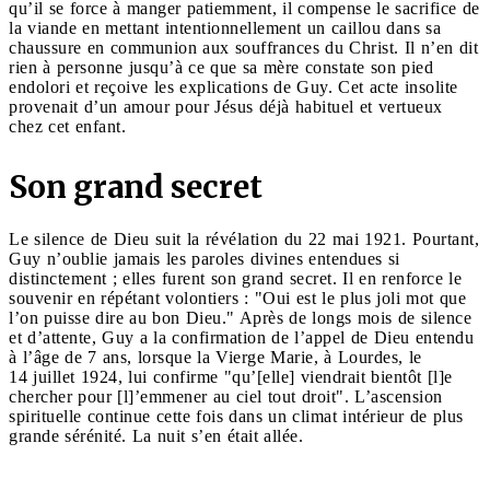
qu’il se force à manger patiemment, il compense le sacrifice de
la viande en mettant intentionnellement un caillou dans sa
chaussure en communion aux souffrances du Christ. Il n’en dit
rien à personne jusqu’à ce que sa mère constate son pied
endolori et reçoive les explications de Guy. Cet acte insolite
provenait d’un amour pour Jésus déjà habituel et vertueux
chez cet enfant.
Son grand secret
Le silence de Dieu suit la révélation du 22 mai 1921. Pourtant,
Guy n’oublie jamais les paroles divines entendues si
distinctement ; elles furent son grand secret. Il en renforce le
souvenir en répétant volontiers : "Oui est le plus joli mot que
l’on puisse dire au bon Dieu." Après de longs mois de silence
et d’attente, Guy a la confirmation de l’appel de Dieu entendu
à l’âge de 7 ans, lorsque la Vierge Marie, à Lourdes, le
14 juillet 1924, lui confirme "qu’[elle] viendrait bientôt [l]e
chercher pour [l]’emmener au ciel tout droit". L’ascension
spirituelle continue cette fois dans un climat intérieur de plus
grande sérénité. La nuit s’en était allée.