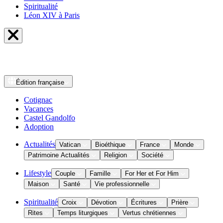
Spiritualité
Léon XIV à Paris
Édition
française
Cotignac
Vacances
Castel Gandolfo
Adoption
Actualités
Vatican
Bioéthique
France
Monde
Patrimoine Actualités
Religion
Société
Lifestyle
Couple
Famille
For Her et For Him
Maison
Santé
Vie professionnelle
Spiritualité
Croix
Dévotion
Écritures
Prière
Rites
Temps liturgiques
Vertus chrétiennes