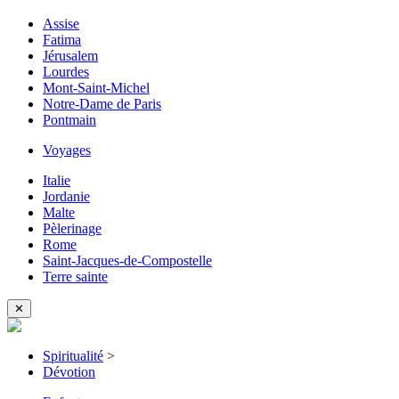
Assise
Fatima
Jérusalem
Lourdes
Mont-Saint-Michel
Notre-Dame de Paris
Pontmain
Voyages
Italie
Jordanie
Malte
Pèlerinage
Rome
Saint-Jacques-de-Compostelle
Terre sainte
✕
Spiritualité
>
Dévotion