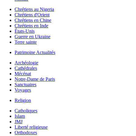
Chrétiens au Nigeria
Chrétiens d'Orient
Chrétiens en Chine
Chrétiens en Inde
États-Unis
Guerre en Ukraine
Terre sainte
Patrimoine Actualités
Archéologie
Cathédrales
Mécénat
Notre-Dame de Paris
Sanctuaires
Voyages
Religion
Catholiques
Islam
JMJ
Liberté religieuse
Orthodoxes