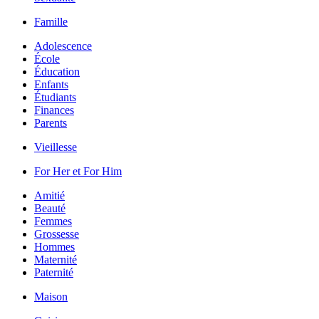
Famille
Adolescence
École
Éducation
Enfants
Étudiants
Finances
Parents
Vieillesse
For Her et For Him
Amitié
Beauté
Femmes
Grossesse
Hommes
Maternité
Paternité
Maison