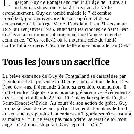
L
garçon Guy de Fontgalland meurt à l’âge de 11 ans au
milieu des siens, rue Vital à Paris dans le XVIe
arrondissement. Guy est tombé malade le 7 décembre
précédent, jour anniversaire de son baptême et de sa
consécration à la Vierge Marie. Dans la nuit du 31 décembre
1924 au 1er janvier 1925, entendant les cloches de Saint-Jean-
de-Passy sonner minuit, il comprend que l’année nouvelle
commence. "C’est celle-là où je mourrai, celle du jubilé,
confie-t-il à sa mère. C’est une belle année pour aller au Ciel."
Tous les jours un sacrifice
La brève existence de Guy de Fontgalland se caractérise par
l’évidence de la présence de Dieu en lui et autour de lui. Dès
l’âge de 4 ans, il demande à faire sa première communion. Il
doit attendre l’âge de 7 ans pour se préparer à cet événement si
désiré, lequel a lieu le 22 mai 1921 dans la crypte de l’église
Saint-Honoré-d’Eylau. Au cours de son action de grâce, Guy
promet à Jésus de devenir prêtre. Il entend alors dans le fond
de son âme ces paroles inattendues qu’il garda secrètes jusqu’à
sa maladie : "Tu ne seras pas mon prêtre. Je ferai de toi mon
ange." Ce à quoi, stupéfait, Guy répond : "Oui."