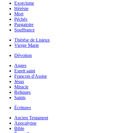
Exorcisme
Hérésie
Mort
Péchés
Purgatoire
Souffrance
Thérèse de Lisieux
Vierge Marie
Dévotion
Anges
Esprit saint
François d'Assise
Jésus
Miracle
Reliques
Saints
Écritures
Ancien Testament
Apocalypse
Bible