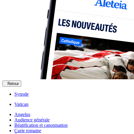
Retour
Synode
Vatican
Angelus
Audience générale
Béatification et canonisation
Curie romaine