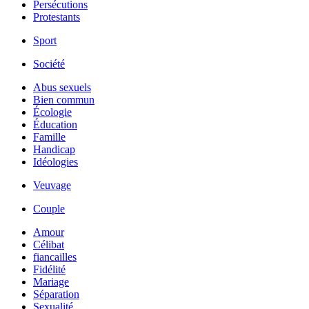
Persécutions
Protestants
Sport
Société
Abus sexuels
Bien commun
Écologie
Éducation
Famille
Handicap
Idéologies
Veuvage
Couple
Amour
Célibat
fiancailles
Fidélité
Mariage
Séparation
Sexualité