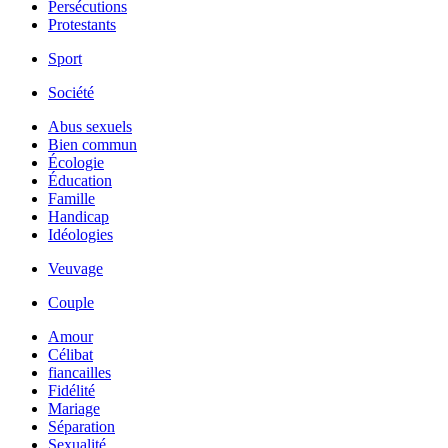
Persécutions
Protestants
Sport
Société
Abus sexuels
Bien commun
Écologie
Éducation
Famille
Handicap
Idéologies
Veuvage
Couple
Amour
Célibat
fiancailles
Fidélité
Mariage
Séparation
Sexualité