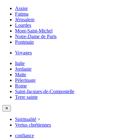
Assise
Fatima
Jérusalem
Lourdes
Mont-Saint-Michel
Notre-Dame de Paris
Pontmain
Voyages
Italie
Jordanie
Malte
Pèlerinage
Rome
Saint-Jacques-de-Compostelle
Terre sainte
✕
Spiritualité
>
Vertus chrétiennes
confiance