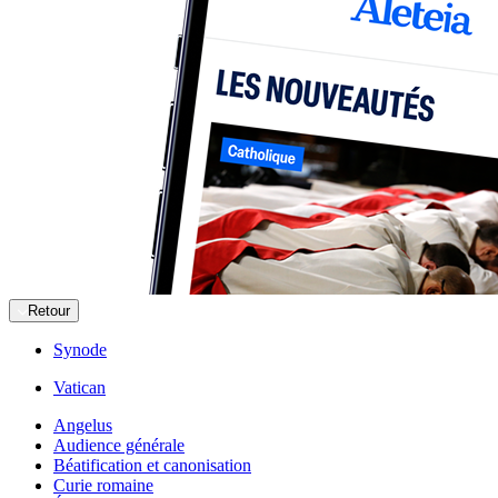
Retour
Synode
Vatican
Angelus
Audience générale
Béatification et canonisation
Curie romaine