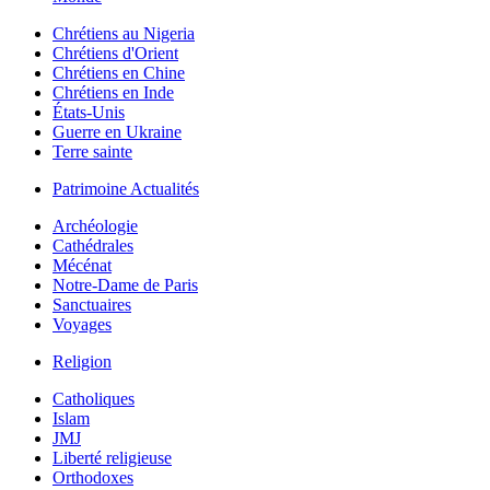
Chrétiens au Nigeria
Chrétiens d'Orient
Chrétiens en Chine
Chrétiens en Inde
États-Unis
Guerre en Ukraine
Terre sainte
Patrimoine Actualités
Archéologie
Cathédrales
Mécénat
Notre-Dame de Paris
Sanctuaires
Voyages
Religion
Catholiques
Islam
JMJ
Liberté religieuse
Orthodoxes