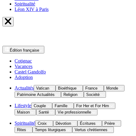
Spiritualité
Léon XIV à Paris
Édition
française
Cotignac
Vacances
Castel Gandolfo
Adoption
Actualités
Vatican
Bioéthique
France
Monde
Patrimoine Actualités
Religion
Société
Lifestyle
Couple
Famille
For Her et For Him
Maison
Santé
Vie professionnelle
Spiritualité
Croix
Dévotion
Écritures
Prière
Rites
Temps liturgiques
Vertus chrétiennes