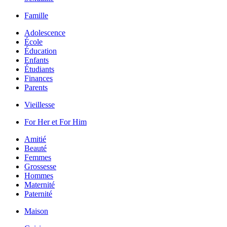
Famille
Adolescence
École
Éducation
Enfants
Étudiants
Finances
Parents
Vieillesse
For Her et For Him
Amitié
Beauté
Femmes
Grossesse
Hommes
Maternité
Paternité
Maison