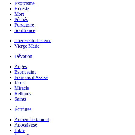
Exorcisme
Hérésie
Mort
Péchés
Purgatoire
Souffrance
Thérèse de Lisieux
Vierge Marie
Dévotion
Anges
Esprit saint
François d'Assise
Jésus
Miracle
Reliques
Saints
Écritures
Ancien Testament
Apocalypse
Bible