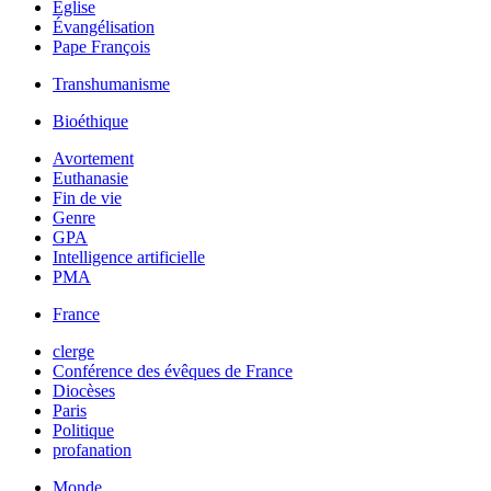
Église
Évangélisation
Pape François
Transhumanisme
Bioéthique
Avortement
Euthanasie
Fin de vie
Genre
GPA
Intelligence artificielle
PMA
France
clerge
Conférence des évêques de France
Diocèses
Paris
Politique
profanation
Monde