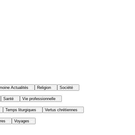
moine Actualités
Religion
Société
Santé
Vie professionnelle
Temps liturgiques
Vertus chrétiennes
res
Voyages