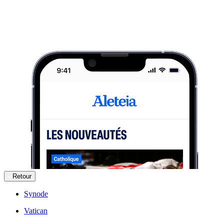
Retour
Synode
Vatican