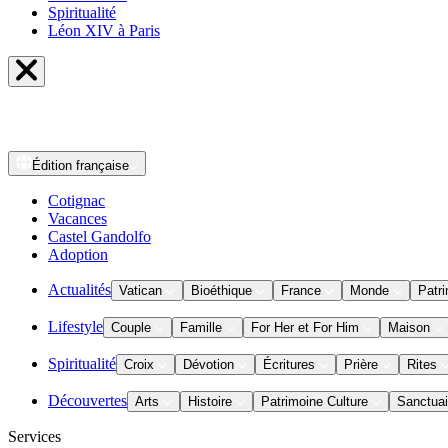
Spiritualité
Léon XIV à Paris
Édition
française
Cotignac
Vacances
Castel Gandolfo
Adoption
Actualités
Vatican
Bioéthique
France
Monde
Patri
Lifestyle
Couple
Famille
For Her et For Him
Maison
Spiritualité
Croix
Dévotion
Écritures
Prière
Rites
Découvertes
Arts
Histoire
Patrimoine Culture
Sanctuai
Services