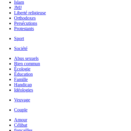
Islam
JMJ
Liberté religieuse
Orthodoxes
Persécutions
Protestants
Sport
Société
Abus sexuels
Bien commun
Écologie
Éducation
Famille
Handicap
Idéologies
Veuvage
Couple
Amour
Célibat
fiancailles