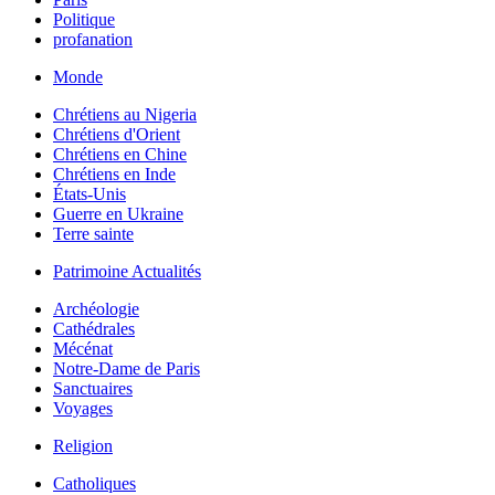
Politique
profanation
Monde
Chrétiens au Nigeria
Chrétiens d'Orient
Chrétiens en Chine
Chrétiens en Inde
États-Unis
Guerre en Ukraine
Terre sainte
Patrimoine Actualités
Archéologie
Cathédrales
Mécénat
Notre-Dame de Paris
Sanctuaires
Voyages
Religion
Catholiques