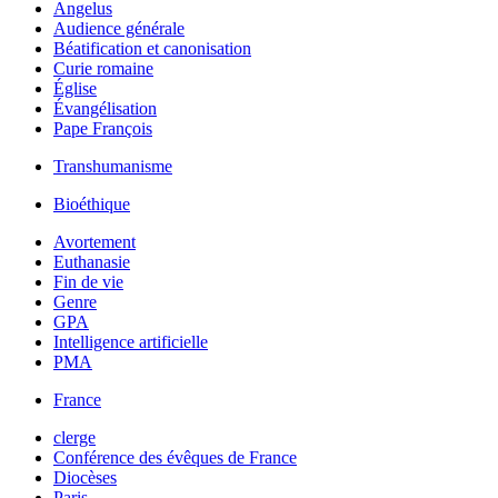
Angelus
Audience générale
Béatification et canonisation
Curie romaine
Église
Évangélisation
Pape François
Transhumanisme
Bioéthique
Avortement
Euthanasie
Fin de vie
Genre
GPA
Intelligence artificielle
PMA
France
clerge
Conférence des évêques de France
Diocèses
Paris