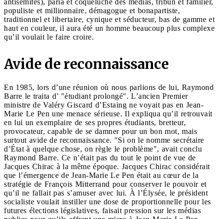
antisémites), paria et coqueluche des médias, tribun et familier,
populiste et millionnaire, démagogue et bonapartiste,
traditionnel et libertaire, cynique et séducteur, bas de gamme et
haut en couleur, il aura été un homme beaucoup plus complexe
qu’il voulait le faire croire.
Avide de reconnaissance
En 1985, lors d’une réunion où nous parlions de lui, Raymond
Barre le traita d’ "étudiant prolongé". L’ancien Premier
ministre de Valéry Giscard d’Estaing ne voyait pas en Jean-
Marie Le Pen une menace sérieuse. Il expliqua qu’il retrouvait
en lui un exemplaire de ses propres étudiants, bretteur,
provocateur, capable de se damner pour un bon mot, mais
surtout avide de reconnaissance. "Si on le nomme secrétaire
d’État à quelque chose, on règle le problème", avait conclu
Raymond Barre. Ce n’était pas du tout le point de vue de
Jacques Chirac à la même époque. Jacques Chirac considérait
que l’émergence de Jean-Marie Le Pen était au cœur de la
stratégie de François Mitterrand pour conserver le pouvoir et
qu’il ne fallait pas s’amuser avec lui. À l’Élysée, le président
socialiste voulait instiller une dose de proportionnelle pour les
futures élections législatives, faisait pression sur les médias