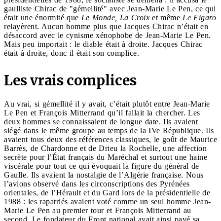
gaulliste Chirac de "gémellité" avec Jean-Marie Le Pen, ce qui
était une énormité que
Le Monde, La Croix
et même
Le Figaro
relayèrent. Aucun homme plus que Jacques Chirac n’était en
désaccord avec le cynisme xénophobe de Jean-Marie Le Pen.
Mais peu importait : le diable était à droite. Jacques Chirac
était à droite, donc il était son complice.
Les vrais complices
Au vrai, si gémellité il y avait, c’était plutôt entre Jean-Marie
Le Pen et François Mitterrand qu’il fallait la chercher. Les
deux hommes se connaissaient de longue date. Ils avaient
siégé dans le même groupe au temps de la IVe République. Ils
avaient tous deux des références classiques, le goût de Maurice
Barrès, de Chardonne et de Drieu la Rochelle, une affection
secrète pour l’État français du Maréchal et surtout une haine
viscérale pour tout ce qui évoquait la figure du général de
Gaulle. Ils avaient la nostalgie de l’Algérie française. Nous
l’avions observé dans les circonscriptions des Pyrénées
orientales, de l’Hérault et du Gard lors de la présidentielle de
1988 : les rapatriés avaient voté comme un seul homme Jean-
Marie Le Pen au premier tour et François Mitterrand au
second. Le fondateur du Front national avait ainsi payé sa