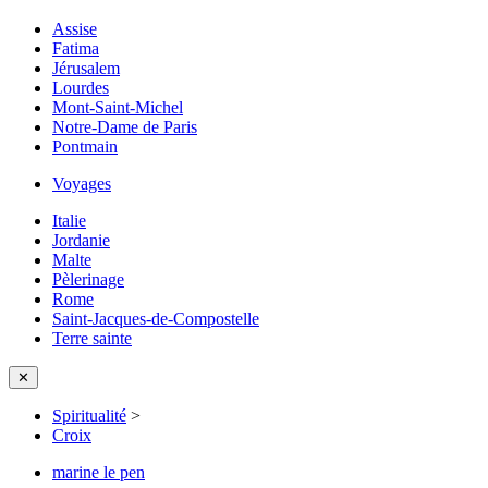
Assise
Fatima
Jérusalem
Lourdes
Mont-Saint-Michel
Notre-Dame de Paris
Pontmain
Voyages
Italie
Jordanie
Malte
Pèlerinage
Rome
Saint-Jacques-de-Compostelle
Terre sainte
✕
Spiritualité
>
Croix
marine le pen