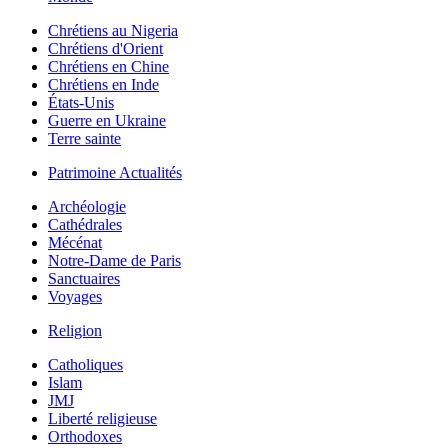
Chrétiens au Nigeria
Chrétiens d'Orient
Chrétiens en Chine
Chrétiens en Inde
États-Unis
Guerre en Ukraine
Terre sainte
Patrimoine Actualités
Archéologie
Cathédrales
Mécénat
Notre-Dame de Paris
Sanctuaires
Voyages
Religion
Catholiques
Islam
JMJ
Liberté religieuse
Orthodoxes