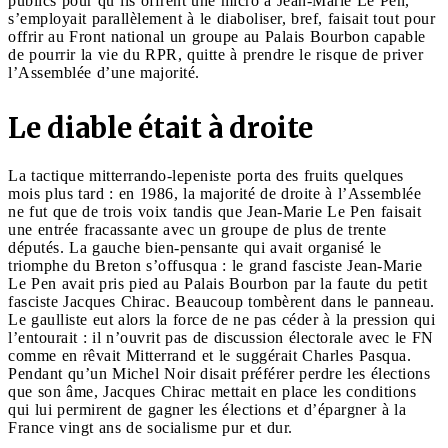
publics pour qu’ils offrent une micro à Jean-Marie Le Pen,
s’employait parallèlement à le diaboliser, bref, faisait tout pour
offrir au Front national un groupe au Palais Bourbon capable
de pourrir la vie du RPR, quitte à prendre le risque de priver
l’Assemblée d’une majorité.
Le diable était à droite
La tactique mitterrando-lepeniste porta des fruits quelques
mois plus tard : en 1986, la majorité de droite à l’Assemblée
ne fut que de trois voix tandis que Jean-Marie Le Pen faisait
une entrée fracassante avec un groupe de plus de trente
députés. La gauche bien-pensante qui avait organisé le
triomphe du Breton s’offusqua : le grand fasciste Jean-Marie
Le Pen avait pris pied au Palais Bourbon par la faute du petit
fasciste Jacques Chirac. Beaucoup tombèrent dans le panneau.
Le gaulliste eut alors la force de ne pas céder à la pression qui
l’entourait : il n’ouvrit pas de discussion électorale avec le FN
comme en rêvait Mitterrand et le suggérait Charles Pasqua.
Pendant qu’un Michel Noir disait préférer perdre les élections
que son âme, Jacques Chirac mettait en place les conditions
qui lui permirent de gagner les élections et d’épargner à la
France vingt ans de socialisme pur et dur.