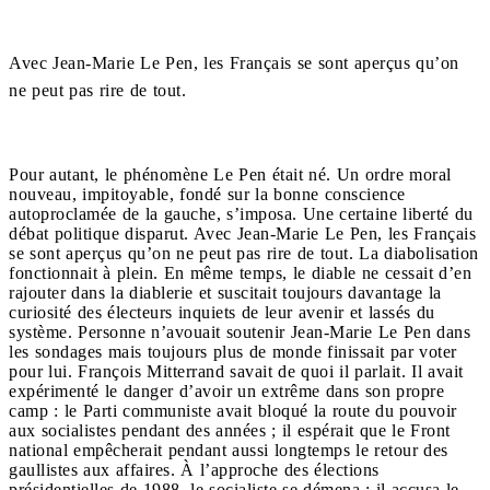
Avec Jean-Marie Le Pen, les Français se sont aperçus qu’on
ne peut pas rire de tout.
Pour autant, le phénomène Le Pen était né. Un ordre moral
nouveau, impitoyable, fondé sur la bonne conscience
autoproclamée de la gauche, s’imposa. Une certaine liberté du
débat politique disparut. Avec Jean-Marie Le Pen, les Français
se sont aperçus qu’on ne peut pas rire de tout. La diabolisation
fonctionnait à plein. En même temps, le diable ne cessait d’en
rajouter dans la diablerie et suscitait toujours davantage la
curiosité des électeurs inquiets de leur avenir et lassés du
système. Personne n’avouait soutenir Jean-Marie Le Pen dans
les sondages mais toujours plus de monde finissait par voter
pour lui. François Mitterrand savait de quoi il parlait. Il avait
expérimenté le danger d’avoir un extrême dans son propre
camp : le Parti communiste avait bloqué la route du pouvoir
aux socialistes pendant des années ; il espérait que le Front
national empêcherait pendant aussi longtemps le retour des
gaullistes aux affaires. À l’approche des élections
présidentielles de 1988, le socialiste se démena : il accusa le