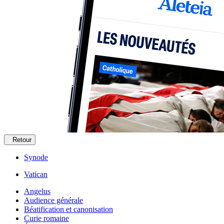
Retour
Synode
Vatican
Angelus
Audience générale
Béatification et canonisation
Curie romaine