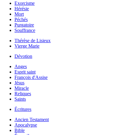
Exorcisme
Hérésie
Mort
Péchés
Purgatoire
Souffrance
Thérèse de Lisieux
Vierge Marie
Dévotion
Anges
Esprit saint
François d'Assise
Jésus
Miracle
Reliques
Saints
Écritures
Ancien Testament
Apocalypse
Bible