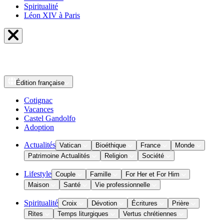
Spiritualité
Léon XIV à Paris
Édition
française
Cotignac
Vacances
Castel Gandolfo
Adoption
Actualités
Vatican
Bioéthique
France
Monde
Patrimoine Actualités
Religion
Société
Lifestyle
Couple
Famille
For Her et For Him
Maison
Santé
Vie professionnelle
Spiritualité
Croix
Dévotion
Écritures
Prière
Rites
Temps liturgiques
Vertus chrétiennes