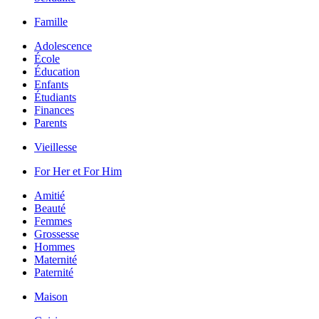
Famille
Adolescence
École
Éducation
Enfants
Étudiants
Finances
Parents
Vieillesse
For Her et For Him
Amitié
Beauté
Femmes
Grossesse
Hommes
Maternité
Paternité
Maison