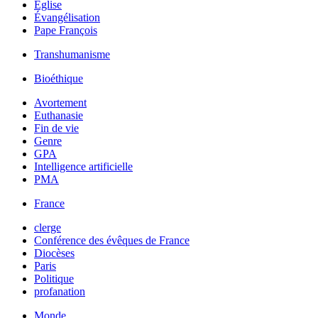
Église
Évangélisation
Pape François
Transhumanisme
Bioéthique
Avortement
Euthanasie
Fin de vie
Genre
GPA
Intelligence artificielle
PMA
France
clerge
Conférence des évêques de France
Diocèses
Paris
Politique
profanation
Monde