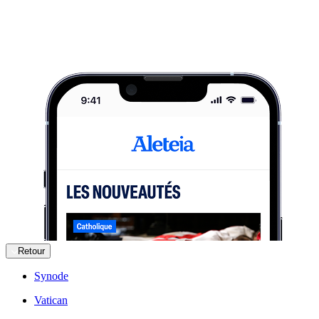
Retour
Synode
Vatican