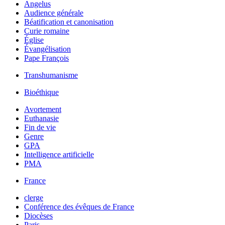
Angelus
Audience générale
Béatification et canonisation
Curie romaine
Église
Évangélisation
Pape François
Transhumanisme
Bioéthique
Avortement
Euthanasie
Fin de vie
Genre
GPA
Intelligence artificielle
PMA
France
clerge
Conférence des évêques de France
Diocèses
Paris