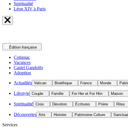
Spiritualité
Léon XIV à Paris
Édition
française
Cotignac
Vacances
Castel Gandolfo
Adoption
Actualités
Vatican
Bioéthique
France
Monde
Patri
Lifestyle
Couple
Famille
For Her et For Him
Maison
Spiritualité
Croix
Dévotion
Écritures
Prière
Rites
Découvertes
Arts
Histoire
Patrimoine Culture
Sanctuai
Services