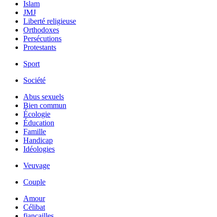
Islam
JMJ
Liberté religieuse
Orthodoxes
Persécutions
Protestants
Sport
Société
Abus sexuels
Bien commun
Écologie
Éducation
Famille
Handicap
Idéologies
Veuvage
Couple
Amour
Célibat
fiancailles