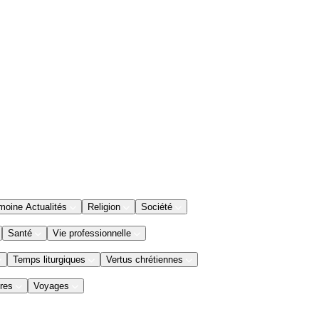
moine Actualités
Religion
Société
Santé
Vie professionnelle
Temps liturgiques
Vertus chrétiennes
res
Voyages