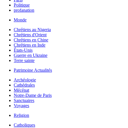
Politique
profanation
Monde
Chrétiens au Nigeria
Chrétiens d'Orient
Chrétiens en Chine
Chrétiens en Inde
États-Unis
Guerre en Ukraine
Terre sainte
Patrimoine Actualités
Archéologie
Cathédrales
Mécénat
Notre-Dame de Paris
Sanctuaires
Voyages
Religion
Catholiques