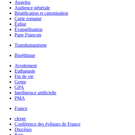
Angelus
Audience générale
Béatification et canonisation
Curie romaine
Église
Évangélisation
Pape François
Transhumanisme
Bioéthique
Avortement
Euthanasie
Fin de vie
Genre
GPA
Intelligence artificielle
PMA
France
clerge
Conférence des évêques de France
Diocèses
Paris