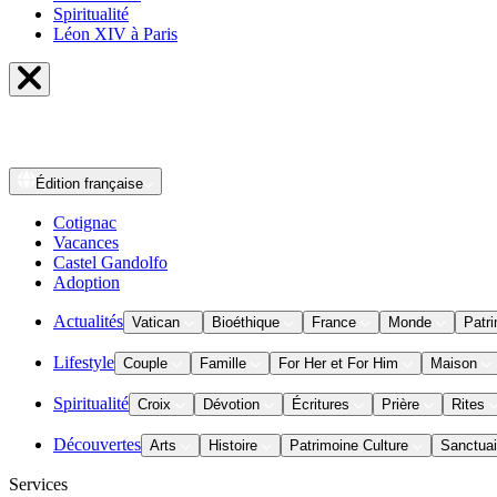
Spiritualité
Léon XIV à Paris
Édition
française
Cotignac
Vacances
Castel Gandolfo
Adoption
Actualités
Vatican
Bioéthique
France
Monde
Patri
Lifestyle
Couple
Famille
For Her et For Him
Maison
Spiritualité
Croix
Dévotion
Écritures
Prière
Rites
Découvertes
Arts
Histoire
Patrimoine Culture
Sanctuai
Services