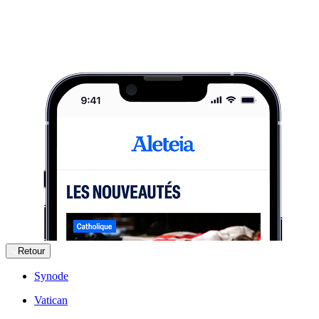
Retour
Synode
Vatican