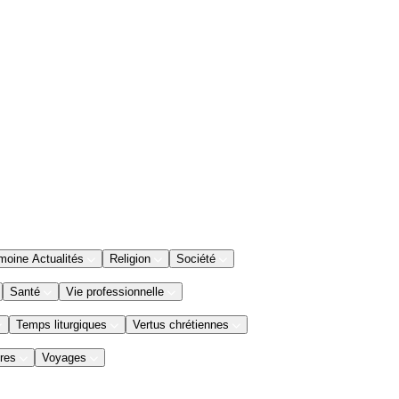
moine Actualités
Religion
Société
Santé
Vie professionnelle
Temps liturgiques
Vertus chrétiennes
res
Voyages