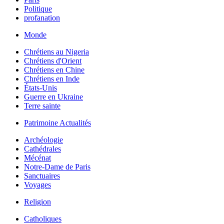
Politique
profanation
Monde
Chrétiens au Nigeria
Chrétiens d'Orient
Chrétiens en Chine
Chrétiens en Inde
États-Unis
Guerre en Ukraine
Terre sainte
Patrimoine Actualités
Archéologie
Cathédrales
Mécénat
Notre-Dame de Paris
Sanctuaires
Voyages
Religion
Catholiques