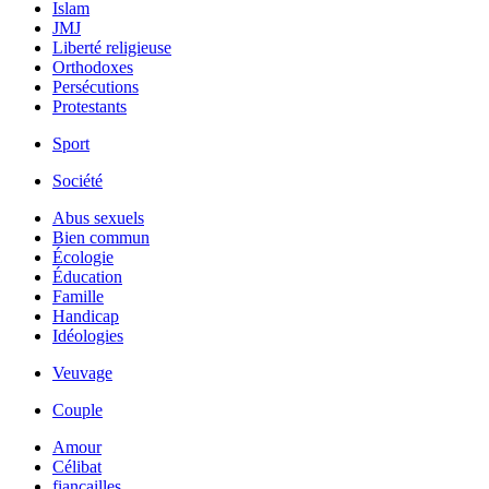
Islam
JMJ
Liberté religieuse
Orthodoxes
Persécutions
Protestants
Sport
Société
Abus sexuels
Bien commun
Écologie
Éducation
Famille
Handicap
Idéologies
Veuvage
Couple
Amour
Célibat
fiancailles