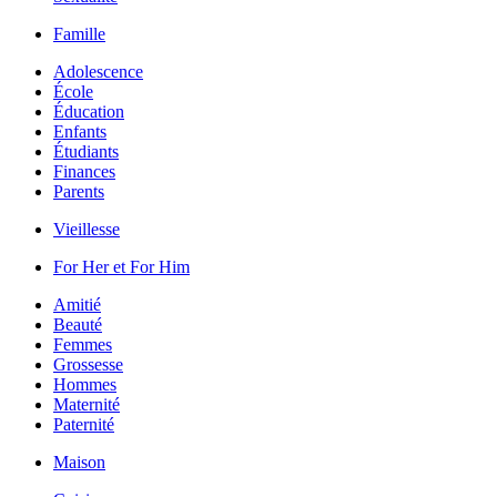
Famille
Adolescence
École
Éducation
Enfants
Étudiants
Finances
Parents
Vieillesse
For Her et For Him
Amitié
Beauté
Femmes
Grossesse
Hommes
Maternité
Paternité
Maison