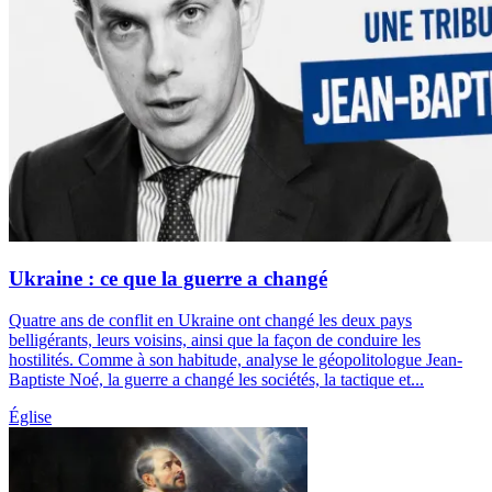
Ukraine : ce que la guerre a changé
Quatre ans de conflit en Ukraine ont changé les deux pays
belligérants, leurs voisins, ainsi que la façon de conduire les
hostilités. Comme à son habitude, analyse le géopolitologue Jean-
Baptiste Noé, la guerre a changé les sociétés, la tactique et...
Église