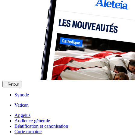
Retour
Synode
Vatican
Angelus
Audience générale
Béatification et canonisation
Curie romaine