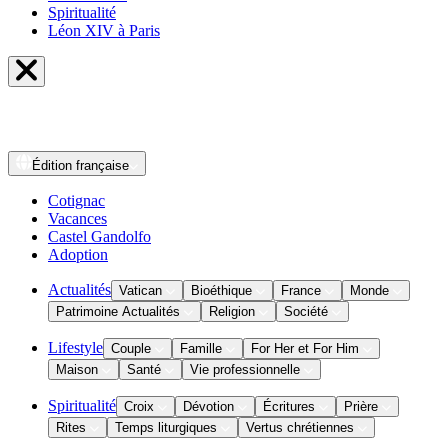
Spiritualité
Léon XIV à Paris
Édition
française
Cotignac
Vacances
Castel Gandolfo
Adoption
Actualités
Vatican
Bioéthique
France
Monde
Patrimoine Actualités
Religion
Société
Lifestyle
Couple
Famille
For Her et For Him
Maison
Santé
Vie professionnelle
Spiritualité
Croix
Dévotion
Écritures
Prière
Rites
Temps liturgiques
Vertus chrétiennes