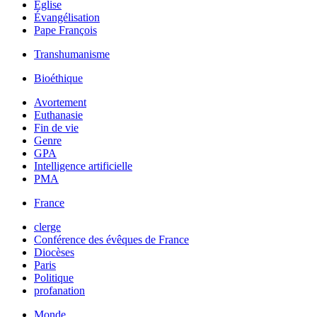
Église
Évangélisation
Pape François
Transhumanisme
Bioéthique
Avortement
Euthanasie
Fin de vie
Genre
GPA
Intelligence artificielle
PMA
France
clerge
Conférence des évêques de France
Diocèses
Paris
Politique
profanation
Monde