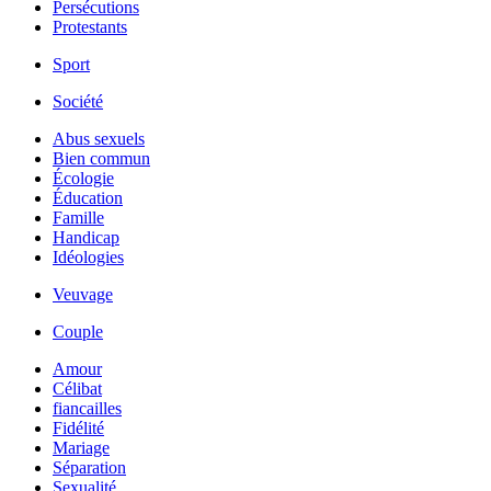
Persécutions
Protestants
Sport
Société
Abus sexuels
Bien commun
Écologie
Éducation
Famille
Handicap
Idéologies
Veuvage
Couple
Amour
Célibat
fiancailles
Fidélité
Mariage
Séparation
Sexualité