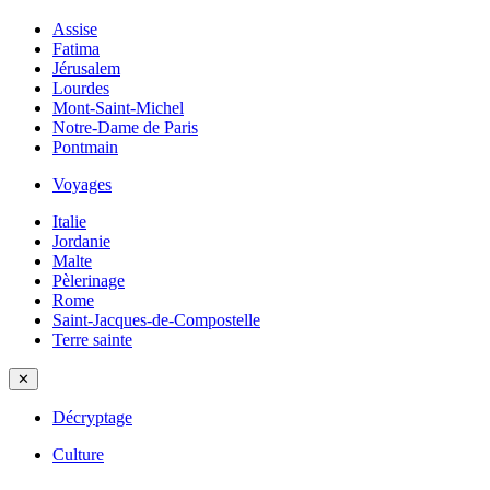
Assise
Fatima
Jérusalem
Lourdes
Mont-Saint-Michel
Notre-Dame de Paris
Pontmain
Voyages
Italie
Jordanie
Malte
Pèlerinage
Rome
Saint-Jacques-de-Compostelle
Terre sainte
✕
Décryptage
Culture