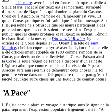
décembre
, avec l’autel en forme de barque et dédié à
Stella Maris, encadré par deux aigles impériaux, surmonté
d’une statue de Napoléon, qui domine la place du Casone.
C’est qu’à Ajaccio, la mémoire de l’Empereur est vive. Et
qu’en Corse, politique et foi catholique font bon ménage. Sur
l’île, personne ne s’offusque que les maires participent à des
processions, que des croix soient dressées dans l’espace
public, que les chants profanes et religieux se mêlent. Témoin
le chant final de la messe, le
Dio vi salvi Regina
,
hymne
officiel de la Corse depuis 1735. Quant à la tête de
saint
Maurice
, chrétien copte martyrisé avec la légion thébaine, elle
a été officiellement adoptée en 1980 comme symbole de la
Corse, par décision de la collectivité de Corse. Faisant ainsi de
la Corse la seule région de France à disposer d’un saint de
l’Église catholique comme emblème. La visite du Pape à
Ajaccio aura ainsi permis de démontrer deux choses : la foi
peut être vécue dans une piété populaire riche et partagée et la
laïcité peut être autre chose qu’une logique de combat obtuse.
"A Pace"
L’Église corse a placé ce voyage historique sous le signe de la
paix, reprenant l’expression populaire largement usitée : "A