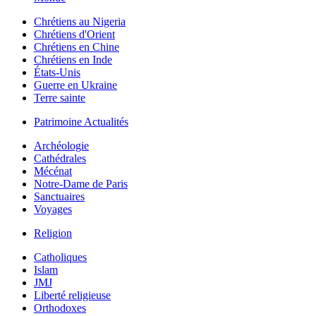
Chrétiens au Nigeria
Chrétiens d'Orient
Chrétiens en Chine
Chrétiens en Inde
États-Unis
Guerre en Ukraine
Terre sainte
Patrimoine Actualités
Archéologie
Cathédrales
Mécénat
Notre-Dame de Paris
Sanctuaires
Voyages
Religion
Catholiques
Islam
JMJ
Liberté religieuse
Orthodoxes