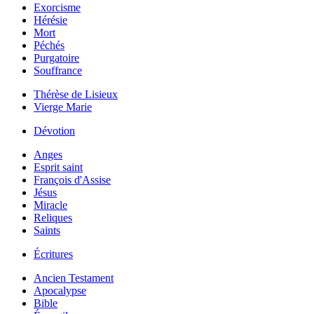
Exorcisme
Hérésie
Mort
Péchés
Purgatoire
Souffrance
Thérèse de Lisieux
Vierge Marie
Dévotion
Anges
Esprit saint
François d'Assise
Jésus
Miracle
Reliques
Saints
Écritures
Ancien Testament
Apocalypse
Bible