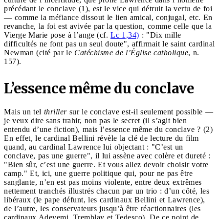
précédant le conclave (1), est le vice qui détruit la vertu de foi
— comme la méfiance dissout le lien amical, conjugal, etc. En
revanche, la foi est avivée par la question, comme celle que la
Vierge Marie pose à l’ange (cf.
Lc 1,34)
: "Dix mille
difficultés ne font pas un seul doute", affirmait le saint cardinal
Newman (cité par le
Catéchisme de l’Église catholique
, n.
157).
L’essence même du conclave
Mais un tel
thriller
sur le conclave est-il seulement possible —
je veux dire sans trahir, non pas le secret (il s’agit bien
entendu d’une fiction), mais l’essence même du conclave ? (2)
En effet, le cardinal Bellini révèle la clé de lecture du film
quand, au cardinal Lawrence lui objectant : "C’est un
conclave, pas une guerre", il lui assène avec colère et dureté :
"Bien sûr, c’est une guerre. Et vous allez devoir choisir votre
camp." Et, ici, une guerre politique qui, pour ne pas être
sanglante, n’en est pas moins violente, entre deux extrêmes
nettement tranchés illustrés chacun par un trio : d’un côté, les
libéraux (le pape défunt, les cardinaux Bellini et Lawrence),
de l’autre, les conservateurs jusqu’à être réactionnaires (les
cardinaux Adeyemi, Tremblay et Tedesco). De ce point de