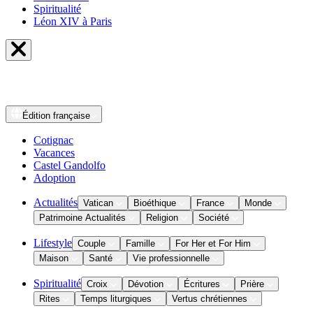
Spiritualité
Léon XIV à Paris
Édition
française
Cotignac
Vacances
Castel Gandolfo
Adoption
Actualités
Vatican
Bioéthique
France
Monde
Patrimoine Actualités
Religion
Société
Lifestyle
Couple
Famille
For Her et For Him
Maison
Santé
Vie professionnelle
Spiritualité
Croix
Dévotion
Écritures
Prière
Rites
Temps liturgiques
Vertus chrétiennes