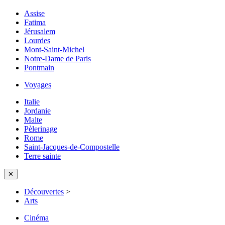
Assise
Fatima
Jérusalem
Lourdes
Mont-Saint-Michel
Notre-Dame de Paris
Pontmain
Voyages
Italie
Jordanie
Malte
Pèlerinage
Rome
Saint-Jacques-de-Compostelle
Terre sainte
✕
Découvertes
>
Arts
Cinéma