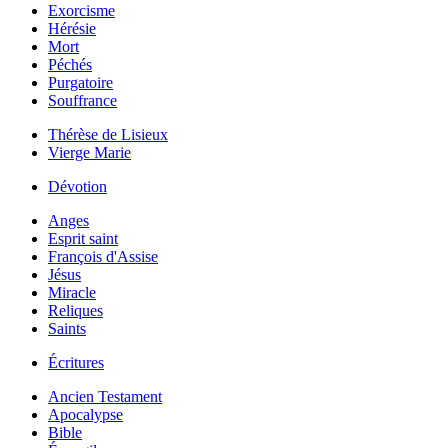
Exorcisme
Hérésie
Mort
Péchés
Purgatoire
Souffrance
Thérèse de Lisieux
Vierge Marie
Dévotion
Anges
Esprit saint
François d'Assise
Jésus
Miracle
Reliques
Saints
Écritures
Ancien Testament
Apocalypse
Bible