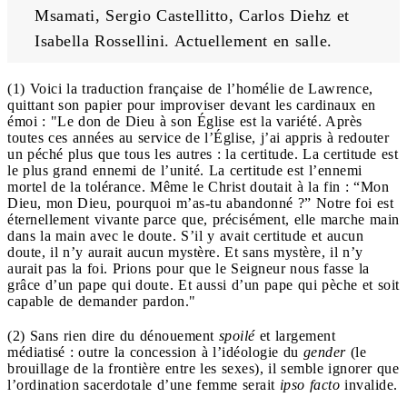
Msamati, Sergio Castellitto, Carlos Diehz et 
Isabella Rossellini. Actuellement en salle.
(1) Voici la traduction française de l’homélie de Lawrence,
quittant son papier pour improviser devant les cardinaux en
émoi : "Le don de Dieu à son Église est la variété. Après
toutes ces années au service de l’Église, j’ai appris à redouter
un péché plus que tous les autres : la certitude. La certitude est
le plus grand ennemi de l’unité. La certitude est l’ennemi
mortel de la tolérance. Même le Christ doutait à la fin : “Mon
Dieu, mon Dieu, pourquoi m’as-tu abandonné ?” Notre foi est
éternellement vivante parce que, précisément, elle marche main
dans la main avec le doute. S’il y avait certitude et aucun
doute, il n’y aurait aucun mystère. Et sans mystère, il n’y
aurait pas la foi. Prions pour que le Seigneur nous fasse la
grâce d’un pape qui doute. Et aussi d’un pape qui pèche et soit
capable de demander pardon."
(2) Sans rien dire du dénouement
spoilé
et largement
médiatisé : outre la concession à l’idéologie du
gender
(le
brouillage de la frontière entre les sexes), il semble ignorer que
l’ordination sacerdotale d’une femme serait
ipso facto
invalide.