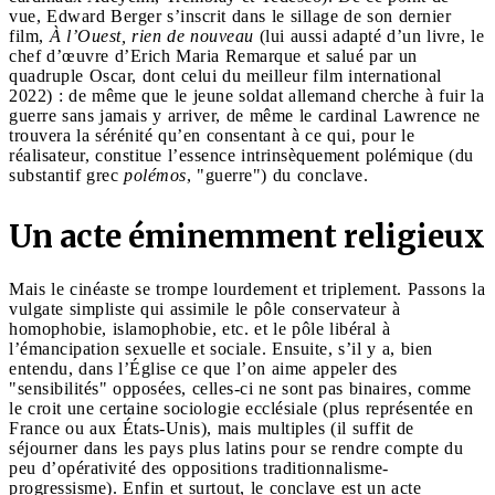
vue, Edward Berger s’inscrit dans le sillage de son dernier
film,
À l’Ouest, rien de nouveau
(lui aussi adapté d’un livre, le
chef d’œuvre d’Erich Maria Remarque et salué par un
quadruple Oscar, dont celui du meilleur film international
2022) : de même que le jeune soldat allemand cherche à fuir la
guerre sans jamais y arriver, de même le cardinal Lawrence ne
trouvera la sérénité qu’en consentant à ce qui, pour le
réalisateur, constitue l’essence intrinsèquement polémique (du
substantif grec
polémos
, "guerre") du conclave.
Un acte éminemment religieux
Mais le cinéaste se trompe lourdement et triplement. Passons la
vulgate simpliste qui assimile le pôle conservateur à
homophobie, islamophobie, etc. et le pôle libéral à
l’émancipation sexuelle et sociale. Ensuite, s’il y a, bien
entendu, dans l’Église ce que l’on aime appeler des
"sensibilités" opposées, celles-ci ne sont pas binaires, comme
le croit une certaine sociologie ecclésiale (plus représentée en
France ou aux États-Unis), mais multiples (il suffit de
séjourner dans les pays plus latins pour se rendre compte du
peu d’opérativité des oppositions traditionnalisme-
progressisme). Enfin et surtout, le conclave est un acte