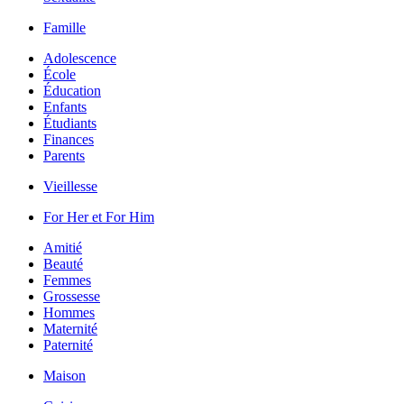
Famille
Adolescence
École
Éducation
Enfants
Étudiants
Finances
Parents
Vieillesse
For Her et For Him
Amitié
Beauté
Femmes
Grossesse
Hommes
Maternité
Paternité
Maison