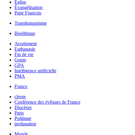
Église
Évangélisation
Pape François
Transhumanisme
Bioéthique
Avortement
Euthanasie
Fin de vie
Genre
GPA
Intelligence artificielle
PMA
France
clerge
Conférence des évêques de France
Diocèses
Paris
Politique
profanation
Monde