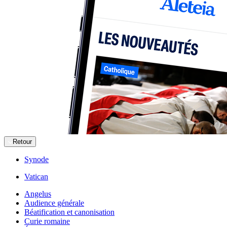
Retour
Synode
Vatican
Angelus
Audience générale
Béatification et canonisation
Curie romaine