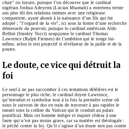
chair" ou luxure, puisque l’on découvre que le cardinal
nigérian Joshua Adeyemi (Lucian Msamati) a entretenu trente
ans plus tôt des relations intimes avec une religieuse
compatriote, ayant abouti à la naissance d’un fils qui fut
adopté ; "l’orgueil de la vie", ici sous la forme d’une recherche
démesurée du pouvoir, puisque le cardinal américain Aldo
Bellini (Stanley Tucci) soupçonne le cardinal Thomas
Lawrence (Ralph Fiennes) de l’ambition qui le ronge lui-
même, selon le test projectif si révélateur de la paille et de la
poutre.
Le doute, ce vice qui détruit la
foi
Le seul à ne pas succomber à ces tentations délétères est le
personnage le plus riche, le cardinal doyen Lawrence,
qu’introduit et symbolise tout à la fois la première scène où
nous le suivons de dos en train de traverser à pas rapides le
tunnel sous la colline du Vatican qui le conduit au palais
pontifical. Mais cet homme intègre et inquiet cèdera à une
faute qui n’est pas moins grave, car sa matière est théologale :
le péché contre la foi. Qu’il s’agisse d’un doute non pas contre