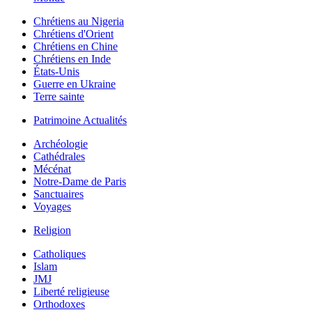
Chrétiens au Nigeria
Chrétiens d'Orient
Chrétiens en Chine
Chrétiens en Inde
États-Unis
Guerre en Ukraine
Terre sainte
Patrimoine Actualités
Archéologie
Cathédrales
Mécénat
Notre-Dame de Paris
Sanctuaires
Voyages
Religion
Catholiques
Islam
JMJ
Liberté religieuse
Orthodoxes