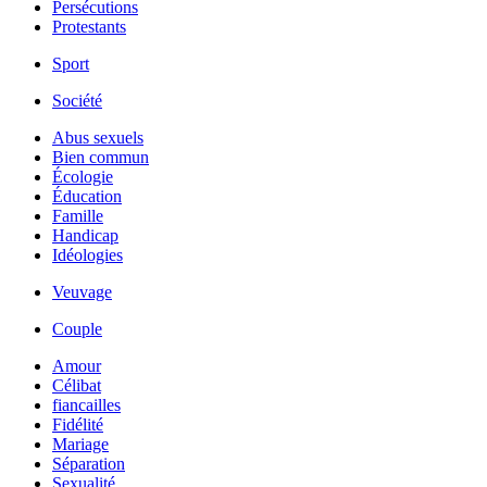
Persécutions
Protestants
Sport
Société
Abus sexuels
Bien commun
Écologie
Éducation
Famille
Handicap
Idéologies
Veuvage
Couple
Amour
Célibat
fiancailles
Fidélité
Mariage
Séparation
Sexualité