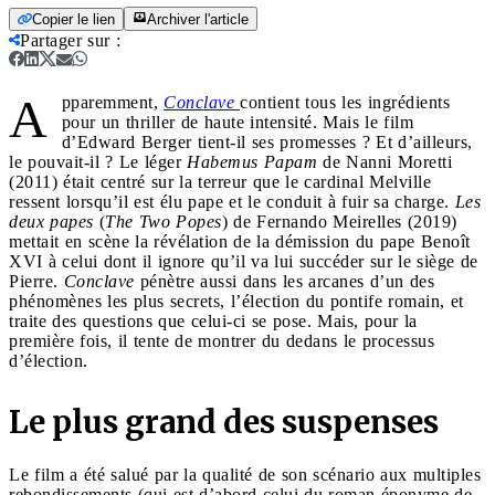
Copier le lien
Archiver l'article
Partager sur
:
A
pparemment,
Conclave
contient tous les ingrédients
pour un thriller de haute intensité. Mais le film
d’Edward Berger tient-il ses promesses ? Et d’ailleurs,
le pouvait-il ? Le léger
Habemus Papam
de Nanni Moretti
(2011) était centré sur la terreur que le cardinal Melville
ressent lorsqu’il est élu pape et le conduit à fuir sa charge.
Les
deux papes
(
The Two Popes
) de Fernando Meirelles (2019)
mettait en scène la révélation de la démission du pape Benoît
XVI à celui dont il ignore qu’il va lui succéder sur le siège de
Pierre.
Conclave
pénètre aussi dans les arcanes d’un des
phénomènes les plus secrets, l’élection du pontife romain, et
traite des questions que celui-ci se pose. Mais, pour la
première fois, il tente de montrer du dedans le processus
d’élection.
Le plus grand des suspenses
Le film a été salué par la qualité de son scénario aux multiples
rebondissements (qui est d’abord celui du roman éponyme de