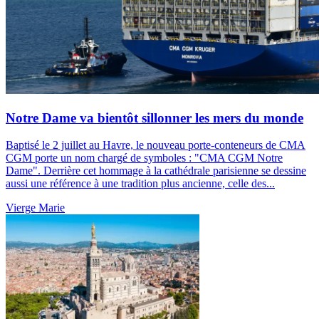
Notre Dame va bientôt sillonner les mers du monde
Baptisé le 2 juillet au Havre, le nouveau porte-conteneurs de CMA
CGM porte un nom chargé de symboles : "CMA CGM Notre
Dame". Derrière cet hommage à la cathédrale parisienne se dessine
aussi une référence à une tradition plus ancienne, celle des...
Vierge Marie