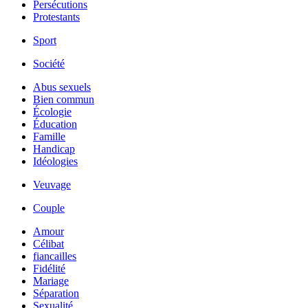
Persécutions
Protestants
Sport
Société
Abus sexuels
Bien commun
Écologie
Éducation
Famille
Handicap
Idéologies
Veuvage
Couple
Amour
Célibat
fiancailles
Fidélité
Mariage
Séparation
Sexualité