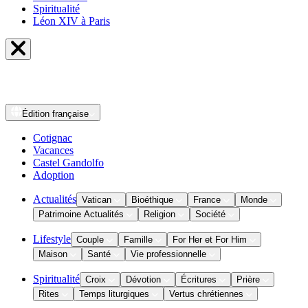
Spiritualité
Léon XIV à Paris
Édition
française
Cotignac
Vacances
Castel Gandolfo
Adoption
Actualités
Vatican
Bioéthique
France
Monde
Patrimoine Actualités
Religion
Société
Lifestyle
Couple
Famille
For Her et For Him
Maison
Santé
Vie professionnelle
Spiritualité
Croix
Dévotion
Écritures
Prière
Rites
Temps liturgiques
Vertus chrétiennes