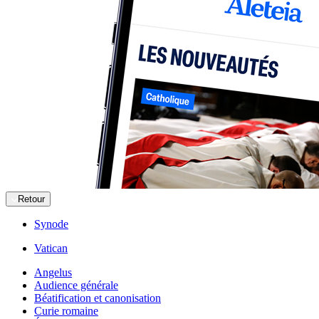
Retour
Synode
Vatican
Angelus
Audience générale
Béatification et canonisation
Curie romaine