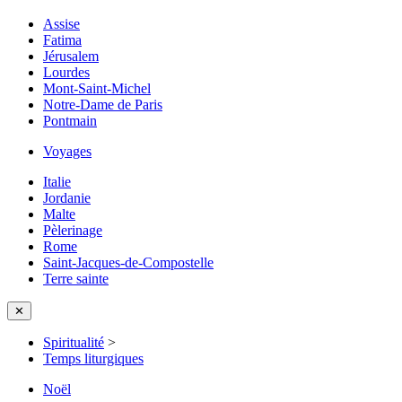
Assise
Fatima
Jérusalem
Lourdes
Mont-Saint-Michel
Notre-Dame de Paris
Pontmain
Voyages
Italie
Jordanie
Malte
Pèlerinage
Rome
Saint-Jacques-de-Compostelle
Terre sainte
✕
Spiritualité
>
Temps liturgiques
Noël