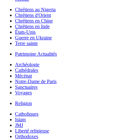
Chrétiens au Nigeria
Chrétiens d'Orient
Chrétiens en Chine
Chrétiens en Inde
États-Unis
Guerre en Ukraine
Terre sainte
Patrimoine Actualités
Archéologie
Cathédrales
Mécénat
Notre-Dame de Paris
Sanctuaires
Voyages
Religion
Catholiques
Islam
JMJ
Liberté religieuse
Orthodoxes