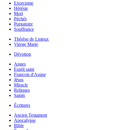
Exorcisme
Hérésie
Mort
Péchés
Purgatoire
Souffrance
Thérèse de Lisieux
Vierge Marie
Dévotion
Anges
Esprit saint
François d'Assise
Jésus
Miracle
Reliques
Saints
Écritures
Ancien Testament
Apocalypse
Bible