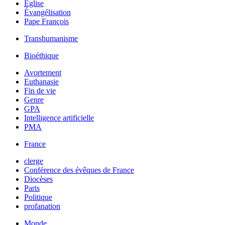
Église
Évangélisation
Pape François
Transhumanisme
Bioéthique
Avortement
Euthanasie
Fin de vie
Genre
GPA
Intelligence artificielle
PMA
France
clerge
Conférence des évêques de France
Diocèses
Paris
Politique
profanation
Monde