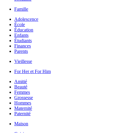
Famille
Adolescence
École
Éducation
Enfants
Étudiants
Finances
Parents
Vieillesse
For Her et For Him
Amitié
Beauté
Femmes
Grossesse
Hommes
Maternité
Paternité
Maison