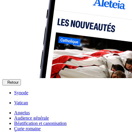
Retour
Synode
Vatican
Angelus
Audience générale
Béatification et canonisation
Curie romaine