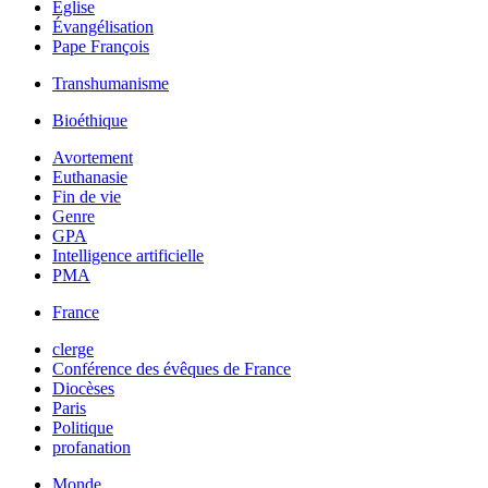
Église
Évangélisation
Pape François
Transhumanisme
Bioéthique
Avortement
Euthanasie
Fin de vie
Genre
GPA
Intelligence artificielle
PMA
France
clerge
Conférence des évêques de France
Diocèses
Paris
Politique
profanation
Monde