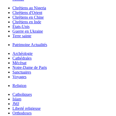
Chrétiens au Nigeria
Chrétiens d'Orient
Chrétiens en Chine
Chrétiens en Inde
États-Unis
Guerre en Ukraine
Terre sainte
Patrimoine Actualités
Archéologie
Cathédrales
Mécénat
Notre-Dame de Paris
Sanctuaires
Voyages
Religion
Catholiques
Islam
JMJ
Liberté religieuse
Orthodoxes