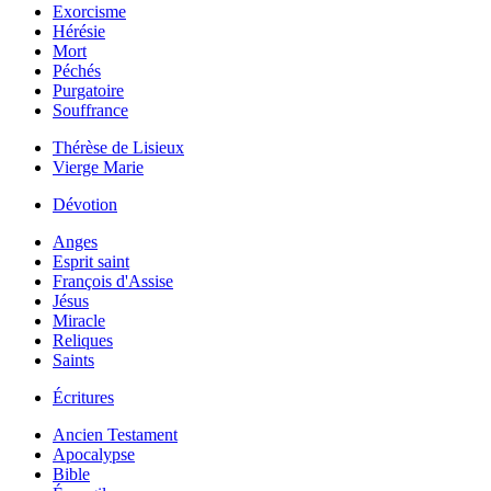
Exorcisme
Hérésie
Mort
Péchés
Purgatoire
Souffrance
Thérèse de Lisieux
Vierge Marie
Dévotion
Anges
Esprit saint
François d'Assise
Jésus
Miracle
Reliques
Saints
Écritures
Ancien Testament
Apocalypse
Bible