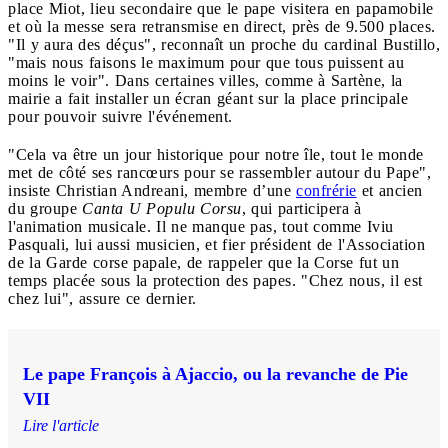
place Miot, lieu secondaire que le pape visitera en papamobile
et où la messe sera retransmise en direct, près de 9.500 places.
"Il y aura des déçus", reconnaît un proche du cardinal Bustillo,
"mais nous faisons le maximum pour que tous puissent au
moins le voir". Dans certaines villes, comme à Sartène, la
mairie a fait installer un écran géant sur la place principale
pour pouvoir suivre l'événement.
"Cela va être un jour historique pour notre île, tout le monde
met de côté ses rancœurs pour se rassembler autour du Pape",
insiste Christian Andreani, membre d’une
confrérie
et ancien
du groupe
Canta U Populu Corsu
, qui participera à
l'animation musicale. Il ne manque pas, tout comme Iviu
Pasquali, lui aussi musicien, et fier président de l'Association
de la Garde corse papale, de rappeler que la Corse fut un
temps placée sous la protection des papes. "Chez nous, il est
chez lui", assure ce dernier.
Le pape François à Ajaccio, ou la revanche de Pie
VII
Lire l'article