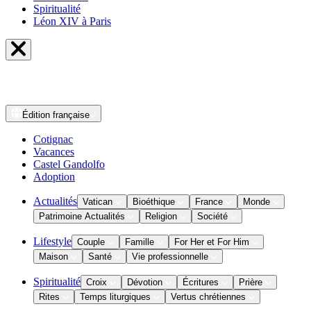
Spiritualité
Léon XIV à Paris
Édition
française
Cotignac
Vacances
Castel Gandolfo
Adoption
Actualités
Vatican
Bioéthique
France
Monde
Patrimoine Actualités
Religion
Société
Lifestyle
Couple
Famille
For Her et For Him
Maison
Santé
Vie professionnelle
Spiritualité
Croix
Dévotion
Écritures
Prière
Rites
Temps liturgiques
Vertus chrétiennes