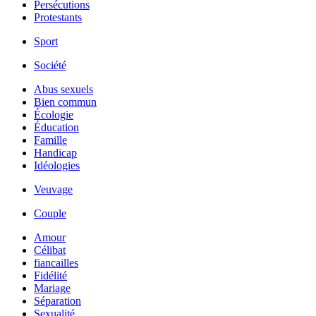
Persécutions
Protestants
Sport
Société
Abus sexuels
Bien commun
Écologie
Éducation
Famille
Handicap
Idéologies
Veuvage
Couple
Amour
Célibat
fiancailles
Fidélité
Mariage
Séparation
Sexualité