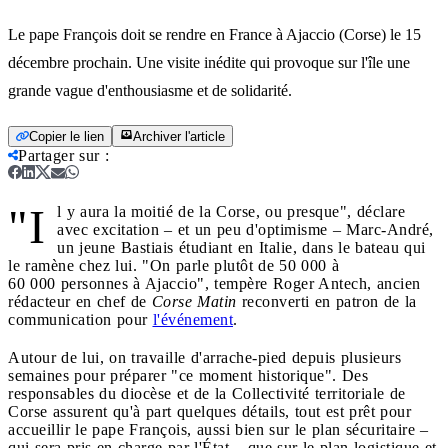
Le pape François doit se rendre en France à Ajaccio (Corse) le 15
décembre prochain. Une visite inédite qui provoque sur l'île une
grande vague d'enthousiasme et de solidarité.
Copier le lien
Archiver l'article
Partager sur
:
"I
l y aura la moitié de la Corse, ou presque", déclare
avec excitation – et un peu d'optimisme – Marc-André,
un jeune Bastiais étudiant en Italie, dans le bateau qui
le ramène chez lui. "On parle plutôt de 50 000 à
60 000 personnes à Ajaccio", tempère Roger Antech, ancien
rédacteur en chef de
Corse Matin
reconverti en patron de la
communication pour
l'événement
.
Autour de lui, on travaille d'arrache-pied depuis plusieurs
semaines pour préparer "ce moment historique". Des
responsables du diocèse et de la Collectivité territoriale de
Corse assurent qu'à part quelques détails, tout est prêt pour
accueillir le pape François, aussi bien sur le plan sécuritaire –
qui sera pris en charge par l'État – que sur le plan logistique et