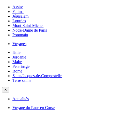
Assise
Fatima
Jérusalem
Lourdes
Mont-Saint-Michel
Notre-Dame de Paris
Pontmain
Voyages
Italie
Jordanie
Malte
Pèlerinage
Rome
Saint-Jacques-de-Compostelle
Terre sainte
✕
Actualités
Voyage du Pape en Corse