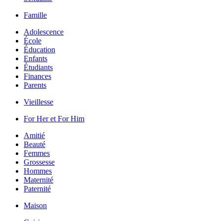
Famille
Adolescence
École
Éducation
Enfants
Étudiants
Finances
Parents
Vieillesse
For Her et For Him
Amitié
Beauté
Femmes
Grossesse
Hommes
Maternité
Paternité
Maison