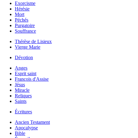
Exorcisme
Hérésie
Mort
Péchés
Purgatoire
Souffrance
Thérèse de Lisieux
Vierge Marie
Dévotion
Anges
Esprit saint
François d'Assise
Jésus
Miracle
Reliques
Saints
Écritures
Ancien Testament
Apocalypse
Bible