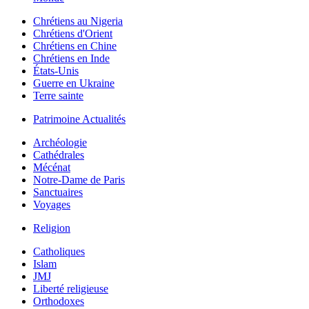
Chrétiens au Nigeria
Chrétiens d'Orient
Chrétiens en Chine
Chrétiens en Inde
États-Unis
Guerre en Ukraine
Terre sainte
Patrimoine Actualités
Archéologie
Cathédrales
Mécénat
Notre-Dame de Paris
Sanctuaires
Voyages
Religion
Catholiques
Islam
JMJ
Liberté religieuse
Orthodoxes