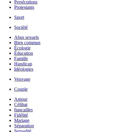
Persécutions
Protestants
Sport
Société
Abus sexuels
Bien commun
Écologie
Éducation
Famille
Handicap
Idéologies
Veuvage
Couple
Amour
Célibat
fiancailles
Fidélité
Mariage
Séparation
Sexualité