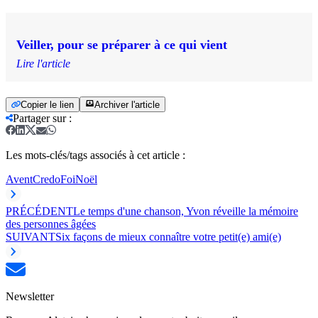
Veiller, pour se préparer à ce qui vient
Lire l'article
Copier le lien
Archiver l'article
Partager sur
:
Les mots-clés/tags associés à cet article :
Avent
Credo
Foi
Noël
PRÉCÉDENT
Le temps d'une chanson, Yvon réveille la mémoire
des personnes âgées
SUIVANT
Six façons de mieux connaître votre petit(e) ami(e)
Newsletter