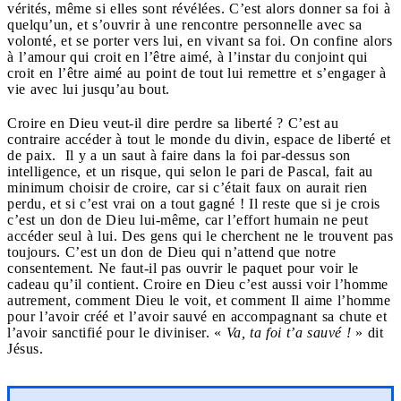
vérités, même si elles sont révélées. C’est alors donner sa foi à
quelqu’un, et s’ouvrir à une rencontre personnelle avec sa
volonté, et se porter vers lui, en vivant sa foi. On confine alors
à l’amour qui croit en l’être aimé, à l’instar du conjoint qui
croit en l’être aimé au point de tout lui remettre et s’engager à
vie avec lui jusqu’au bout.
Croire en Dieu veut-il dire perdre sa liberté ? C’est au
contraire accéder à tout le monde du divin, espace de liberté et
de paix. Il y a un saut à faire dans la foi par-dessus son
intelligence, et un risque, qui selon le pari de Pascal, fait au
minimum choisir de croire, car si c’était faux on aurait rien
perdu, et si c’est vrai on a tout gagné ! Il reste que si je crois
c’est un don de Dieu lui-même, car l’effort humain ne peut
accéder seul à lui. Des gens qui le cherchent ne le trouvent pas
toujours. C’est un don de Dieu qui n’attend que notre
consentement. Ne faut-il pas ouvrir le paquet pour voir le
cadeau qu’il contient. Croire en Dieu c’est aussi voir l’homme
autrement, comment Dieu le voit, et comment Il aime l’homme
pour l’avoir créé et l’avoir sauvé en accompagnant sa chute et
l’avoir sanctifié pour le diviniser. «
Va, ta foi t’a sauvé !
» dit
Jésus.