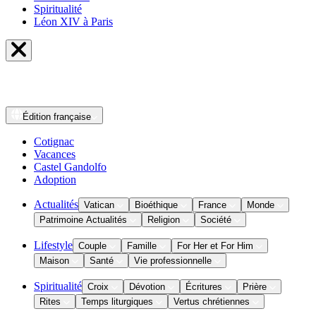
Spiritualité
Léon XIV à Paris
Édition
française
Cotignac
Vacances
Castel Gandolfo
Adoption
Actualités
Vatican
Bioéthique
France
Monde
Patrimoine Actualités
Religion
Société
Lifestyle
Couple
Famille
For Her et For Him
Maison
Santé
Vie professionnelle
Spiritualité
Croix
Dévotion
Écritures
Prière
Rites
Temps liturgiques
Vertus chrétiennes