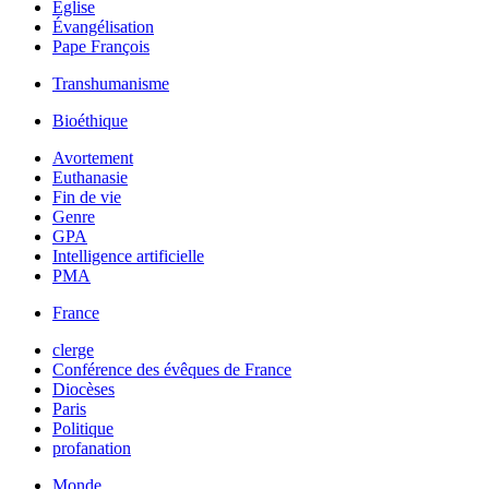
Église
Évangélisation
Pape François
Transhumanisme
Bioéthique
Avortement
Euthanasie
Fin de vie
Genre
GPA
Intelligence artificielle
PMA
France
clerge
Conférence des évêques de France
Diocèses
Paris
Politique
profanation
Monde