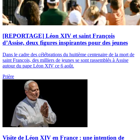
[REPORTAGE] Léon XIV et saint François
d’Assise, deux figures inspirantes pour des jeunes
Dans le cadre des célébrations du huitième centenaire de la mort de
saint François, des milliers de jeunes se sont rassemblés à Assise
autour du pape Léon XIV ce 6 août.
Prière
Visite de Léon XIV en France : une intention de