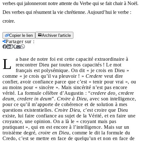
verbes qui jalonneront notre attente du Verbe qui se fait chair à Noël.
Des verbes qui résument la vie chrétienne. Aujourd’hui le verbe :
croire.
Copier le lien
Archiver l'article
Partager sur
:
L
a base de notre foi est cette capacité extraordinaire à
rencontrer Dieu par toutes nos capacités ! Le mot
français est polysémique. On dit « je crois en Dieu »
comme « je crois qu’il va pleuvoir ! »
Credere
veut dire
confier, avoir confiance parce que c’est « tenir pour vrai », ou
au moins pour « sincère ». Mais sincérité n’est pas encore
vérité. La formule célèbre d’Augustin : “
credere deo, credere
deum, credere in deum
”.
Croire à Dieu
, avec son intelligence,
pour ce qu’il m’apporte de cohérence et de solution à mes
questions existentielles.
Croire Dieu
, c’est croire que Dieu
existe, lui faire confiance au sujet de la Vérité, et en faire une
croyance, une opinion. On a là le « croyant mais pas
pratiquant », qui en est encore à l’intelligence. Mais sur un
troisième degré,
croire en Dieu
, comme le dit la formule du
Credo, c’est se mettre en face de quelqu’un et non en face de