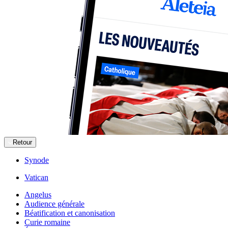
Retour
Synode
Vatican
Angelus
Audience générale
Béatification et canonisation
Curie romaine