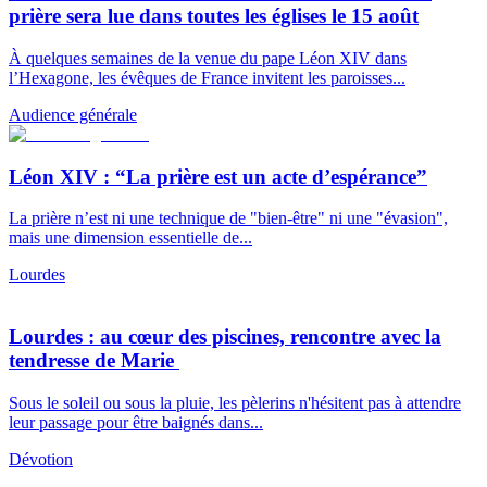
prière sera lue dans toutes les églises le 15 août
À quelques semaines de la venue du pape Léon XIV dans
l’Hexagone, les évêques de France invitent les paroisses...
Audience générale
Léon XIV : “La prière est un acte d’espérance”
La prière n’est ni une technique de "bien-être" ni une "évasion",
mais une dimension essentielle de...
Lourdes
Lourdes : au cœur des piscines, rencontre avec la
tendresse de Marie
Sous le soleil ou sous la pluie, les pèlerins n'hésitent pas à attendre
leur passage pour être baignés dans...
Dévotion