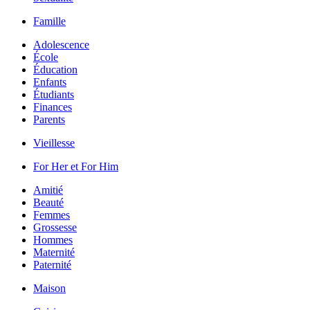
Famille
Adolescence
École
Éducation
Enfants
Étudiants
Finances
Parents
Vieillesse
For Her et For Him
Amitié
Beauté
Femmes
Grossesse
Hommes
Maternité
Paternité
Maison