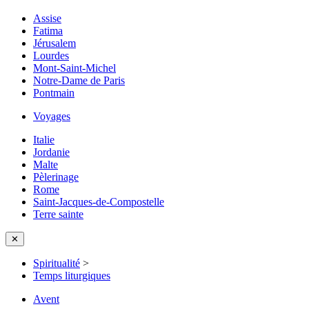
Assise
Fatima
Jérusalem
Lourdes
Mont-Saint-Michel
Notre-Dame de Paris
Pontmain
Voyages
Italie
Jordanie
Malte
Pèlerinage
Rome
Saint-Jacques-de-Compostelle
Terre sainte
✕
Spiritualité
>
Temps liturgiques
Avent