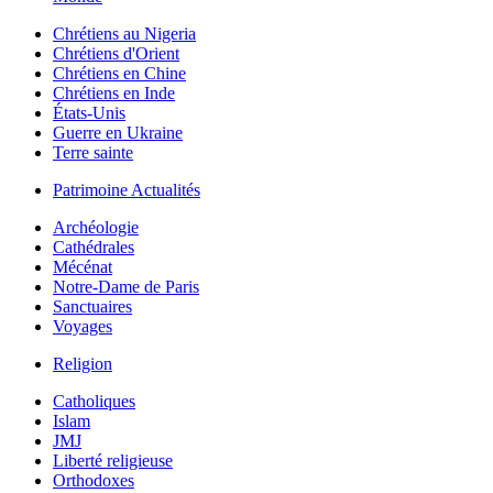
Chrétiens au Nigeria
Chrétiens d'Orient
Chrétiens en Chine
Chrétiens en Inde
États-Unis
Guerre en Ukraine
Terre sainte
Patrimoine Actualités
Archéologie
Cathédrales
Mécénat
Notre-Dame de Paris
Sanctuaires
Voyages
Religion
Catholiques
Islam
JMJ
Liberté religieuse
Orthodoxes