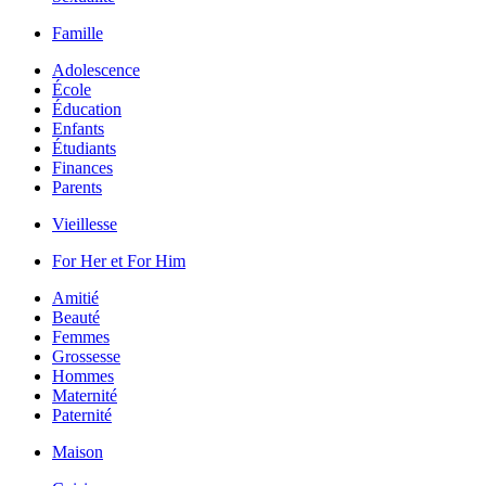
Famille
Adolescence
École
Éducation
Enfants
Étudiants
Finances
Parents
Vieillesse
For Her et For Him
Amitié
Beauté
Femmes
Grossesse
Hommes
Maternité
Paternité
Maison