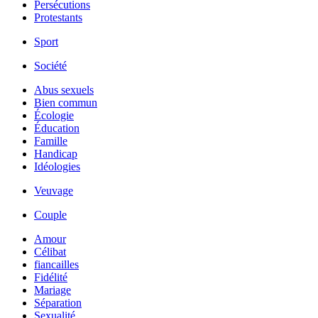
Persécutions
Protestants
Sport
Société
Abus sexuels
Bien commun
Écologie
Éducation
Famille
Handicap
Idéologies
Veuvage
Couple
Amour
Célibat
fiancailles
Fidélité
Mariage
Séparation
Sexualité