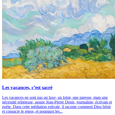
Les vacances, c’est sacré
Les vacances ne sont pas un luxe, un loisir, une paresse, mais une
nécessité religieuse, assure Jean-Pierre Denis, journaliste, écrivain et
poète. Dans cette médiation estivale, il raconte comment Dieu bénit
et consacre le repos, et pourquoi les...