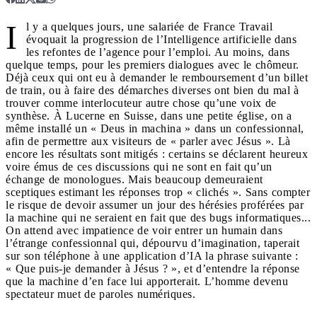
I
l y a quelques jours, une salariée de France Travail
évoquait la progression de l’Intelligence artificielle dans
les refontes de l’agence pour l’emploi. Au moins, dans
quelque temps, pour les premiers dialogues avec le chômeur.
Déjà ceux qui ont eu à demander le remboursement d’un billet
de train, ou à faire des démarches diverses ont bien du mal à
trouver comme interlocuteur autre chose qu’une voix de
synthèse. À Lucerne en Suisse, dans une petite église, on a
même installé un « Deus in machina » dans un confessionnal,
afin de permettre aux visiteurs de « parler avec Jésus ». Là
encore les résultats sont mitigés : certains se déclarent heureux
voire émus de ces discussions qui ne sont en fait qu’un
échange de monologues. Mais beaucoup demeuraient
sceptiques estimant les réponses trop « clichés ». Sans compter
le risque de devoir assumer un jour des hérésies proférées par
la machine qui ne seraient en fait que des bugs informatiques...
On attend avec impatience de voir entrer un humain dans
l’étrange confessionnal qui, dépourvu d’imagination, taperait
sur son téléphone à une application d’IA la phrase suivante :
« Que puis-je demander à Jésus ? », et d’entendre la réponse
que la machine d’en face lui apporterait. L’homme devenu
spectateur muet de paroles numériques.