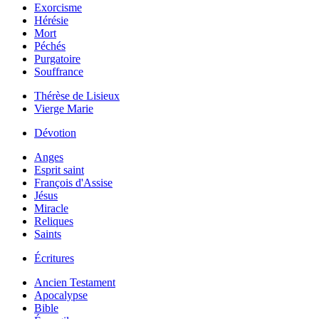
Exorcisme
Hérésie
Mort
Péchés
Purgatoire
Souffrance
Thérèse de Lisieux
Vierge Marie
Dévotion
Anges
Esprit saint
François d'Assise
Jésus
Miracle
Reliques
Saints
Écritures
Ancien Testament
Apocalypse
Bible