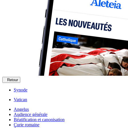
Retour
Synode
Vatican
Angelus
Audience générale
Béatification et canonisation
Curie romaine