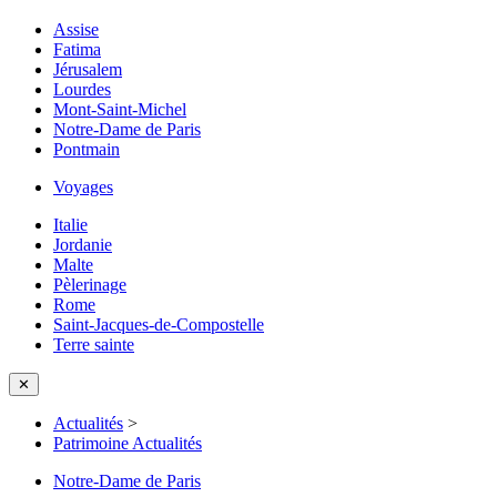
Assise
Fatima
Jérusalem
Lourdes
Mont-Saint-Michel
Notre-Dame de Paris
Pontmain
Voyages
Italie
Jordanie
Malte
Pèlerinage
Rome
Saint-Jacques-de-Compostelle
Terre sainte
✕
Actualités
>
Patrimoine Actualités
Notre-Dame de Paris