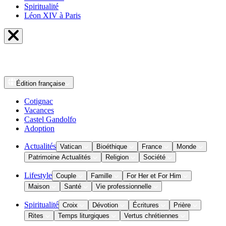
Spiritualité
Léon XIV à Paris
Édition
française
Cotignac
Vacances
Castel Gandolfo
Adoption
Actualités
Vatican
Bioéthique
France
Monde
Patrimoine Actualités
Religion
Société
Lifestyle
Couple
Famille
For Her et For Him
Maison
Santé
Vie professionnelle
Spiritualité
Croix
Dévotion
Écritures
Prière
Rites
Temps liturgiques
Vertus chrétiennes