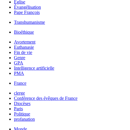
Église
Évangélisation
Pape François
Transhumanisme
Bioéthique
Avortement
Euthanasie
Fin de vie
Genre
GPA
Intelligence artificielle
PMA
France
clerge
Conférence des évêques de France
Diocèses
Paris
Politique
profanation
Monde