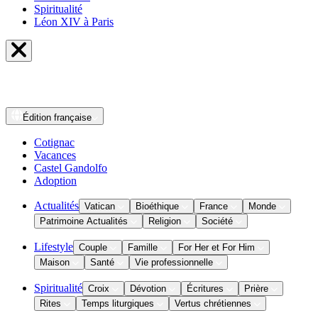
Spiritualité
Léon XIV à Paris
Édition
française
Cotignac
Vacances
Castel Gandolfo
Adoption
Actualités
Vatican
Bioéthique
France
Monde
Patrimoine Actualités
Religion
Société
Lifestyle
Couple
Famille
For Her et For Him
Maison
Santé
Vie professionnelle
Spiritualité
Croix
Dévotion
Écritures
Prière
Rites
Temps liturgiques
Vertus chrétiennes