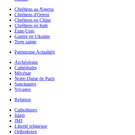
Chrétiens au Nigeria
Chrétiens d'Orient
Chrétiens en Chine
Chrétiens en Inde
États-Unis
Guerre en Ukraine
Terre sainte
Patrimoine Actualités
Archéologie
Cathédrales
Mécénat
Notre-Dame de Paris
Sanctuaires
Voyages
Religion
Catholiques
Islam
JMJ
Liberté religieuse
Orthodoxes