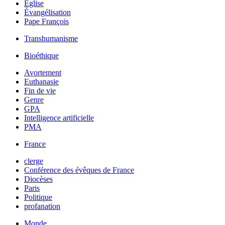
Église
Évangélisation
Pape François
Transhumanisme
Bioéthique
Avortement
Euthanasie
Fin de vie
Genre
GPA
Intelligence artificielle
PMA
France
clerge
Conférence des évêques de France
Diocèses
Paris
Politique
profanation
Monde