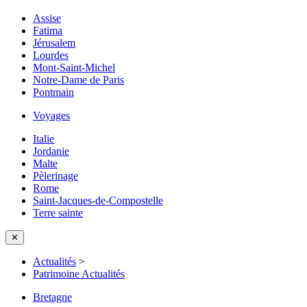
Assise
Fatima
Jérusalem
Lourdes
Mont-Saint-Michel
Notre-Dame de Paris
Pontmain
Voyages
Italie
Jordanie
Malte
Pèlerinage
Rome
Saint-Jacques-de-Compostelle
Terre sainte
✕
Actualités
>
Patrimoine Actualités
Bretagne