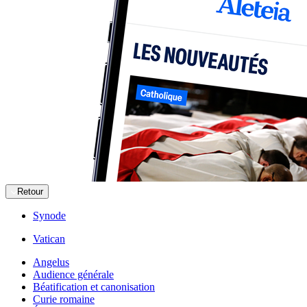
Retour
Synode
Vatican
Angelus
Audience générale
Béatification et canonisation
Curie romaine