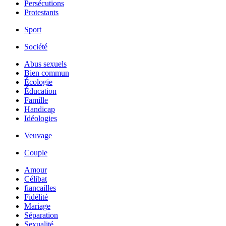
Persécutions
Protestants
Sport
Société
Abus sexuels
Bien commun
Écologie
Éducation
Famille
Handicap
Idéologies
Veuvage
Couple
Amour
Célibat
fiancailles
Fidélité
Mariage
Séparation
Sexualité