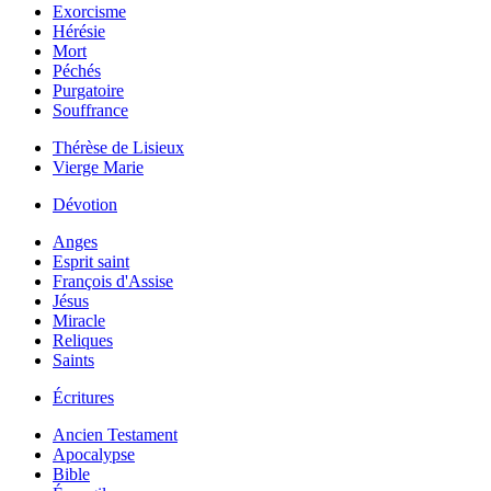
Exorcisme
Hérésie
Mort
Péchés
Purgatoire
Souffrance
Thérèse de Lisieux
Vierge Marie
Dévotion
Anges
Esprit saint
François d'Assise
Jésus
Miracle
Reliques
Saints
Écritures
Ancien Testament
Apocalypse
Bible