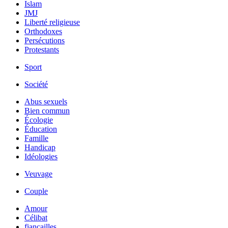
Islam
JMJ
Liberté religieuse
Orthodoxes
Persécutions
Protestants
Sport
Société
Abus sexuels
Bien commun
Écologie
Éducation
Famille
Handicap
Idéologies
Veuvage
Couple
Amour
Célibat
fiancailles