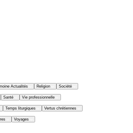
moine Actualités
Religion
Société
Santé
Vie professionnelle
Temps liturgiques
Vertus chrétiennes
res
Voyages