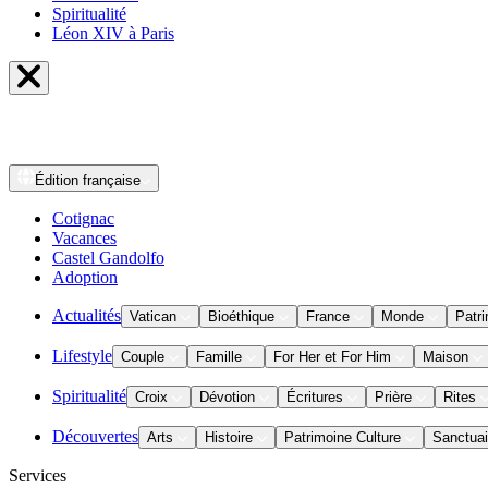
Spiritualité
Léon XIV à Paris
Édition
française
Cotignac
Vacances
Castel Gandolfo
Adoption
Actualités
Vatican
Bioéthique
France
Monde
Patri
Lifestyle
Couple
Famille
For Her et For Him
Maison
Spiritualité
Croix
Dévotion
Écritures
Prière
Rites
Découvertes
Arts
Histoire
Patrimoine Culture
Sanctuai
Services