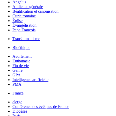
Angelus
Audience générale
Béatification et canonisation
Curie romaine
Église
Évangélisation
Pape François
Transhumanisme
Bioéthique
Avortement
Euthanasie
Fin de vie
Genre
GPA
Intelligence artificielle
PMA
France
clerge
Conférence des évêques de France
Diocèses
Paris