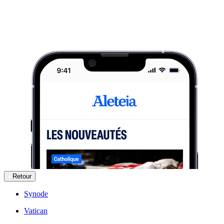
Retour
Synode
Vatican