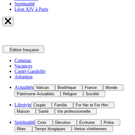
Spiritualité
Léon XIV à Paris
Édition
française
Cotignac
Vacances
Castel Gandolfo
Adoption
Actualités
Vatican
Bioéthique
France
Monde
Patrimoine Actualités
Religion
Société
Lifestyle
Couple
Famille
For Her et For Him
Maison
Santé
Vie professionnelle
Spiritualité
Croix
Dévotion
Écritures
Prière
Rites
Temps liturgiques
Vertus chrétiennes