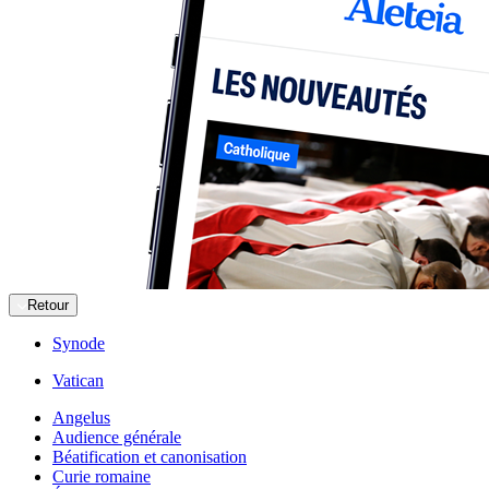
Retour
Synode
Vatican
Angelus
Audience générale
Béatification et canonisation
Curie romaine