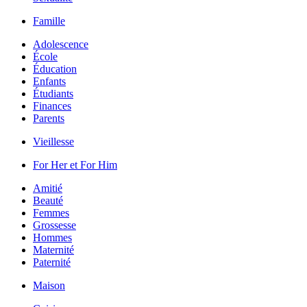
Famille
Adolescence
École
Éducation
Enfants
Étudiants
Finances
Parents
Vieillesse
For Her et For Him
Amitié
Beauté
Femmes
Grossesse
Hommes
Maternité
Paternité
Maison