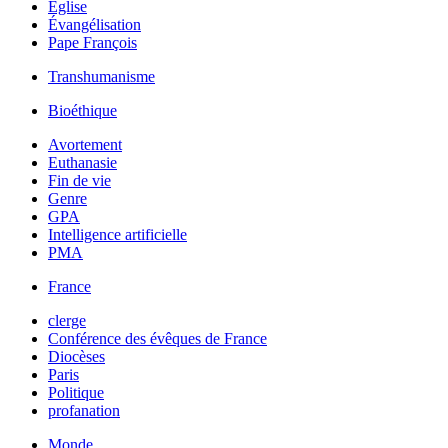
Église
Évangélisation
Pape François
Transhumanisme
Bioéthique
Avortement
Euthanasie
Fin de vie
Genre
GPA
Intelligence artificielle
PMA
France
clerge
Conférence des évêques de France
Diocèses
Paris
Politique
profanation
Monde