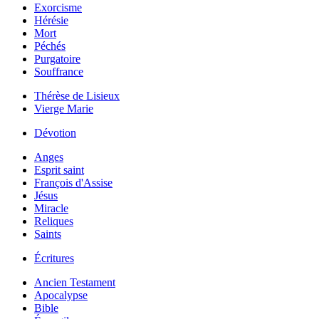
Exorcisme
Hérésie
Mort
Péchés
Purgatoire
Souffrance
Thérèse de Lisieux
Vierge Marie
Dévotion
Anges
Esprit saint
François d'Assise
Jésus
Miracle
Reliques
Saints
Écritures
Ancien Testament
Apocalypse
Bible