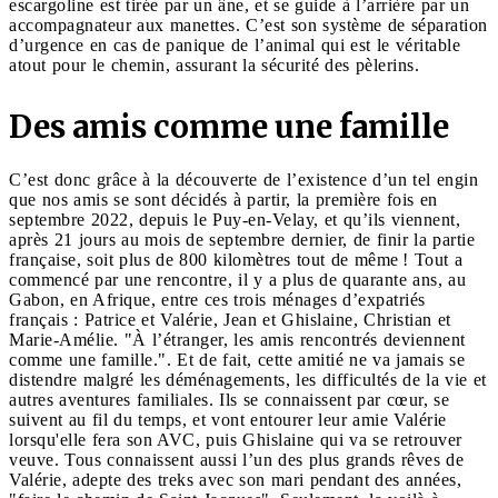
escargoline est tirée par un âne, et se guide à l’arrière par un
accompagnateur aux manettes. C’est son système de séparation
d’urgence en cas de panique de l’animal qui est le véritable
atout pour le chemin, assurant la sécurité des pèlerins.
Des amis comme une famille
C’est donc grâce à la découverte de l’existence d’un tel engin
que nos amis se sont décidés à partir, la première fois en
septembre 2022, depuis le Puy-en-Velay, et qu’ils viennent,
après 21 jours au mois de septembre dernier, de finir la partie
française, soit plus de 800 kilomètres tout de même ! Tout a
commencé par une rencontre, il y a plus de quarante ans, au
Gabon, en Afrique, entre ces trois ménages d’expatriés
français : Patrice et Valérie, Jean et Ghislaine, Christian et
Marie-Amélie. "À l’étranger, les amis rencontrés deviennent
comme une famille.". Et de fait, cette amitié ne va jamais se
distendre malgré les déménagements, les difficultés de la vie et
autres aventures familiales. Ils se connaissent par cœur, se
suivent au fil du temps, et vont entourer leur amie Valérie
lorsqu'elle fera son AVC, puis Ghislaine qui va se retrouver
veuve. Tous connaissent aussi l’un des plus grands rêves de
Valérie, adepte des treks avec son mari pendant des années,