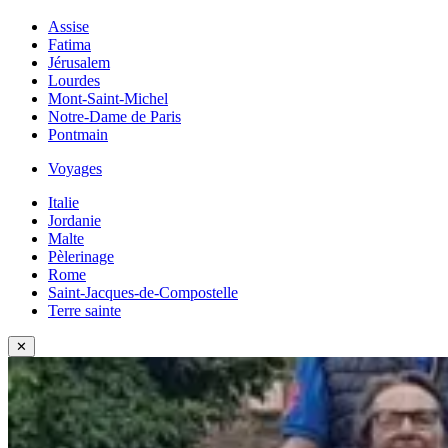
Assise
Fatima
Jérusalem
Lourdes
Mont-Saint-Michel
Notre-Dame de Paris
Pontmain
Voyages
Italie
Jordanie
Malte
Pèlerinage
Rome
Saint-Jacques-de-Compostelle
Terre sainte
✕