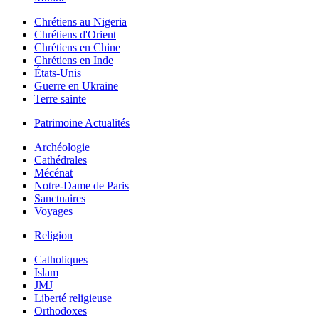
Chrétiens au Nigeria
Chrétiens d'Orient
Chrétiens en Chine
Chrétiens en Inde
États-Unis
Guerre en Ukraine
Terre sainte
Patrimoine Actualités
Archéologie
Cathédrales
Mécénat
Notre-Dame de Paris
Sanctuaires
Voyages
Religion
Catholiques
Islam
JMJ
Liberté religieuse
Orthodoxes