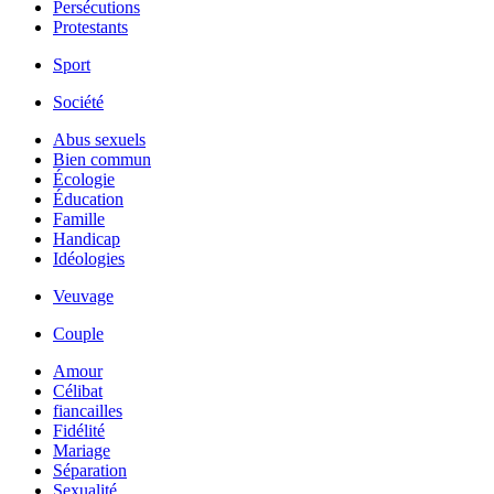
Persécutions
Protestants
Sport
Société
Abus sexuels
Bien commun
Écologie
Éducation
Famille
Handicap
Idéologies
Veuvage
Couple
Amour
Célibat
fiancailles
Fidélité
Mariage
Séparation
Sexualité