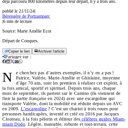
déjà parcouru 800 kilomètres depuis leur départ, il y a trois ans.
publié le 21/11/24
|
Bérengère de Portzamparc
|
6
min de lecture
Source:
Marie Amélie Ecot
Départ de Conques.
Copier le lien
Archiver l'article
Partager sur
:
N
e cherchez pas d’autres exemples, il n’y en a pas !
Patrice, Valérie, Marie-Amélie et Ghislaine, moyenne
d’âge 70 ans, sont les premiers à réaliser cet exploit, à
la fois amical, sportif et spirituel. Depuis trois ans, chaque
mois de septembre, ils partent sur le Camino (ils viennent de
finir la partie française en 2024) avec une escargoline qui
transporte Valérie, dont la mobilité est réduite depuis un AVC
en 2009.
L’escargoline
? C’est un chariot à trois roues pour
personnes handicapées, inventé et créé en 2016 par Jacques
Clouteau, à la fois pèlerin et éditeur des
célèbres guides Miam-
miam Dodo
. Légère, maniable, robuste et tout-terrain, cette