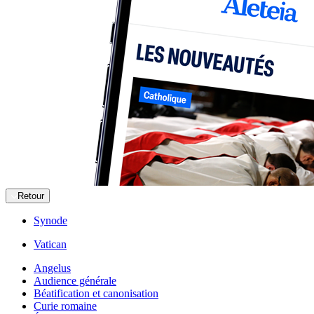
Retour
Synode
Vatican
Angelus
Audience générale
Béatification et canonisation
Curie romaine