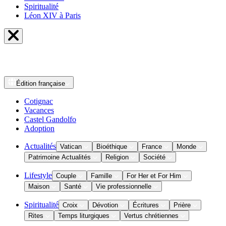
Spiritualité
Léon XIV à Paris
Édition
française
Cotignac
Vacances
Castel Gandolfo
Adoption
Actualités
Vatican
Bioéthique
France
Monde
Patrimoine Actualités
Religion
Société
Lifestyle
Couple
Famille
For Her et For Him
Maison
Santé
Vie professionnelle
Spiritualité
Croix
Dévotion
Écritures
Prière
Rites
Temps liturgiques
Vertus chrétiennes