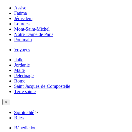
Assise
Fatima
Jérusalem
Lourdes
Mont-Saint-Michel
Notre-Dame de Paris
Pontmain
Voyages
Italie
Jordanie
Malte
Pèlerinage
Rome
Saint-Jacques-de-Compostelle
Terre sainte
✕
Spiritualité
>
Rites
Bénédiction