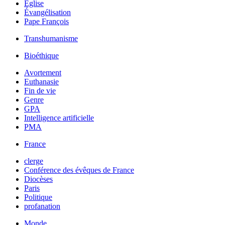
Église
Évangélisation
Pape François
Transhumanisme
Bioéthique
Avortement
Euthanasie
Fin de vie
Genre
GPA
Intelligence artificielle
PMA
France
clerge
Conférence des évêques de France
Diocèses
Paris
Politique
profanation
Monde