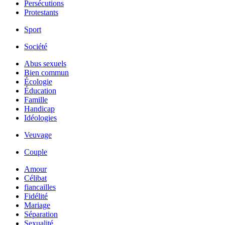
Persécutions
Protestants
Sport
Société
Abus sexuels
Bien commun
Écologie
Éducation
Famille
Handicap
Idéologies
Veuvage
Couple
Amour
Célibat
fiancailles
Fidélité
Mariage
Séparation
Sexualité