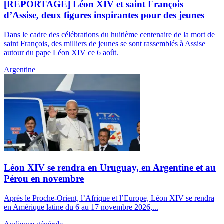
[REPORTAGE] Léon XIV et saint François
d’Assise, deux figures inspirantes pour des jeunes
Dans le cadre des célébrations du huitième centenaire de la mort de
saint François, des milliers de jeunes se sont rassemblés à Assise
autour du pape Léon XIV ce 6 août.
Argentine
Léon XIV se rendra en Uruguay, en Argentine et au
Pérou en novembre
Après le Proche-Orient, l’Afrique et l’Europe, Léon XIV se rendra
en Amérique latine du 6 au 17 novembre 2026,...