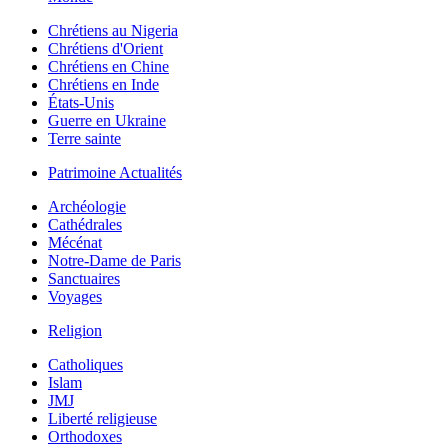
Chrétiens au Nigeria
Chrétiens d'Orient
Chrétiens en Chine
Chrétiens en Inde
États-Unis
Guerre en Ukraine
Terre sainte
Patrimoine Actualités
Archéologie
Cathédrales
Mécénat
Notre-Dame de Paris
Sanctuaires
Voyages
Religion
Catholiques
Islam
JMJ
Liberté religieuse
Orthodoxes