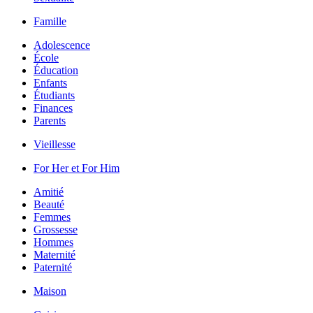
Famille
Adolescence
École
Éducation
Enfants
Étudiants
Finances
Parents
Vieillesse
For Her et For Him
Amitié
Beauté
Femmes
Grossesse
Hommes
Maternité
Paternité
Maison