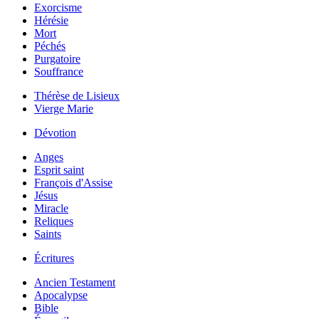
Exorcisme
Hérésie
Mort
Péchés
Purgatoire
Souffrance
Thérèse de Lisieux
Vierge Marie
Dévotion
Anges
Esprit saint
François d'Assise
Jésus
Miracle
Reliques
Saints
Écritures
Ancien Testament
Apocalypse
Bible