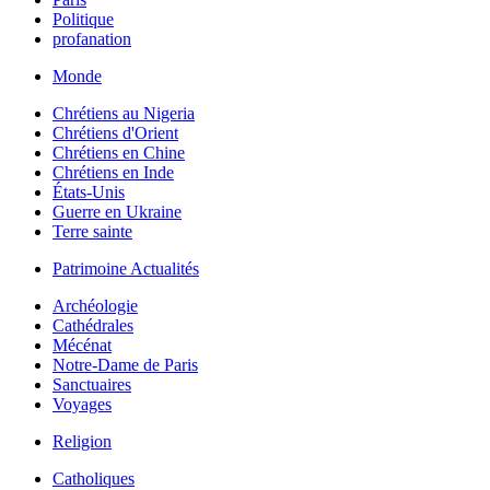
Politique
profanation
Monde
Chrétiens au Nigeria
Chrétiens d'Orient
Chrétiens en Chine
Chrétiens en Inde
États-Unis
Guerre en Ukraine
Terre sainte
Patrimoine Actualités
Archéologie
Cathédrales
Mécénat
Notre-Dame de Paris
Sanctuaires
Voyages
Religion
Catholiques