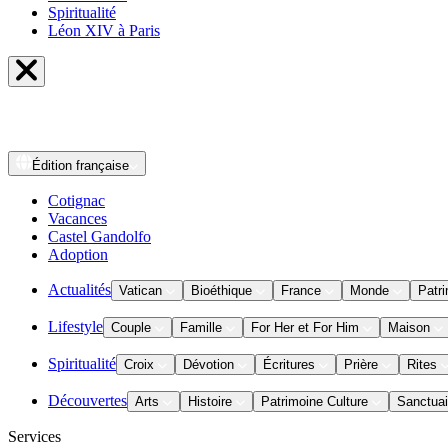
Spiritualité
Léon XIV à Paris
Édition
française
Cotignac
Vacances
Castel Gandolfo
Adoption
Actualités
Vatican
Bioéthique
France
Monde
Patri
Lifestyle
Couple
Famille
For Her et For Him
Maison
Spiritualité
Croix
Dévotion
Écritures
Prière
Rites
Découvertes
Arts
Histoire
Patrimoine Culture
Sanctuai
Services