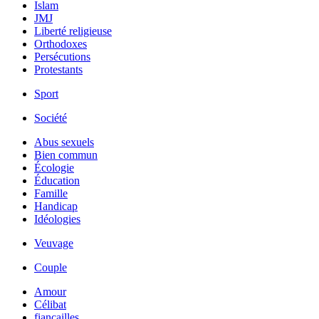
Islam
JMJ
Liberté religieuse
Orthodoxes
Persécutions
Protestants
Sport
Société
Abus sexuels
Bien commun
Écologie
Éducation
Famille
Handicap
Idéologies
Veuvage
Couple
Amour
Célibat
fiancailles