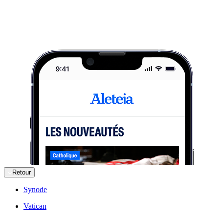
Retour
Synode
Vatican