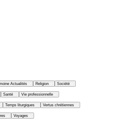
moine Actualités
Religion
Société
Santé
Vie professionnelle
Temps liturgiques
Vertus chrétiennes
res
Voyages