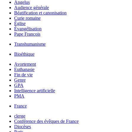
Angelus
Audience générale
Béatification et canonisation
Curie romaine
Église
Évangélisation
Pape François
Transhumanisme
Bioéthique
Avortement
Euthanasie
Fin de vie
Genre
GPA
Intelligence artificielle
PMA
France
clerge
Conférence des évêques de France
Diocèses
Paris