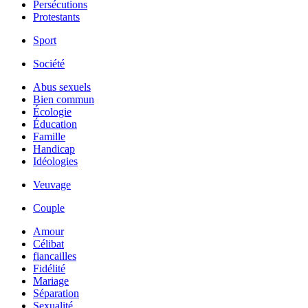
Persécutions
Protestants
Sport
Société
Abus sexuels
Bien commun
Écologie
Éducation
Famille
Handicap
Idéologies
Veuvage
Couple
Amour
Célibat
fiancailles
Fidélité
Mariage
Séparation
Sexualité