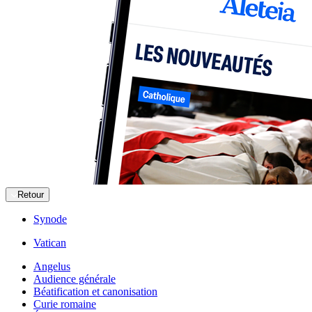
Retour
Synode
Vatican
Angelus
Audience générale
Béatification et canonisation
Curie romaine