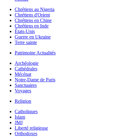
Chrétiens au Nigeria
Chrétiens d'Orient
Chrétiens en Chine
Chrétiens en Inde
États-Unis
Guerre en Ukraine
Terre sainte
Patrimoine Actualités
Archéologie
Cathédrales
Mécénat
Notre-Dame de Paris
Sanctuaires
Voyages
Religion
Catholiques
Islam
JMJ
Liberté religieuse
Orthodoxes