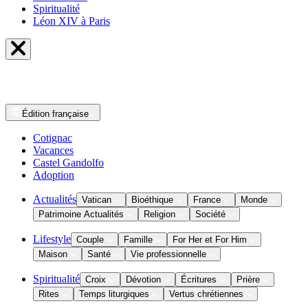
Spiritualité
Léon XIV à Paris
Édition
française
Cotignac
Vacances
Castel Gandolfo
Adoption
Actualités
Vatican
Bioéthique
France
Monde
Patrimoine Actualités
Religion
Société
Lifestyle
Couple
Famille
For Her et For Him
Maison
Santé
Vie professionnelle
Spiritualité
Croix
Dévotion
Écritures
Prière
Rites
Temps liturgiques
Vertus chrétiennes