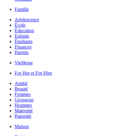
Famille
Adolescence
École
Éducation
Enfants
Étudiants
Finances
Parents
Vieillesse
For Her et For Him
Amitié
Beauté
Femmes
Grossesse
Hommes
Maternité
Paternité
Maison