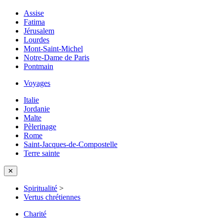
Assise
Fatima
Jérusalem
Lourdes
Mont-Saint-Michel
Notre-Dame de Paris
Pontmain
Voyages
Italie
Jordanie
Malte
Pèlerinage
Rome
Saint-Jacques-de-Compostelle
Terre sainte
✕
Spiritualité
>
Vertus chrétiennes
Charité