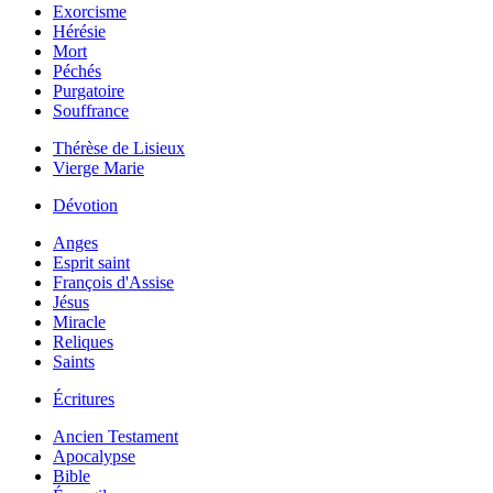
Exorcisme
Hérésie
Mort
Péchés
Purgatoire
Souffrance
Thérèse de Lisieux
Vierge Marie
Dévotion
Anges
Esprit saint
François d'Assise
Jésus
Miracle
Reliques
Saints
Écritures
Ancien Testament
Apocalypse
Bible