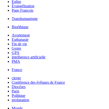
Église
Évangélisation
Pape François
Transhumanisme
Bioéthique
Avortement
Euthanasie
Fin de vie
Genre
GPA
Intelligence artificielle
PMA
France
clerge
Conférence des évêques de France
Diocèses
Paris
Politique
profanation
Monde