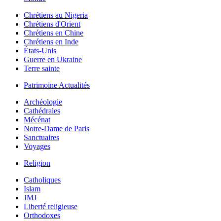
Chrétiens au Nigeria
Chrétiens d'Orient
Chrétiens en Chine
Chrétiens en Inde
États-Unis
Guerre en Ukraine
Terre sainte
Patrimoine Actualités
Archéologie
Cathédrales
Mécénat
Notre-Dame de Paris
Sanctuaires
Voyages
Religion
Catholiques
Islam
JMJ
Liberté religieuse
Orthodoxes