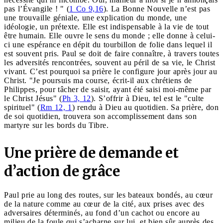
pas l’Évangile ! " (
1 Co 9,16
). La Bonne Nouvelle n’est pas
une trouvaille géniale, une explication du monde, une
idéologie, un prétexte. Elle est indispensable à la vie de tout
être humain. Elle ouvre le sens du monde ; elle donne à celui-
ci une espérance en dépit du tourbillon de folie dans lequel il
est souvent pris. Paul se doit de faire connaître, à travers toutes
les adversités rencontrées, souvent au péril de sa vie, le Christ
vivant. C’est pourquoi sa prière le configure jour après jour au
Christ. "Je poursuis ma course, écrit-il aux chrétiens de
Philippes, pour tâcher de saisir, ayant été saisi moi-même par
le Christ Jésus" (
Ph 3, 12
). S’offrir à Dieu, tel est le "culte
spirituel" (
Rm 12, 1
) rendu à Dieu au quotidien. Sa prière, don
de soi quotidien, trouvera son accomplissement dans son
martyre sur les bords du Tibre.
Une prière de demande et
d’action de grâce
Paul prie au long des routes, sur les bateaux bondés, au cœur
de la nature comme au cœur de la cité, aux prises avec des
adversaires déterminés, au fond d’un cachot ou encore au
milieu de la foule qui s’acharne sur lui, et bien sûr auprès des