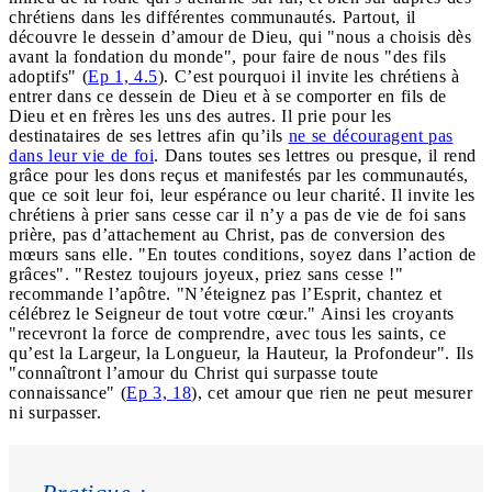
chrétiens dans les différentes communautés. Partout, il
découvre le dessein d’amour de Dieu, qui "nous a choisis dès
avant la fondation du monde", pour faire de nous "des fils
adoptifs" (
Ep 1, 4.5
). C’est pourquoi il invite les chrétiens à
entrer dans ce dessein de Dieu et à se comporter en fils de
Dieu et en frères les uns des autres. Il prie pour les
destinataires de ses lettres afin qu’ils
ne se découragent pas
dans leur vie de foi
. Dans toutes ses lettres ou presque, il rend
grâce pour les dons reçus et manifestés par les communautés,
que ce soit leur foi, leur espérance ou leur charité. Il invite les
chrétiens à prier sans cesse car il n’y a pas de vie de foi sans
prière, pas d’attachement au Christ, pas de conversion des
mœurs sans elle. "En toutes conditions, soyez dans l’action de
grâces". "Restez toujours joyeux, priez sans cesse !"
recommande l’apôtre. "N’éteignez pas l’Esprit, chantez et
célébrez le Seigneur de tout votre cœur." Ainsi les croyants
"recevront la force de comprendre, avec tous les saints, ce
qu’est la Largeur, la Longueur, la Hauteur, la Profondeur". Ils
"connaîtront l’amour du Christ qui surpasse toute
connaissance" (
Ep 3, 18
), cet amour que rien ne peut mesurer
ni surpasser.