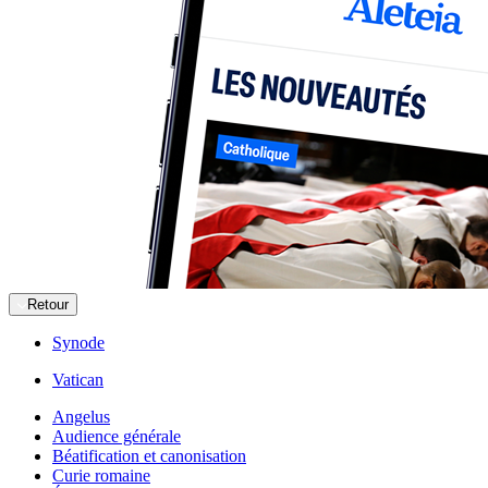
Retour
Synode
Vatican
Angelus
Audience générale
Béatification et canonisation
Curie romaine