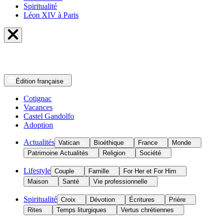
Spiritualité
Léon XIV à Paris
Édition
française
Cotignac
Vacances
Castel Gandolfo
Adoption
Actualités
Vatican
Bioéthique
France
Monde
Patrimoine Actualités
Religion
Société
Lifestyle
Couple
Famille
For Her et For Him
Maison
Santé
Vie professionnelle
Spiritualité
Croix
Dévotion
Écritures
Prière
Rites
Temps liturgiques
Vertus chrétiennes