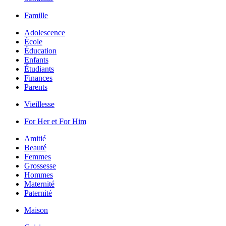
Famille
Adolescence
École
Éducation
Enfants
Étudiants
Finances
Parents
Vieillesse
For Her et For Him
Amitié
Beauté
Femmes
Grossesse
Hommes
Maternité
Paternité
Maison