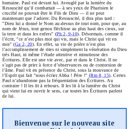
humaine. Paul est devant lui. Aveuglé par la lumière du
Ressuscité qu’il combattait — à ses yeux de Pharisien le
crucifié ne pouvait être le Fils de Dieu — il ne peut
maintenant que l’adorer. Du Ressuscité, il dira plus tard :
"Dieu lui a donné le Nom au-dessus de tout nom, pour que, au
nom de Jésus, tout genou fléchisse au plus haut des cieux, sur
la terre et dans les enfers" (
Ph 2, 9-10
). Désormais, comme il
l’écrit, "ce n’est plus moi qui vis, mais le Christ qui vit en
moi" (
Ga 2, 20
). En effet, sa vie de prière n’est plus
l’accomplissement de rites ni simplement la vénération du Dieu
très Haut, ni même l’étude attentive et minutieuse des
Écritures. Elle est une vie avec, par et dans le Christ. Il ne
s’agit pas de prier à force d’observances ou de contorsion de
l’âme. Paul vit en présence du Christ, sous la mouvance de
l’Esprit qui fait "nous écrier Abba ! Père !" (
Rm 8, 15
). Certes
Paul n’abandonne pas la fréquentation des Écritures. Au
contraire ! Il les lit à rebours. Il les lit à la lumière du Christ
qui vient lui en ouvrir le sens, car toutes les Écritures parlent
de lui.
Bienvenue sur le nouveau site