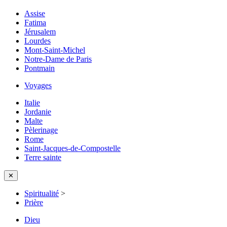
Assise
Fatima
Jérusalem
Lourdes
Mont-Saint-Michel
Notre-Dame de Paris
Pontmain
Voyages
Italie
Jordanie
Malte
Pèlerinage
Rome
Saint-Jacques-de-Compostelle
Terre sainte
✕
Spiritualité
>
Prière
Dieu