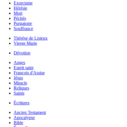
Exorcisme
Hérésie
Mort
Péchés
Purgatoire
Souffrance
Thérèse de Lisieux
Vierge Marie
Dévotion
Anges
Esprit saint
François d'Assise
Jésus
Miracle
Reliques
Saints
Écritures
Ancien Testament
Apocalypse
Bible