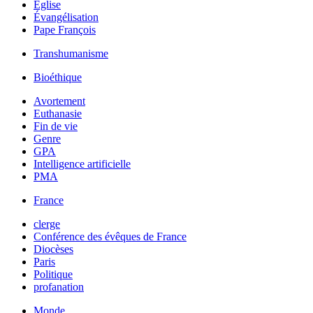
Église
Évangélisation
Pape François
Transhumanisme
Bioéthique
Avortement
Euthanasie
Fin de vie
Genre
GPA
Intelligence artificielle
PMA
France
clerge
Conférence des évêques de France
Diocèses
Paris
Politique
profanation
Monde