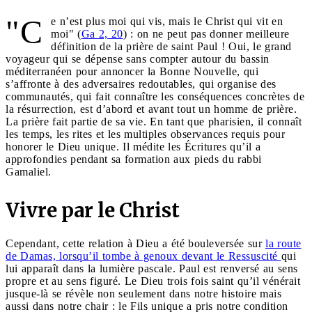
"C
e n’est plus moi qui vis, mais le Christ qui vit en
moi" (
Ga 2, 20
) : on ne peut pas donner meilleure
définition de la prière de saint Paul ! Oui, le grand
voyageur qui se dépense sans compter autour du bassin
méditerranéen pour annoncer la Bonne Nouvelle, qui
s’affronte à des adversaires redoutables, qui organise des
communautés, qui fait connaître les conséquences concrètes de
la résurrection, est d’abord et avant tout un homme de prière.
La prière fait partie de sa vie. En tant que pharisien, il connaît
les temps, les rites et les multiples observances requis pour
honorer le Dieu unique. Il médite les Écritures qu’il a
approfondies pendant sa formation aux pieds du rabbi
Gamaliel.
Vivre par le Christ
Cependant, cette relation à Dieu a été bouleversée sur
la route
de Damas, lorsqu’il tombe à genoux devant le Ressuscité
qui
lui apparaît dans la lumière pascale. Paul est renversé au sens
propre et au sens figuré. Le Dieu trois fois saint qu’il vénérait
jusque-là se révèle non seulement dans notre histoire mais
aussi dans notre chair : le Fils unique a pris notre condition