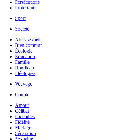
Persécutions
Protestants
Sport
Société
Abus sexuels
Bien commun
Écologie
Éducation
Famille
Handicap
Idéologies
Veuvage
Couple
Amour
Célibat
fiancailles
Fidélité
Mariage
Séparation
Sexualité