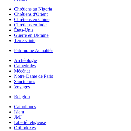
Chrétiens au Nigeria
Chrétiens d'Orient
Chrétiens en Chine
Chrétiens en Inde
États-Unis
Guerre en Ukraine
Terre sainte
Patrimoine Actualités
Archéologie
Cathédrales
Mécénat
Notre-Dame de Paris
Sanctuaires
Voyages
Religion
Catholiques
Islam
JMJ
Liberté religieuse
Orthodoxes