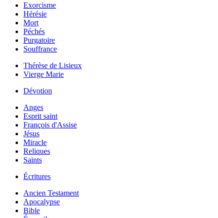
Exorcisme
Hérésie
Mort
Péchés
Purgatoire
Souffrance
Thérèse de Lisieux
Vierge Marie
Dévotion
Anges
Esprit saint
François d'Assise
Jésus
Miracle
Reliques
Saints
Écritures
Ancien Testament
Apocalypse
Bible