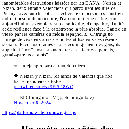
innombrables destructions laissées par les DANA, Neizan et
Nizan, deux enfants valenciens qui parcourent les rues de
Picanya avec un chariot à la recherche de personnes sinistrées
qui ont besoin de nourriture, l'eau ou tout type d'aide, sont
aujourd'hui un exemple viral de solidarité, d'empathie, d'unité
et de résilience face à la catastrophe la plus absolue. Captée en
vidéo par les caméras du média espagnol
El Chiringuito
,
l'image de ces deux amis a ému les utilisateurs des réseaux
sociaux. Face aux drames et au découragement des gens, ils
appellent à ne "jamais abandonner et d'aider vos parents,
grands-parents et amis".
✨ Un ejemplo para el mundo entero.
🖤 Neizan y Nizan, los niños de Valencia que nos
han emocionado a todos.
pic.twitter.com/Nc9FISD8WO
— El Chiringuito TV (@elchiringuitotv)
November 6, 2024
https://platform.twitter.com/widgets.js
Un poète aux côtés des