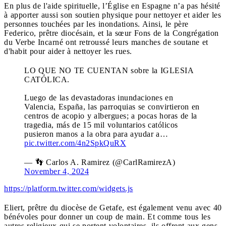
En plus de l'aide spirituelle, l’Église en Espagne n’a pas hésité
à apporter aussi son soutien physique pour nettoyer et aider les
personnes touchées par les inondations. Ainsi, le père
Federico, prêtre diocésain, et la sœur Fons de la Congrégation
du Verbe Incarné ont retroussé leurs manches de soutane et
d'habit pour aider à nettoyer les rues.
LO QUE NO TE CUENTAN sobre la IGLESIA
CATÓLICA.
Luego de las devastadoras inundaciones en
Valencia, España, las parroquias se convirtieron en
centros de acopio y albergues; a pocas horas de la
tragedia, más de 15 mil voluntarios católicos
pusieron manos a la obra para ayudar a…
pic.twitter.com/4n2SpkQuRX
— 👣 Carlos A. Ramirez (@CarlRamirezA)
November 4, 2024
https://platform.twitter.com/widgets.js
Eliert, prêtre du diocèse de Getafe, est également venu avec 40
bénévoles pour donner un coup de main. Et comme tous les
autres religieux qui se portent volontaires, ils offrent aux gens