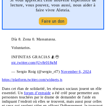
lecture, vous pouvez, vous aussi, nous aider à
faire vivre Aleteia.
Faire un don
Día 8. Zona 0. Massanassa.
Voluntarios.
INFINITAS GRACIAS 🫂🥹
pic.twitter.com/jUv8r018gM
— Sergio Roig (@sergio_rf7)
November 6, 2024
https://platform.twitter.com/widgets.js
Dans cet élan de solidarité, les réseaux sociaux jouent un rôle
essentiel. Un
forum d’entraide
a été créé pour permettre aux
personnes touchées par le drame de demander de l'aide en
indiquant l’endroit où elles se trouvent, mais aussi pour celles
et ceux qui veulent aider en offrant l'hébergement, le transport