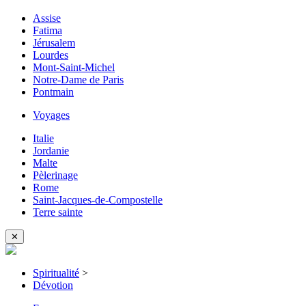
Assise
Fatima
Jérusalem
Lourdes
Mont-Saint-Michel
Notre-Dame de Paris
Pontmain
Voyages
Italie
Jordanie
Malte
Pèlerinage
Rome
Saint-Jacques-de-Compostelle
Terre sainte
✕
Spiritualité
>
Dévotion