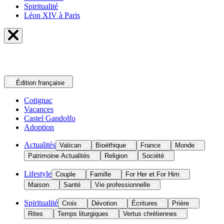
Spiritualité
Léon XIV à Paris
Édition
française
Cotignac
Vacances
Castel Gandolfo
Adoption
Actualités
Vatican
Bioéthique
France
Monde
Patrimoine Actualités
Religion
Société
Lifestyle
Couple
Famille
For Her et For Him
Maison
Santé
Vie professionnelle
Spiritualité
Croix
Dévotion
Écritures
Prière
Rites
Temps liturgiques
Vertus chrétiennes