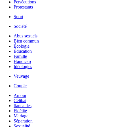
Persécutions
Protestants
Sport
Société
Abus sexuels
Bien commun
Écologie
Éducation
Famille
Handicap
Idéologies
Veuvage
Couple
Amour
Célibat
fiancailles
Fidélité
Mariage
Séparation
Sexualité