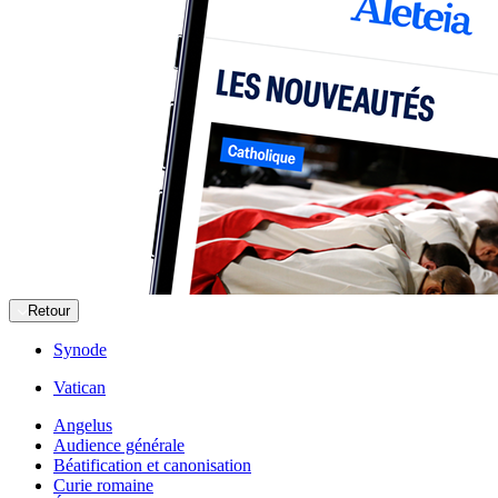
Retour
Synode
Vatican
Angelus
Audience générale
Béatification et canonisation
Curie romaine