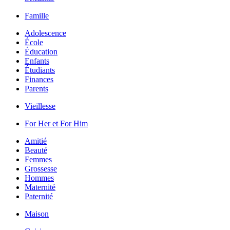
Famille
Adolescence
École
Éducation
Enfants
Étudiants
Finances
Parents
Vieillesse
For Her et For Him
Amitié
Beauté
Femmes
Grossesse
Hommes
Maternité
Paternité
Maison