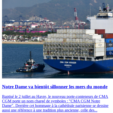
Notre Dame va bientôt sillonner les mers du monde
Baptisé le 2 juillet au Havre, le nouveau porte-conteneurs de CMA
CGM porte un nom chargé de symboles : "CMA CGM Notre
Dame". Derrière cet hommage à la cathédrale parisienne se dessine
aussi une référence à une tradition plus ancienne, celle des...