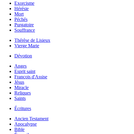
Exorcisme
Hérésie
Mort
Péchés
Purgatoire
Souffrance
Thérèse de Lisieux
Vierge Marie
Dévotion
Anges
Esprit saint
François d'Assise
Jésus
Miracle
Reliques
Saints
Écritures
Ancien Testament
Apocalypse
Bible