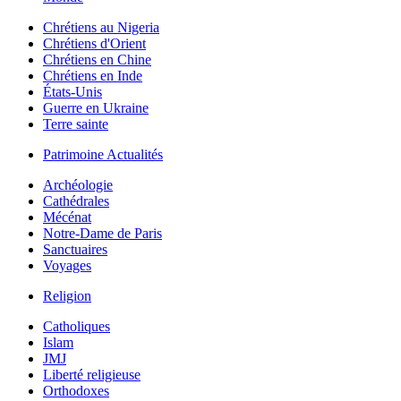
Chrétiens au Nigeria
Chrétiens d'Orient
Chrétiens en Chine
Chrétiens en Inde
États-Unis
Guerre en Ukraine
Terre sainte
Patrimoine Actualités
Archéologie
Cathédrales
Mécénat
Notre-Dame de Paris
Sanctuaires
Voyages
Religion
Catholiques
Islam
JMJ
Liberté religieuse
Orthodoxes