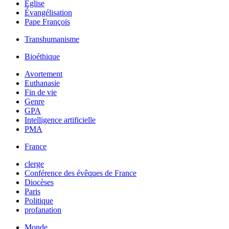
Église
Évangélisation
Pape François
Transhumanisme
Bioéthique
Avortement
Euthanasie
Fin de vie
Genre
GPA
Intelligence artificielle
PMA
France
clerge
Conférence des évêques de France
Diocèses
Paris
Politique
profanation
Monde