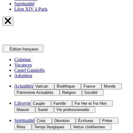
Spiritualité
Léon XIV à Paris
Édition
française
Cotignac
Vacances
Castel Gandolfo
Adoption
Actualités
Vatican
Bioéthique
France
Monde
Patrimoine Actualités
Religion
Société
Lifestyle
Couple
Famille
For Her et For Him
Maison
Santé
Vie professionnelle
Spiritualité
Croix
Dévotion
Écritures
Prière
Rites
Temps liturgiques
Vertus chrétiennes