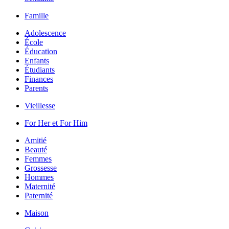
Famille
Adolescence
École
Éducation
Enfants
Étudiants
Finances
Parents
Vieillesse
For Her et For Him
Amitié
Beauté
Femmes
Grossesse
Hommes
Maternité
Paternité
Maison