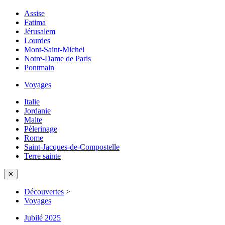
Assise
Fatima
Jérusalem
Lourdes
Mont-Saint-Michel
Notre-Dame de Paris
Pontmain
Voyages
Italie
Jordanie
Malte
Pèlerinage
Rome
Saint-Jacques-de-Compostelle
Terre sainte
✕
Découvertes
>
Voyages
Jubilé 2025