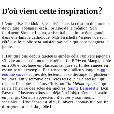
D’où vient cette inspiration ?
L’entreprise Tokidoki, spécialisée dans la création de produits
de culture japonaise, est à l’origine de la création. Son
fondateur, Simone Legno, artiste italien a lui -même grandi
dans une famille catholique. Mgr Fisichella “espère” de son
côté que le public sera satisfait par celle qui accompagnera le
jubilé.
Il faut dire que depuis quelques années déjà l’univers japonais
s’invite au cœur du monde chrétien.
La Bible
en Manga, sortie
en 2006 et déclinée en plusieurs langues au fil des années en
est un parfait exemple. Elle rencontre d’ailleurs toujours
un
énorme succès
auprès des lecteurs, et se découpe en plusieurs
volumes. On y retrouve des livres tels que “Le
Messie”
qui
raconte l’histoire de Jésus-Christ ou
“la Métamorphose”
qui
relate l’histoire des actes des apôtres.
Sainte Bernadette
, Don
Bosco… Plusieurs saints ont déjà fait l’objet d’une adaptation
en manga. Certains apprécient, d’autres y sont moins
sensibles… Une chose est sûre, l’univers japonais n’a pas fini
d’inspirer au-delà du jubilé !