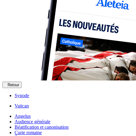
Retour
Synode
Vatican
Angelus
Audience générale
Béatification et canonisation
Curie romaine