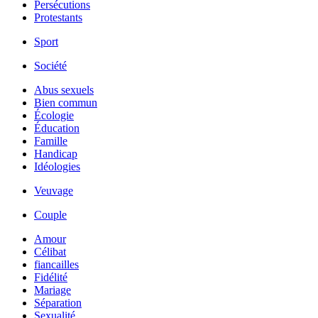
Persécutions
Protestants
Sport
Société
Abus sexuels
Bien commun
Écologie
Éducation
Famille
Handicap
Idéologies
Veuvage
Couple
Amour
Célibat
fiancailles
Fidélité
Mariage
Séparation
Sexualité