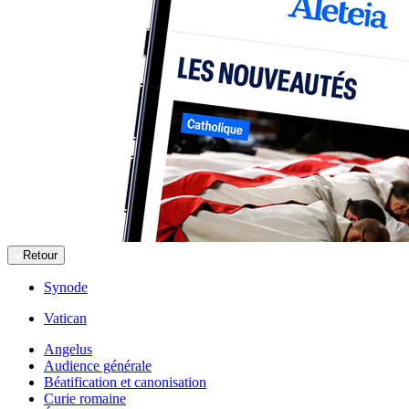
Retour
Synode
Vatican
Angelus
Audience générale
Béatification et canonisation
Curie romaine