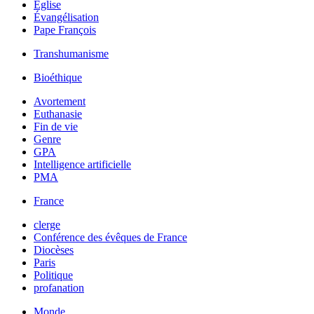
Église
Évangélisation
Pape François
Transhumanisme
Bioéthique
Avortement
Euthanasie
Fin de vie
Genre
GPA
Intelligence artificielle
PMA
France
clerge
Conférence des évêques de France
Diocèses
Paris
Politique
profanation
Monde