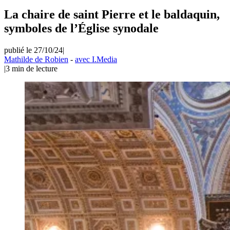
La chaire de saint Pierre et le baldaquin,
symboles de l’Église synodale
publié le 27/10/24
|
Mathilde de Robien
-
avec I.Media
|
3
min de lecture