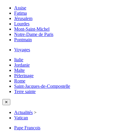
Assise
Fatima
Jérusalem
Lourdes
Mont-Saint-Michel
Notre-Dame de Paris
Pontmain
Voyages
Italie
Jordanie
Malte
Pèlerinage
Rome
Saint-Jacques-de-Compostelle
Terre sainte
✕
Actualités
>
Vatican
Pape François