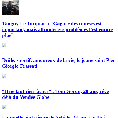
Tanguy Le Turquais : “Gagner des courses est
important, mais affronter ses problèmes l’est encore
plus”
Drôle, sportif, amoureux de la vie, le jeune saint Pier
Giorgio Frassati
“Il ne faut rien lâcher” : Tom Goron, 20 ans, rêve
déjà du Vendée Globe
La recette audacieuse de Sybille, 23 ans, cheffe à