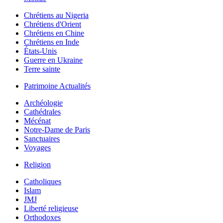
Chrétiens au Nigeria
Chrétiens d'Orient
Chrétiens en Chine
Chrétiens en Inde
États-Unis
Guerre en Ukraine
Terre sainte
Patrimoine Actualités
Archéologie
Cathédrales
Mécénat
Notre-Dame de Paris
Sanctuaires
Voyages
Religion
Catholiques
Islam
JMJ
Liberté religieuse
Orthodoxes