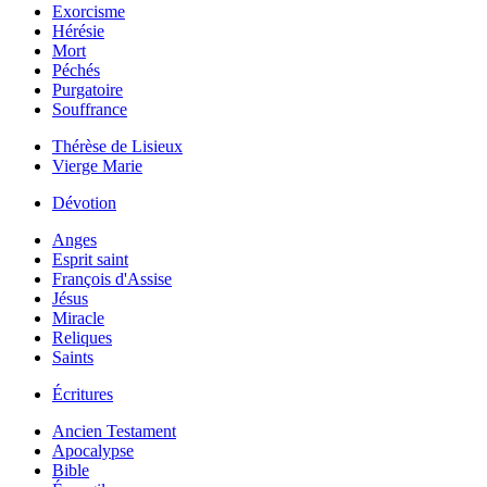
Exorcisme
Hérésie
Mort
Péchés
Purgatoire
Souffrance
Thérèse de Lisieux
Vierge Marie
Dévotion
Anges
Esprit saint
François d'Assise
Jésus
Miracle
Reliques
Saints
Écritures
Ancien Testament
Apocalypse
Bible