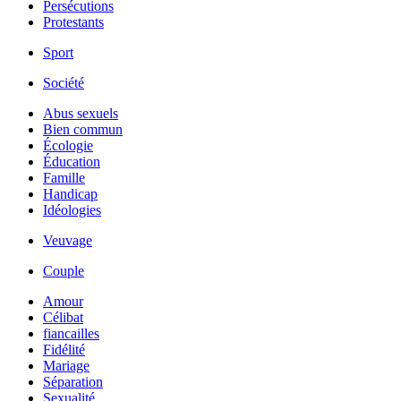
Persécutions
Protestants
Sport
Société
Abus sexuels
Bien commun
Écologie
Éducation
Famille
Handicap
Idéologies
Veuvage
Couple
Amour
Célibat
fiancailles
Fidélité
Mariage
Séparation
Sexualité