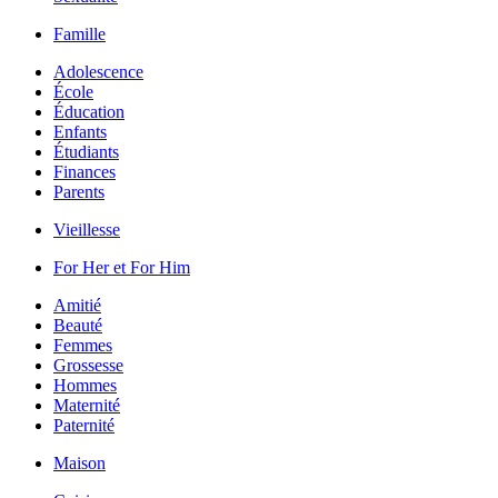
Famille
Adolescence
École
Éducation
Enfants
Étudiants
Finances
Parents
Vieillesse
For Her et For Him
Amitié
Beauté
Femmes
Grossesse
Hommes
Maternité
Paternité
Maison