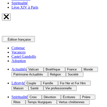
Spiritualité
Léon XIV à Paris
Édition
française
Cotignac
Vacances
Castel Gandolfo
Adoption
Actualités
Vatican
Bioéthique
France
Monde
Patrimoine Actualités
Religion
Société
Lifestyle
Couple
Famille
For Her et For Him
Maison
Santé
Vie professionnelle
Spiritualité
Croix
Dévotion
Écritures
Prière
Rites
Temps liturgiques
Vertus chrétiennes