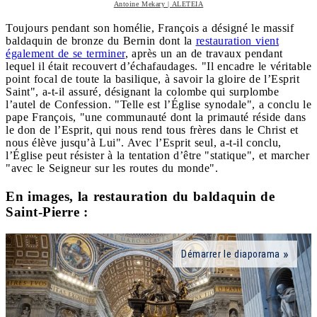
Antoine Mekary | ALETEIA
Toujours pendant son homélie, François a désigné le massif
baldaquin de bronze du Bernin dont la
restauration vient
également de se terminer
, après un an de travaux pendant
lequel il était recouvert d’échafaudages. "Il encadre le véritable
point focal de toute la basilique, à savoir la gloire de l’Esprit
Saint", a-t-il assuré, désignant la colombe qui surplombe
l’autel de Confession. "Telle est l’Église synodale", a conclu le
pape François, "une communauté dont la primauté réside dans
le don de l’Esprit, qui nous rend tous frères dans le Christ et
nous élève jusqu’à Lui". Avec l’Esprit seul, a-t-il conclu,
l’Église peut résister à la tentation d’être "statique", et marcher
"avec le Seigneur sur les routes du monde".
En images, la restauration du baldaquin de
Saint-Pierre :
Démarrer le diaporama