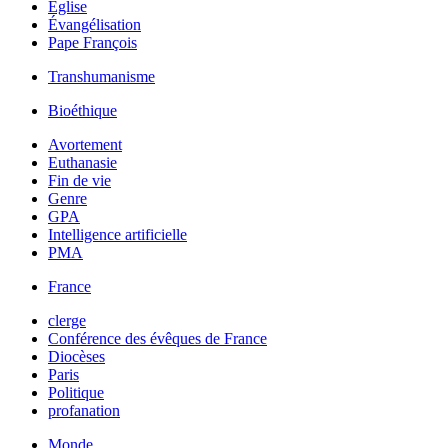
Église
Évangélisation
Pape François
Transhumanisme
Bioéthique
Avortement
Euthanasie
Fin de vie
Genre
GPA
Intelligence artificielle
PMA
France
clerge
Conférence des évêques de France
Diocèses
Paris
Politique
profanation
Monde