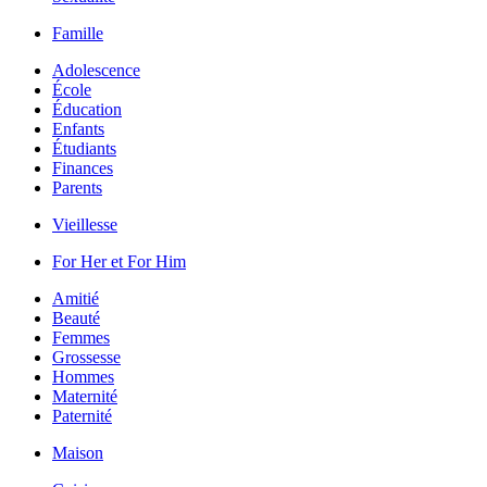
Famille
Adolescence
École
Éducation
Enfants
Étudiants
Finances
Parents
Vieillesse
For Her et For Him
Amitié
Beauté
Femmes
Grossesse
Hommes
Maternité
Paternité
Maison