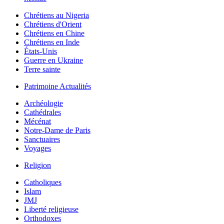
Chrétiens au Nigeria
Chrétiens d'Orient
Chrétiens en Chine
Chrétiens en Inde
États-Unis
Guerre en Ukraine
Terre sainte
Patrimoine Actualités
Archéologie
Cathédrales
Mécénat
Notre-Dame de Paris
Sanctuaires
Voyages
Religion
Catholiques
Islam
JMJ
Liberté religieuse
Orthodoxes