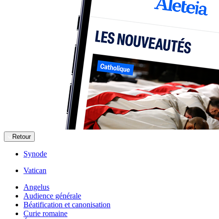
Retour
Synode
Vatican
Angelus
Audience générale
Béatification et canonisation
Curie romaine