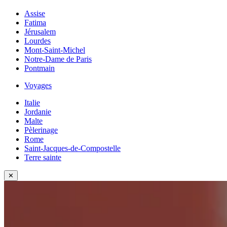
Assise
Fatima
Jérusalem
Lourdes
Mont-Saint-Michel
Notre-Dame de Paris
Pontmain
Voyages
Italie
Jordanie
Malte
Pèlerinage
Rome
Saint-Jacques-de-Compostelle
Terre sainte
✕