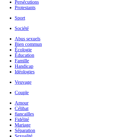
Persécutions
Protestants
Sport
Société
Abus sexuels
Bien commun
Écologie
Éducation
Famille
Handicap
Idéologies
Veuvage
Couple
Amour
Célibat
fiancailles
Fidélité
Mariage
Séparation
Sexualité