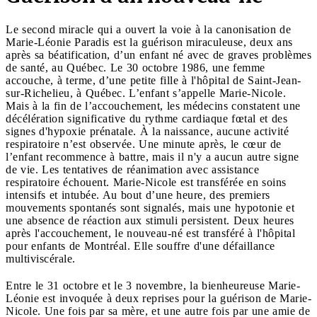
Le second miracle qui a ouvert la voie à la canonisation de
Marie-Léonie Paradis est la guérison miraculeuse, deux ans
après sa béatification, d’un enfant né avec de graves problèmes
de santé, au Québec. Le 30 octobre 1986, une femme
accouche, à terme, d’une petite fille à l'hôpital de Saint-Jean-
sur-Richelieu, à Québec. L’enfant s’appelle Marie-Nicole.
Mais à la fin de l’accouchement, les médecins constatent une
décélération significative du rythme cardiaque fœtal et des
signes d'hypoxie prénatale. À la naissance, aucune activité
respiratoire n’est observée. Une minute après, le cœur de
l’enfant recommence à battre, mais il n'y a aucun autre signe
de vie. Les tentatives de réanimation avec assistance
respiratoire échouent. Marie-Nicole est transférée en soins
intensifs et intubée. Au bout d’une heure, des premiers
mouvements spontanés sont signalés, mais une hypotonie et
une absence de réaction aux stimuli persistent. Deux heures
après l'accouchement, le nouveau-né est transféré à l'hôpital
pour enfants de Montréal. Elle souffre d'une défaillance
multiviscérale.
Entre le 31 octobre et le 3 novembre, la bienheureuse Marie-
Léonie est invoquée à deux reprises pour la guérison de Marie-
Nicole. Une fois par sa mère, et une autre fois par une amie de