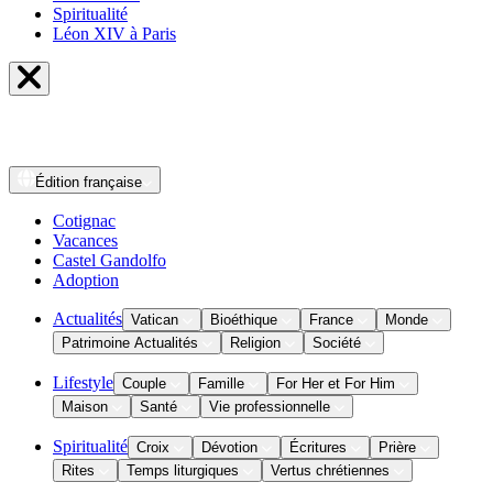
Spiritualité
Léon XIV à Paris
Édition
française
Cotignac
Vacances
Castel Gandolfo
Adoption
Actualités
Vatican
Bioéthique
France
Monde
Patrimoine Actualités
Religion
Société
Lifestyle
Couple
Famille
For Her et For Him
Maison
Santé
Vie professionnelle
Spiritualité
Croix
Dévotion
Écritures
Prière
Rites
Temps liturgiques
Vertus chrétiennes