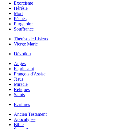
Exorcisme
Hérésie
Mort
Péchés
Purgatoire
Souffrance
Thérèse de Lisieux
Vierge Marie
Dévotion
Anges
Esprit saint
François d'Assise
Jésus
Miracle
Reliques
Saints
Écritures
Ancien Testament
Apocalypse
Bible