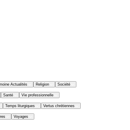
moine Actualités
Religion
Société
Santé
Vie professionnelle
Temps liturgiques
Vertus chrétiennes
res
Voyages