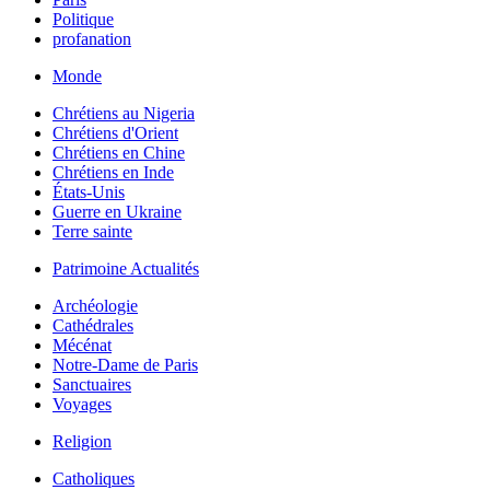
Politique
profanation
Monde
Chrétiens au Nigeria
Chrétiens d'Orient
Chrétiens en Chine
Chrétiens en Inde
États-Unis
Guerre en Ukraine
Terre sainte
Patrimoine Actualités
Archéologie
Cathédrales
Mécénat
Notre-Dame de Paris
Sanctuaires
Voyages
Religion
Catholiques