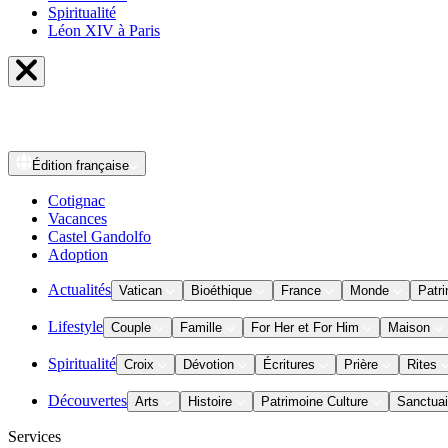
Spiritualité
Léon XIV à Paris
Édition
française
Cotignac
Vacances
Castel Gandolfo
Adoption
Actualités
Vatican
Bioéthique
France
Monde
Patri
Lifestyle
Couple
Famille
For Her et For Him
Maison
Spiritualité
Croix
Dévotion
Écritures
Prière
Rites
Découvertes
Arts
Histoire
Patrimoine Culture
Sanctuai
Services