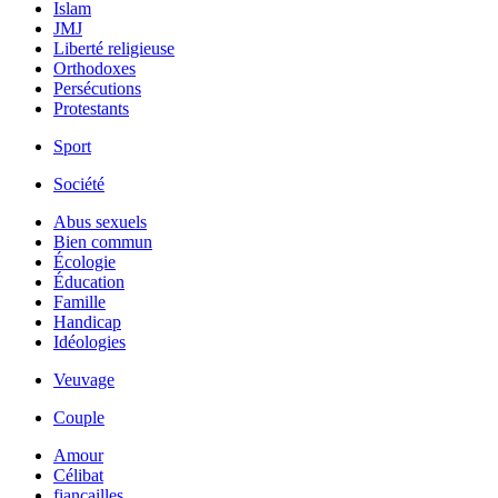
Islam
JMJ
Liberté religieuse
Orthodoxes
Persécutions
Protestants
Sport
Société
Abus sexuels
Bien commun
Écologie
Éducation
Famille
Handicap
Idéologies
Veuvage
Couple
Amour
Célibat
fiancailles