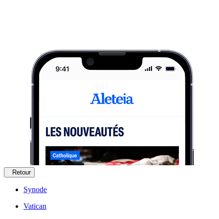
Retour
Synode
Vatican