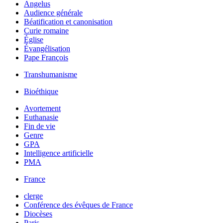
Angelus
Audience générale
Béatification et canonisation
Curie romaine
Église
Évangélisation
Pape François
Transhumanisme
Bioéthique
Avortement
Euthanasie
Fin de vie
Genre
GPA
Intelligence artificielle
PMA
France
clerge
Conférence des évêques de France
Diocèses
Paris