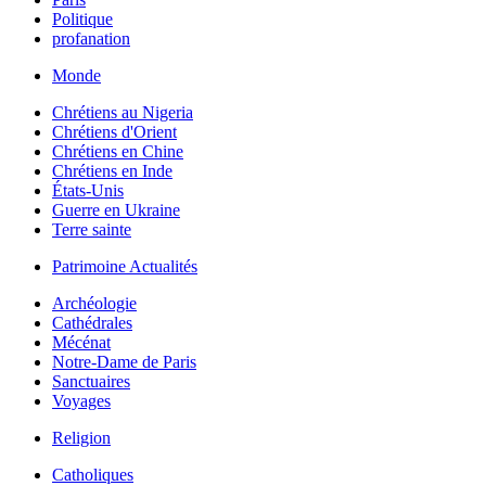
Politique
profanation
Monde
Chrétiens au Nigeria
Chrétiens d'Orient
Chrétiens en Chine
Chrétiens en Inde
États-Unis
Guerre en Ukraine
Terre sainte
Patrimoine Actualités
Archéologie
Cathédrales
Mécénat
Notre-Dame de Paris
Sanctuaires
Voyages
Religion
Catholiques