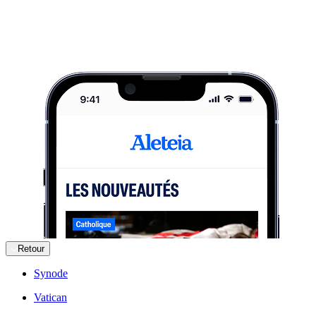
Retour
Synode
Vatican