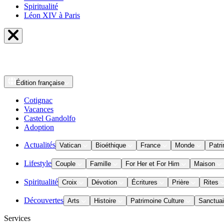
Spiritualité
Léon XIV à Paris
Édition
française
Cotignac
Vacances
Castel Gandolfo
Adoption
Actualités
Vatican
Bioéthique
France
Monde
Patri
Lifestyle
Couple
Famille
For Her et For Him
Maison
Spiritualité
Croix
Dévotion
Écritures
Prière
Rites
Découvertes
Arts
Histoire
Patrimoine Culture
Sanctuai
Services