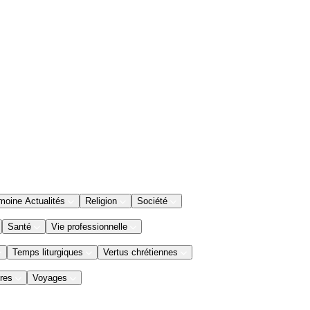
moine Actualités
Religion
Société
Santé
Vie professionnelle
Temps liturgiques
Vertus chrétiennes
res
Voyages