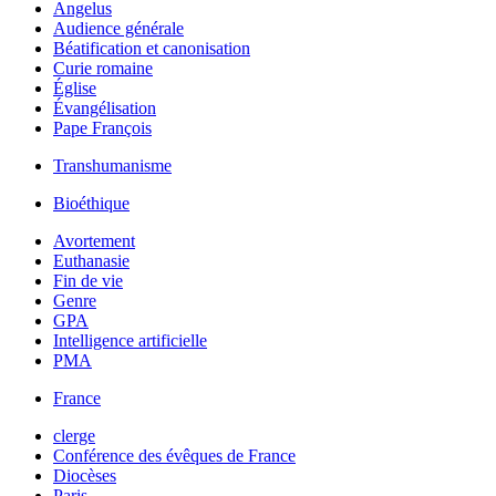
Angelus
Audience générale
Béatification et canonisation
Curie romaine
Église
Évangélisation
Pape François
Transhumanisme
Bioéthique
Avortement
Euthanasie
Fin de vie
Genre
GPA
Intelligence artificielle
PMA
France
clerge
Conférence des évêques de France
Diocèses
Paris