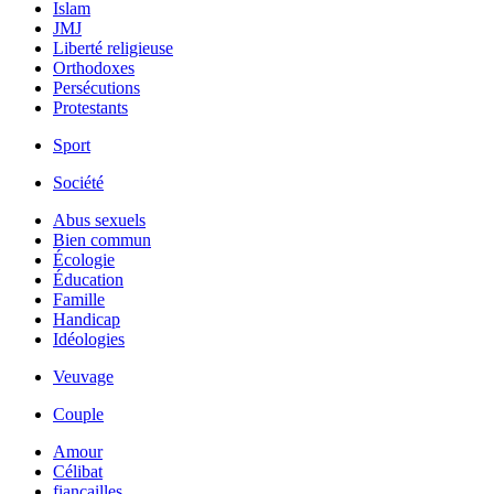
Islam
JMJ
Liberté religieuse
Orthodoxes
Persécutions
Protestants
Sport
Société
Abus sexuels
Bien commun
Écologie
Éducation
Famille
Handicap
Idéologies
Veuvage
Couple
Amour
Célibat
fiancailles