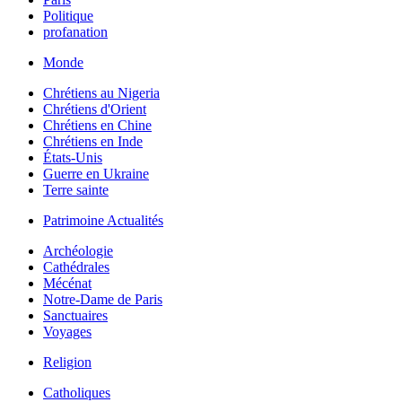
Politique
profanation
Monde
Chrétiens au Nigeria
Chrétiens d'Orient
Chrétiens en Chine
Chrétiens en Inde
États-Unis
Guerre en Ukraine
Terre sainte
Patrimoine Actualités
Archéologie
Cathédrales
Mécénat
Notre-Dame de Paris
Sanctuaires
Voyages
Religion
Catholiques