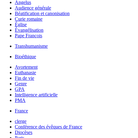
Angelus
Audience générale
Béatification et canonisation
Curie romaine
Église
Évangélisation
Pape François
Transhumanisme
Bioéthique
Avortement
Euthanasie
Fin de vie
Genre
GPA
Intelligence artificielle
PMA
France
clerge
Conférence des évêques de France
Diocèses
Paris