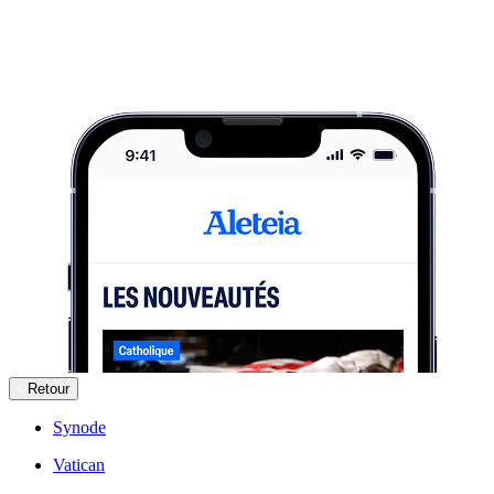
Retour
Synode
Vatican