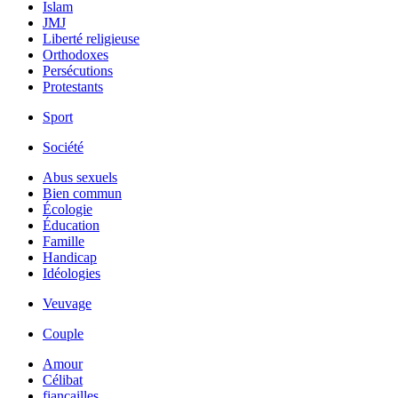
Islam
JMJ
Liberté religieuse
Orthodoxes
Persécutions
Protestants
Sport
Société
Abus sexuels
Bien commun
Écologie
Éducation
Famille
Handicap
Idéologies
Veuvage
Couple
Amour
Célibat
fiancailles