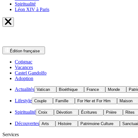
Spiritualité
Léon XIV à Paris
Édition
française
Cotignac
Vacances
Castel Gandolfo
Adoption
Actualités
Vatican
Bioéthique
France
Monde
Patri
Lifestyle
Couple
Famille
For Her et For Him
Maison
Spiritualité
Croix
Dévotion
Écritures
Prière
Rites
Découvertes
Arts
Histoire
Patrimoine Culture
Sanctuai
Services