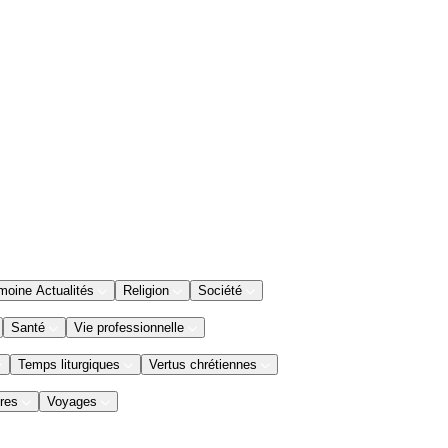
moine Actualités
Religion
Société
Santé
Vie professionnelle
Temps liturgiques
Vertus chrétiennes
res
Voyages