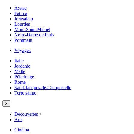
Assise
Fatima
Jérusalem
Lourdes
Mont-Saint-Michel
Notre-Dame de Paris
Pontmain
Voyages
Italie
Jordanie
Malte
Pèlerinage
Rome
Saint-Jacques-de-Compostelle
Terre sainte
✕
Découvertes
>
Arts
Cinéma