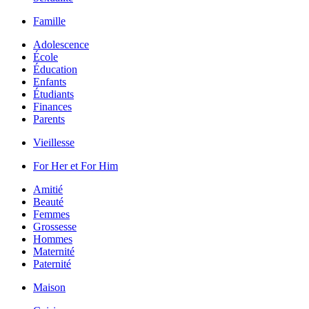
Famille
Adolescence
École
Éducation
Enfants
Étudiants
Finances
Parents
Vieillesse
For Her et For Him
Amitié
Beauté
Femmes
Grossesse
Hommes
Maternité
Paternité
Maison