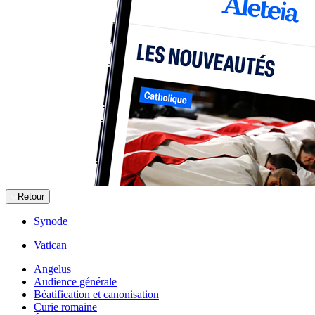
Retour
Synode
Vatican
Angelus
Audience générale
Béatification et canonisation
Curie romaine