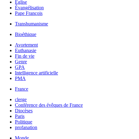
Église
Évangélisation
Pape François
Transhumanisme
Bioéthique
Avortement
Euthanasie
Fin de vie
Genre
GPA
Intelligence artificielle
PMA
France
clerge
Conférence des évêques de France
Diocèses
Paris
Politique
profanation
Monde