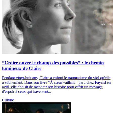
“Croire ouvre le champ des possibles” : le chemin
lumineux de Claire
Pendant vingt-huit ans, Claire a enfoui le traumatisme du viol qu'elle
a subi enfant. Dans son livre "À cœur vaillant", paru chez Fayard en
avril, elle choisit de raconter son histoire pour offrir un message
d'espoir à ceux qui traversent...
Culture