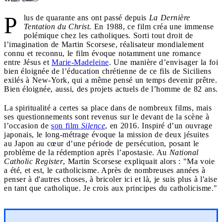
P
lus de quarante ans ont passé depuis
La Dernière
Tentation du Christ.
En 1988, ce film créa une immense
polémique chez les catholiques. Sorti tout droit de
l’imagination de Martin Scorsese, réalisateur mondialement
connu et reconnu, le film évoque notamment une romance
entre Jésus et
Marie-Madeleine
. Une manière d’envisager la foi
bien éloignée de l’éducation chrétienne de ce fils de Siciliens
exilés à New-York, qui a même pensé un temps devenir prêtre.
Bien éloignée, aussi, des projets actuels de l’homme de 82 ans.
La spiritualité a certes sa place dans de nombreux films, mais
ses questionnements sont revenus sur le devant de la scène à
l’occasion de
son film
Silence
, en 2016. Inspiré d’un ouvrage
japonais, le long-métrage évoque la mission de deux jésuites
au Japon au cœur d’une période de persécution, posant le
problème de la rédemption après l’apostasie. Au
National
Catholic Register
, Martin Scorsese expliquait alors : "Ma voie
a été, et est, le catholicisme. Après de nombreuses années à
penser à d'autres choses, à bricoler ici et là, je suis plus à l'aise
en tant que catholique. Je crois aux principes du catholicisme."