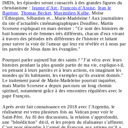
IMDb, les épisodes seront consacrés à des grandes figures du
christianisme :
Jeanne d’Arc
,
François d’Assise
,
Jean le
Baptiste
,
Thomas Becket
,
Maximilien Kolbe
, Moïse
l’Éthiopien, Sébastien et…Marie-Madeleine ! Aux journalistes
du site d’actualités cinématographiques
Deadline
, Martin
Scorsese expliquait en mars dernier : "Ce sont des histoires de
huit hommes et de femmes très différents, chacun d'eux vivant
à travers des périodes très différentes de l'histoire et luttant
pour suivre la voie de l'amour qui leur est révélée et à nous par
les paroles de Jésus dans les évangiles."
Pourquoi parler aujourd’hui des saints ? "J’ai vécu avec leurs
histoires pendant la plus grande partie de ma vie, explique-t-il,
en pensant à leurs paroles et à leurs actions, en imaginant les
mondes qu’ils habitaient, les exemples qu’ils avaient donnés."
Le traitement passé de Marie-Madeleine pourrait inquiéter,
mais Martin Scorsese a depuis parcouru un long chemin
spirituel, notamment grâce à des rencontres régulières avec le
pape François.
Après avoir fait connaissance en 2018 avec l’Argentin, le
réalisateur est venu plusieurs fois au Vatican pour voir le
Saint-Père. Au fil des discussions, la relation s’approfondit,
une "bénédiction" dit-il, et les projets du réalisateur s’affinent.
C’est pour répondre à l’appel de François aux artistes qu’il a