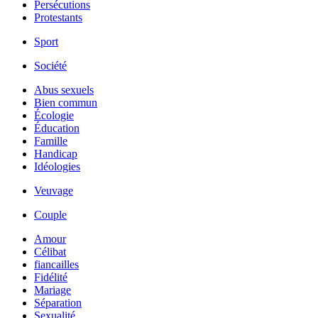
Persécutions
Protestants
Sport
Société
Abus sexuels
Bien commun
Écologie
Éducation
Famille
Handicap
Idéologies
Veuvage
Couple
Amour
Célibat
fiancailles
Fidélité
Mariage
Séparation
Sexualité