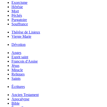
Exorcisme
Hérésie
Mort
Péchés
Purgatoire
Souffrance
Thérèse de Lisieux
Vierge Marie
Dévotion
Anges
Esprit saint
François d'Assise
Jésus
Miracle
Reliques
Saints
Écritures
Ancien Testament
Apocalypse
Bible