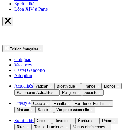
Spiritualité
Léon XIV à Paris
Édition
française
Cotignac
Vacances
Castel Gandolfo
Adoption
Actualités
Vatican
Bioéthique
France
Monde
Patrimoine Actualités
Religion
Société
Lifestyle
Couple
Famille
For Her et For Him
Maison
Santé
Vie professionnelle
Spiritualité
Croix
Dévotion
Écritures
Prière
Rites
Temps liturgiques
Vertus chrétiennes