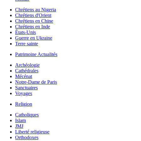
Chrétiens au Nigeria
Chrétiens d'Orient
Chrétiens en Chine
Chrétiens en Inde
États-Unis
Guerre en Ukraine
Terre sainte
Patrimoine Actualités
Archéologie
Cathédrales
Mécénat
Notre-Dame de Paris
Sanctuaires
Voyages
Religion
Catholiques
Islam
JMJ
Liberté religieuse
Orthodoxes