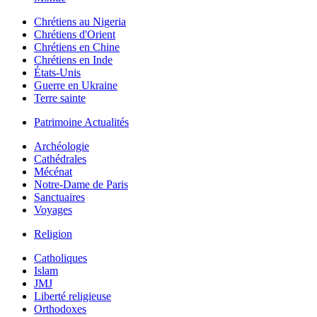
Chrétiens au Nigeria
Chrétiens d'Orient
Chrétiens en Chine
Chrétiens en Inde
États-Unis
Guerre en Ukraine
Terre sainte
Patrimoine Actualités
Archéologie
Cathédrales
Mécénat
Notre-Dame de Paris
Sanctuaires
Voyages
Religion
Catholiques
Islam
JMJ
Liberté religieuse
Orthodoxes