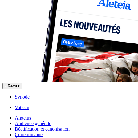
Retour
Synode
Vatican
Angelus
Audience générale
Béatification et canonisation
Curie romaine