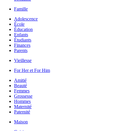
Famille
Adolescence
École
Éducation
Enfants
Étudiants
Finances
Parents
Vieillesse
For Her et For Him
Amitié
Beauté
Femmes
Grossesse
Hommes
Maternité
Paternité
Maison