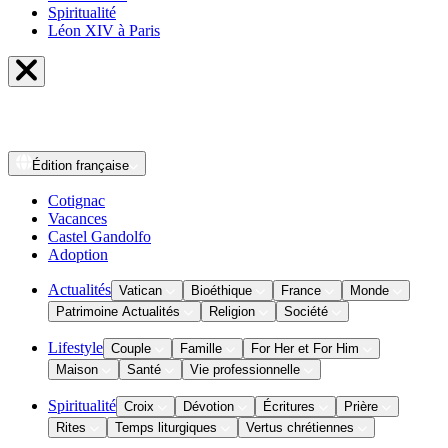
Spiritualité
Léon XIV à Paris
Édition
française
Cotignac
Vacances
Castel Gandolfo
Adoption
Actualités
Vatican
Bioéthique
France
Monde
Patrimoine Actualités
Religion
Société
Lifestyle
Couple
Famille
For Her et For Him
Maison
Santé
Vie professionnelle
Spiritualité
Croix
Dévotion
Écritures
Prière
Rites
Temps liturgiques
Vertus chrétiennes