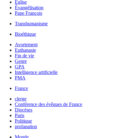
Église
Évangélisation
Pape François
Transhumanisme
Bioéthique
Avortement
Euthanasie
Fin de vie
Genre
GPA
Intelligence artificielle
PMA
France
clerge
Conférence des évêques de France
Diocèses
Paris
Politique
profanation
Monde