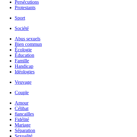
Persécutions
Protestants
Sport
Société
Abus sexuels
Bien commun
Écologie
Éducation
Famille
Handicap
Idéologies
Veuvage
Couple
Amour
Célibat
fiancailles
Fidélité
Mariage
Séparation
Sexualité