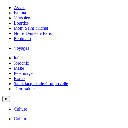
Assise
Fatima
Jérusalem
Lourdes
Mont-Saint-Michel
Notre-Dame de Paris
Pontmain
Voyages
Italie
Jordanie
Malte
Pèlerinage
Rome
Saint-Jacques-de-Compostelle
Terre sainte
✕
Culture
Culture