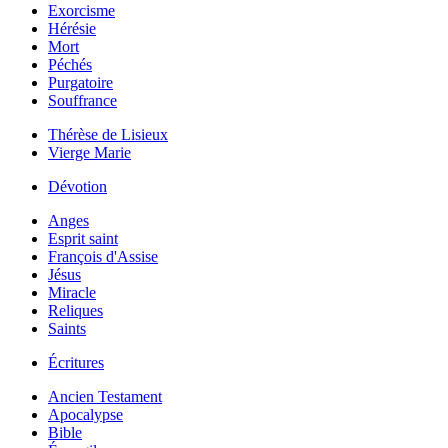
Exorcisme
Hérésie
Mort
Péchés
Purgatoire
Souffrance
Thérèse de Lisieux
Vierge Marie
Dévotion
Anges
Esprit saint
François d'Assise
Jésus
Miracle
Reliques
Saints
Écritures
Ancien Testament
Apocalypse
Bible