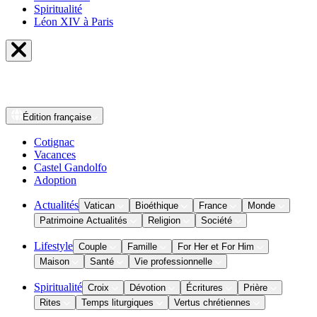
Spiritualité
Léon XIV à Paris
Édition
française
Cotignac
Vacances
Castel Gandolfo
Adoption
Actualités
Vatican
Bioéthique
France
Monde
Patrimoine Actualités
Religion
Société
Lifestyle
Couple
Famille
For Her et For Him
Maison
Santé
Vie professionnelle
Spiritualité
Croix
Dévotion
Écritures
Prière
Rites
Temps liturgiques
Vertus chrétiennes