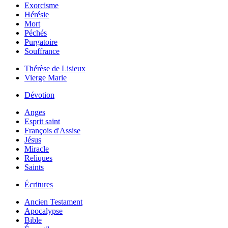
Exorcisme
Hérésie
Mort
Péchés
Purgatoire
Souffrance
Thérèse de Lisieux
Vierge Marie
Dévotion
Anges
Esprit saint
François d'Assise
Jésus
Miracle
Reliques
Saints
Écritures
Ancien Testament
Apocalypse
Bible