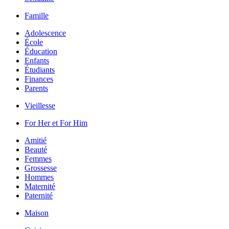
Famille
Adolescence
École
Éducation
Enfants
Étudiants
Finances
Parents
Vieillesse
For Her et For Him
Amitié
Beauté
Femmes
Grossesse
Hommes
Maternité
Paternité
Maison