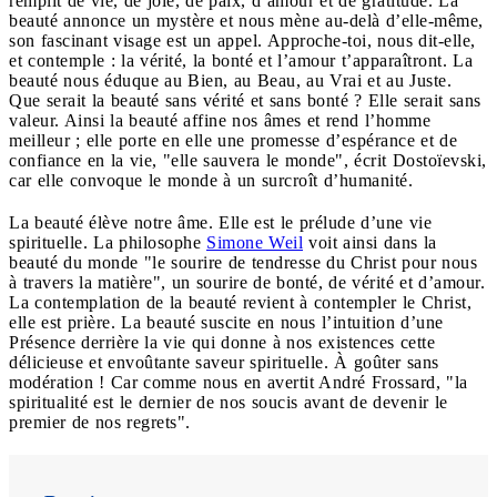
remplit de vie, de joie, de paix, d’amour et de gratitude. La
beauté annonce un mystère et nous mène au-delà d’elle-même,
son fascinant visage est un appel. Approche‐toi, nous dit‐elle,
et contemple : la vérité, la bonté et l’amour t’apparaîtront. La
beauté nous éduque au Bien, au Beau, au Vrai et au Juste.
Que serait la beauté sans vérité et sans bonté ? Elle serait sans
valeur. Ainsi la beauté affine nos âmes et rend l’homme
meilleur ; elle porte en elle une promesse d’espérance et de
confiance en la vie, "elle sauvera le monde", écrit Dostoïevski,
car elle convoque le monde à un surcroît d’humanité.
La beauté élève notre âme. Elle est le prélude d’une vie
spirituelle. La philosophe
Simone Weil
voit ainsi dans la
beauté du monde "le sourire de tendresse du Christ pour nous
à travers la matière", un sourire de bonté, de vérité et d’amour.
La contemplation de la beauté revient à contempler le Christ,
elle est prière. La beauté suscite en nous l’intuition d’une
Présence derrière la vie qui donne à nos existences cette
délicieuse et envoûtante saveur spirituelle. À goûter sans
modération ! Car comme nous en avertit André Frossard, "la
spiritualité est le dernier de nos soucis avant de devenir le
premier de nos regrets".