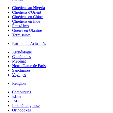
Chrétiens au Nigeria
Chrétiens d'Orient
Chrétiens en Chine
Chrétiens en Inde
États-Unis
Guerre en Ukraine
Terre sainte
Patrimoine Actualités
Archéologie
Cathédrales
Mécénat
Notre-Dame de Paris
Sanctuaires
Voyages
Religion
Catholiques
Islam
JMJ
Liberté religieuse
Orthodoxes