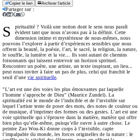
Copier le lien
Archiver l'article
Partager sur
:
S
piritualité ? Voilà une notion dont le sens nous paraît
évident tant que nous n’avons pas à la définir. Cette
dimension intime et mystérieuse de nous-mêmes, nous
pouvons l’explorer à partir d’expériences sensibles que nous
offrent la beauté, la poésie, l’art, le sacré, la religion, la nature,
le souffle, la lumière et la vie… Ils sont autant de chemins
foisonnants qui laissent entrevoir un horizon spirituel.
Rencontrer un poète, une artiste, un texte inspirant, un lieu...
peut nous inviter à faire un pas de plus, celui qui franchit le
seuil d’une
vie spirituelle
.
"L’art est une des voies les plus émouvantes par laquelle
l’homme s’approche de Dieu" (Maurice Zundel). La
spiritualité est le monde de l’indicible et de l’invisible sur
lequel l’artiste tente de poser des mots, des notes de couleur ou
de musique, d’imprimer des formes ou des gestes. L’art est une
voie spirituelle qui s’éprouve dans la matière, matière qui offre
bien plus qu’elle-même, puisqu’elle ouvre à autre chose. Le
peintre Zao Wou‐Ki donne corps à l’invisible, capte
l’impalpable du monde, les forces originelles de la nature : le
souffle ou la vitalité des éléments, nous en offrant la