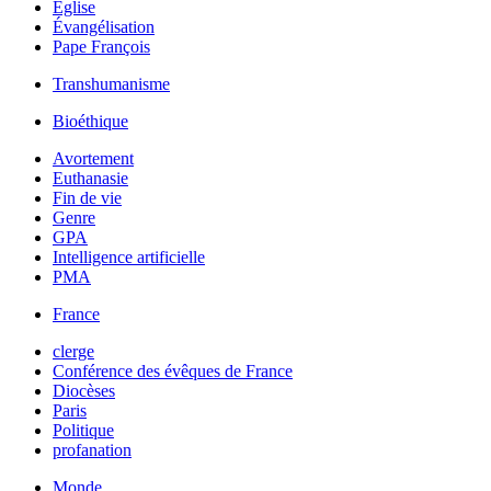
Église
Évangélisation
Pape François
Transhumanisme
Bioéthique
Avortement
Euthanasie
Fin de vie
Genre
GPA
Intelligence artificielle
PMA
France
clerge
Conférence des évêques de France
Diocèses
Paris
Politique
profanation
Monde