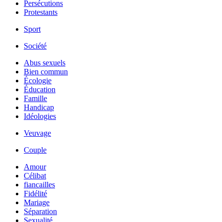
Persécutions
Protestants
Sport
Société
Abus sexuels
Bien commun
Écologie
Éducation
Famille
Handicap
Idéologies
Veuvage
Couple
Amour
Célibat
fiancailles
Fidélité
Mariage
Séparation
Sexualité