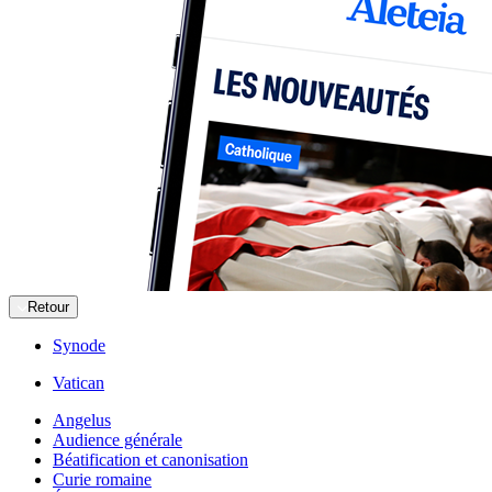
Retour
Synode
Vatican
Angelus
Audience générale
Béatification et canonisation
Curie romaine