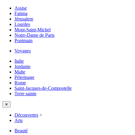
Assise
Fatima
Jérusalem
Lourdes
Mont-Saint-Michel
Notre-Dame de Paris
Pontmain
Voyages
Italie
Jordanie
Malte
Pèlerinage
Rome
Saint-Jacques-de-Compostelle
Terre sainte
✕
Découvertes
>
Arts
Beauté