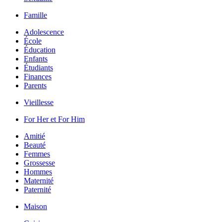
Famille
Adolescence
École
Éducation
Enfants
Étudiants
Finances
Parents
Vieillesse
For Her et For Him
Amitié
Beauté
Femmes
Grossesse
Hommes
Maternité
Paternité
Maison