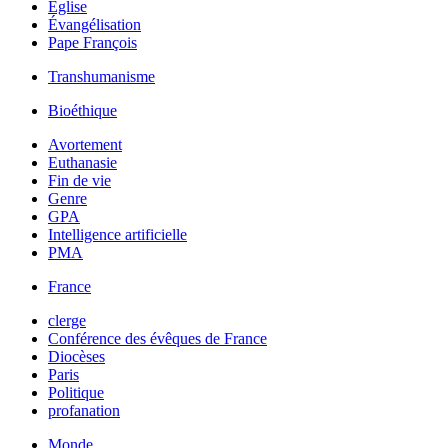
Église
Évangélisation
Pape François
Transhumanisme
Bioéthique
Avortement
Euthanasie
Fin de vie
Genre
GPA
Intelligence artificielle
PMA
France
clerge
Conférence des évêques de France
Diocèses
Paris
Politique
profanation
Monde