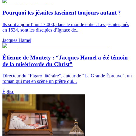
Pourquoi les jésuites fascinent toujours autant ?
Ils sont aujourd’hui 17.000, dans le monde entier. Les jésuites, nés
en 1534, sont les disciples d’Ignace de...
Jacques Hamel
Étienne de Montety : “Jacques Hamel a été témoin
de la miséricorde du Christ”
Directeur du "Figaro littéraire", auteur de "La Grande Épreuve", un
roman qui met en scène un prêtre qui...
Église