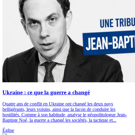
Ukraine : ce que la guerre a changé
Quatre ans de conflit en Ukraine ont changé les deux pays
belligérants, leurs voisins, ainsi que la façon de conduire les
hostilités. Comme à son habitude, analyse le géopolitologue Jean-
Baptiste Noé, la guerre a changé les sociétés, la tactique et...
Église