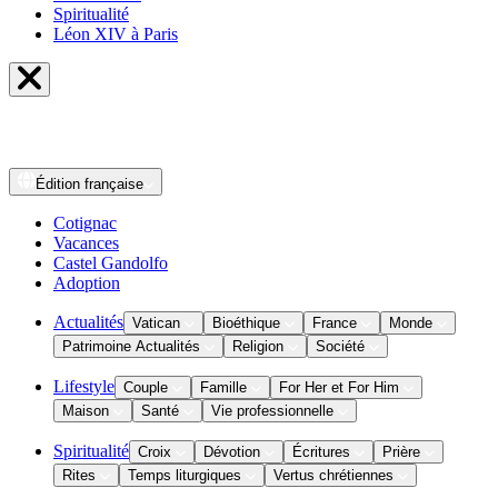
Spiritualité
Léon XIV à Paris
Édition
française
Cotignac
Vacances
Castel Gandolfo
Adoption
Actualités
Vatican
Bioéthique
France
Monde
Patrimoine Actualités
Religion
Société
Lifestyle
Couple
Famille
For Her et For Him
Maison
Santé
Vie professionnelle
Spiritualité
Croix
Dévotion
Écritures
Prière
Rites
Temps liturgiques
Vertus chrétiennes