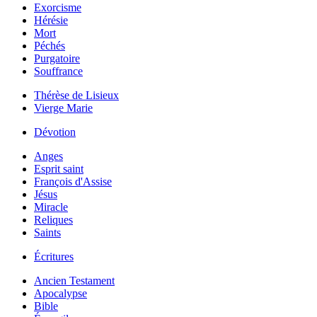
Exorcisme
Hérésie
Mort
Péchés
Purgatoire
Souffrance
Thérèse de Lisieux
Vierge Marie
Dévotion
Anges
Esprit saint
François d'Assise
Jésus
Miracle
Reliques
Saints
Écritures
Ancien Testament
Apocalypse
Bible