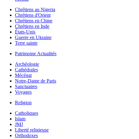
Chrétiens au Nigeria
Chrétiens d'Orient
Chrétiens en Chine
Chrétiens en Inde
États-Unis
Guerre en Ukraine
Terre sainte
Patrimoine Actualités
Archéologie
Cathédrales
Mécénat
Notre-Dame de Paris
Sanctuaires
Voyages
Religion
Catholiques
Islam
JMJ
Liberté religieuse
Orthodoxes