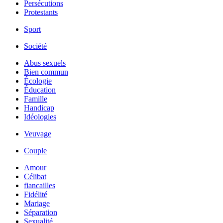
Persécutions
Protestants
Sport
Société
Abus sexuels
Bien commun
Écologie
Éducation
Famille
Handicap
Idéologies
Veuvage
Couple
Amour
Célibat
fiancailles
Fidélité
Mariage
Séparation
Sexualité