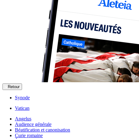
Retour
Synode
Vatican
Angelus
Audience générale
Béatification et canonisation
Curie romaine