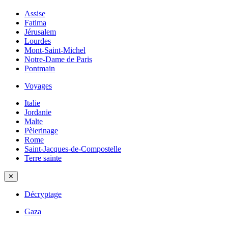
Assise
Fatima
Jérusalem
Lourdes
Mont-Saint-Michel
Notre-Dame de Paris
Pontmain
Voyages
Italie
Jordanie
Malte
Pèlerinage
Rome
Saint-Jacques-de-Compostelle
Terre sainte
✕
Décryptage
Gaza