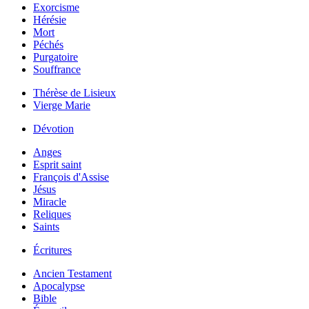
Exorcisme
Hérésie
Mort
Péchés
Purgatoire
Souffrance
Thérèse de Lisieux
Vierge Marie
Dévotion
Anges
Esprit saint
François d'Assise
Jésus
Miracle
Reliques
Saints
Écritures
Ancien Testament
Apocalypse
Bible