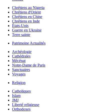
Chrétiens au Nigeria
Chrétiens d'Orient
Chrétiens en Chine
Chrétiens en Inde
États-Unis
Guerre en Ukraine
Terre sainte
Patrimoine Actualités
Archéologie
Cathédrales
Mécénat
Notre-Dame de Paris
Sanctuaires
Voyages
Religion
Catholiques
Islam
JMJ
Liberté religieuse
Orthodoxes