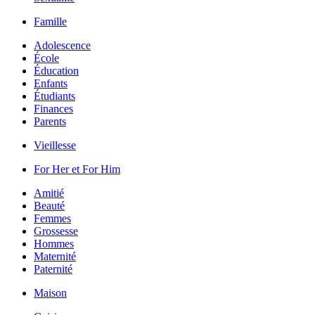
Famille
Adolescence
École
Éducation
Enfants
Étudiants
Finances
Parents
Vieillesse
For Her et For Him
Amitié
Beauté
Femmes
Grossesse
Hommes
Maternité
Paternité
Maison