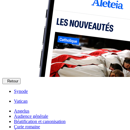
Retour
Synode
Vatican
Angelus
Audience générale
Béatification et canonisation
Curie romaine