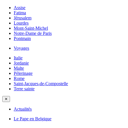
Assise
Fatima
Jérusalem
Lourdes
Mont-Saint-Michel
Notre-Dame de Paris
Pontmain
Voyages
Italie
Jordanie
Malte
Pèlerinage
Rome
Saint-Jacques-de-Compostelle
Terre sainte
✕
Actualités
Le Pape en Belgique