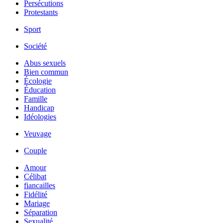
Persécutions
Protestants
Sport
Société
Abus sexuels
Bien commun
Écologie
Éducation
Famille
Handicap
Idéologies
Veuvage
Couple
Amour
Célibat
fiancailles
Fidélité
Mariage
Séparation
Sexualité