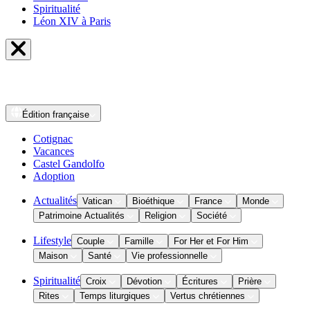
Spiritualité
Léon XIV à Paris
Édition
française
Cotignac
Vacances
Castel Gandolfo
Adoption
Actualités
Vatican
Bioéthique
France
Monde
Patrimoine Actualités
Religion
Société
Lifestyle
Couple
Famille
For Her et For Him
Maison
Santé
Vie professionnelle
Spiritualité
Croix
Dévotion
Écritures
Prière
Rites
Temps liturgiques
Vertus chrétiennes