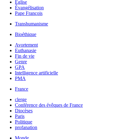
Église
Évangélisation
Pape François
Transhumanisme
Bioéthique
Avortement
Euthanasie
Fin de vie
Genre
GPA
Intelligence artificielle
PMA
France
clerge
Conférence des évêques de France
Diocèses
Paris
Politique
profanation
Monde