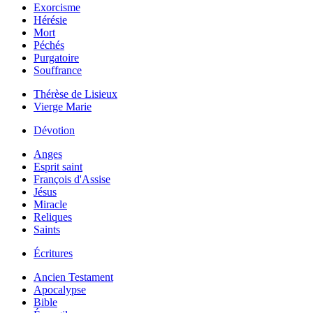
Exorcisme
Hérésie
Mort
Péchés
Purgatoire
Souffrance
Thérèse de Lisieux
Vierge Marie
Dévotion
Anges
Esprit saint
François d'Assise
Jésus
Miracle
Reliques
Saints
Écritures
Ancien Testament
Apocalypse
Bible