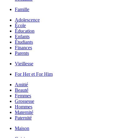
Famille
Adolescence
École
Éducation
Enfants
Étudiants
Finances
Parents
Vieillesse
For Her et For Him
Amitié
Beauté
Femmes
Grossesse
Hommes
Maternité
Paternité
Maison