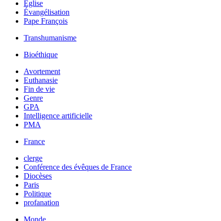
Église
Évangélisation
Pape François
Transhumanisme
Bioéthique
Avortement
Euthanasie
Fin de vie
Genre
GPA
Intelligence artificielle
PMA
France
clerge
Conférence des évêques de France
Diocèses
Paris
Politique
profanation
Monde