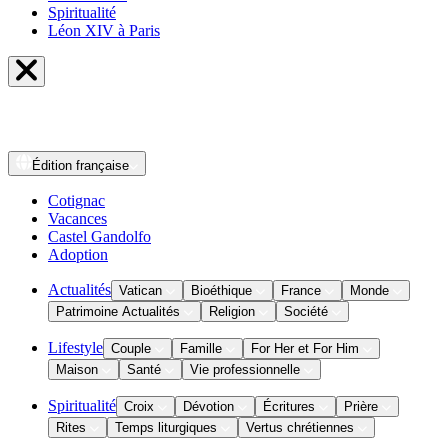
Spiritualité
Léon XIV à Paris
Édition
française
Cotignac
Vacances
Castel Gandolfo
Adoption
Actualités
Vatican
Bioéthique
France
Monde
Patrimoine Actualités
Religion
Société
Lifestyle
Couple
Famille
For Her et For Him
Maison
Santé
Vie professionnelle
Spiritualité
Croix
Dévotion
Écritures
Prière
Rites
Temps liturgiques
Vertus chrétiennes