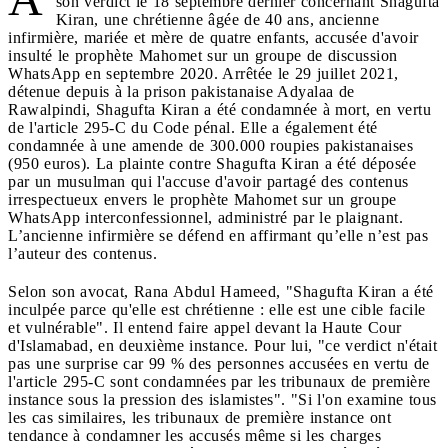
son verdict le 18 septembre dernier concernant Shagufta
Kiran, une chrétienne âgée de 40 ans, ancienne
infirmière, mariée et mère de quatre enfants, accusée d'avoir
insulté le prophète Mahomet sur un groupe de discussion
WhatsApp en septembre 2020. Arrêtée le 29 juillet 2021,
détenue depuis à la prison pakistanaise Adyalaa de
Rawalpindi, Shagufta Kiran a été condamnée à mort, en vertu
de l'article 295-C du Code pénal. Elle a également été
condamnée à une amende de 300.000 roupies pakistanaises
(950 euros). La plainte contre Shagufta Kiran a été déposée
par un musulman qui l'accuse d'avoir partagé des contenus
irrespectueux envers le prophète Mahomet sur un groupe
WhatsApp interconfessionnel, administré par le plaignant.
L’ancienne infirmière se défend en affirmant qu’elle n’est pas
l’auteur des contenus.
Selon son avocat, Rana Abdul Hameed, "Shagufta Kiran a été
inculpée parce qu'elle est chrétienne : elle est une cible facile
et vulnérable". Il entend faire appel devant la Haute Cour
d'Islamabad, en deuxième instance. Pour lui, "ce verdict n'était
pas une surprise car 99 % des personnes accusées en vertu de
l'article 295-C sont condamnées par les tribunaux de première
instance sous la pression des islamistes". "Si l'on examine tous
les cas similaires, les tribunaux de première instance ont
tendance à condamner les accusés même si les charges