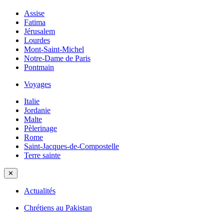
Assise
Fatima
Jérusalem
Lourdes
Mont-Saint-Michel
Notre-Dame de Paris
Pontmain
Voyages
Italie
Jordanie
Malte
Pèlerinage
Rome
Saint-Jacques-de-Compostelle
Terre sainte
✕
Actualités
Chrétiens au Pakistan