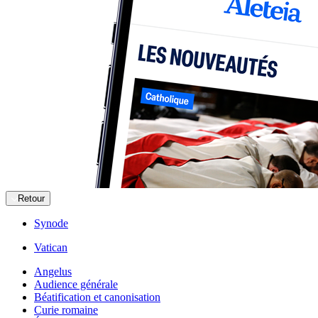
Retour
Synode
Vatican
Angelus
Audience générale
Béatification et canonisation
Curie romaine