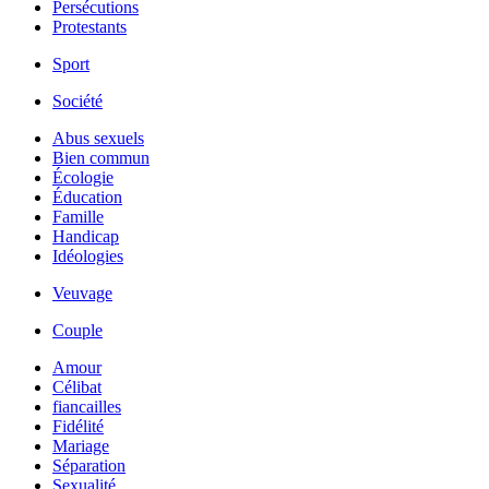
Persécutions
Protestants
Sport
Société
Abus sexuels
Bien commun
Écologie
Éducation
Famille
Handicap
Idéologies
Veuvage
Couple
Amour
Célibat
fiancailles
Fidélité
Mariage
Séparation
Sexualité