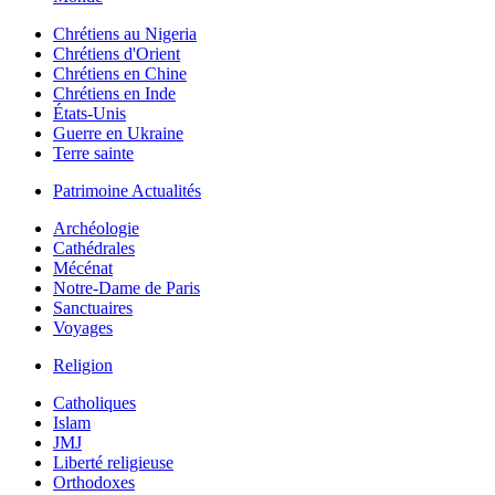
Chrétiens au Nigeria
Chrétiens d'Orient
Chrétiens en Chine
Chrétiens en Inde
États-Unis
Guerre en Ukraine
Terre sainte
Patrimoine Actualités
Archéologie
Cathédrales
Mécénat
Notre-Dame de Paris
Sanctuaires
Voyages
Religion
Catholiques
Islam
JMJ
Liberté religieuse
Orthodoxes